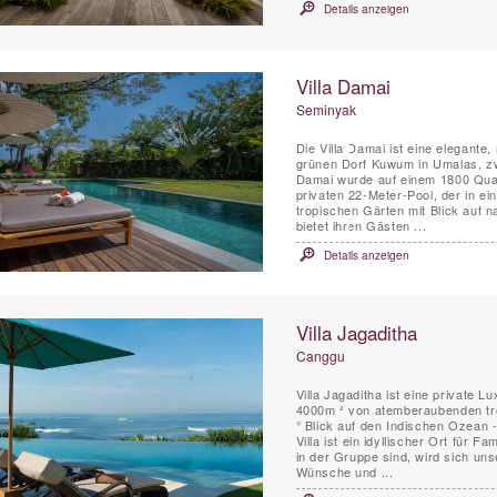
Details anzeigen
Villa Damai
Seminyak
Die Villa Damai ist eine elegante
grünen Dorf Kuwum in Umalas, zwi
Damai wurde auf einem 1800 Quad
privaten 22-Meter-Pool, der in ein
tropischen Gärten mit Blick auf na
bietet ihren Gästen ...
Details anzeigen
Villa Jagaditha
Canggu
Villa Jagaditha ist eine private 
4000m ² von atemberaubenden tr
° Blick auf den Indischen Ozean -
Villa ist ein idyllischer Ort für F
in der Gruppe sind, wird sich un
Wünsche und ...