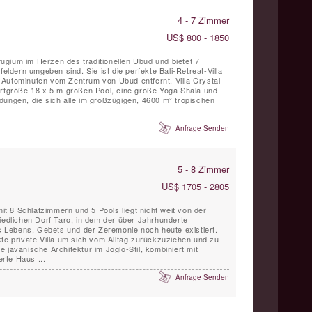
4 - 7 Zimmer
US$ 800 - 1850
efugium im Herzen des traditionellen Ubud und bietet 7
feldern umgeben sind. Sie ist die perfekte Bali-Retreat-Villa
Autominuten vom Zentrum von Ubud entfernt. Villa Crystal
ortgröße 18 x 5 m großen Pool, eine große Yoga Shala und
dungen, die sich alle im großzügigen, 4600 m² tropischen
Anfrage Senden
5 - 8 Zimmer
US$ 1705 - 2805
 8 Schlafzimmern und 5 Pools liegt nicht weit von der
riedlichen Dorf Taro, in dem der über Jahrhunderte
Lebens, Gebets und der Zeremonie noch heute existiert.
kte private Villa um sich vom Alltag zurückzuziehen und zu
lle javanische Architektur im Joglo-Stil, kombiniert mit
rte Haus ...
Anfrage Senden