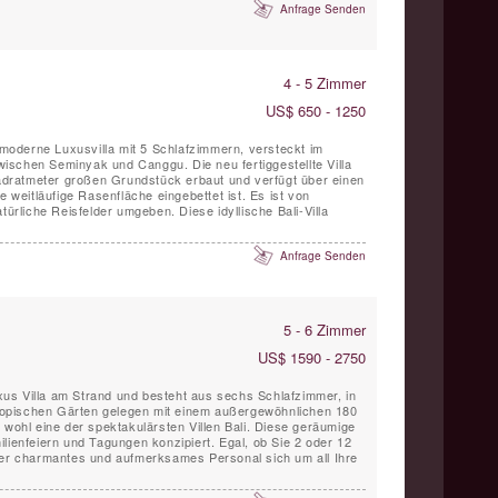
Anfrage Senden
4 - 5 Zimmer
US$ 650 - 1250
, moderne Luxusvilla mit 5 Schlafzimmern, versteckt im
schen Seminyak und Canggu. Die neu fertiggestellte Villa
ratmeter großen Grundstück erbaut und verfügt über einen
e weitläufige Rasenfläche eingebettet ist. Es ist von
türliche Reisfelder umgeben. Diese idyllische Bali-Villa
Anfrage Senden
5 - 6 Zimmer
US$ 1590 - 2750
Luxus Villa am Strand und besteht aus sechs Schlafzimmer, in
opischen Gärten gelegen mit einem außergewöhnlichen 180
 wohl eine der spektakulärsten Villen Bali. Diese geräumige
amilienfeiern und Tagungen konzipiert. Egal, ob Sie 2 oder 12
ser charmantes und aufmerksames Personal sich um all Ihre