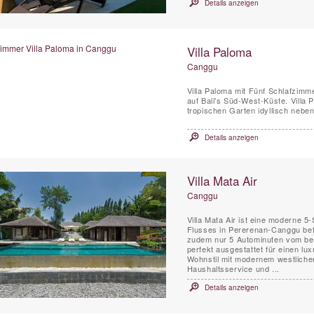
Details anzeigen
Villa Paloma
Canggu
Villa Paloma mit Fünf Schlafzimm
auf Bali's Süd-West-Küste. Villa
tropischen Garten idyllisch nebe
Details anzeigen
Villa Mata Air
Canggu
Villa Mata Air ist eine moderne 5
Flusses in Pererenan-Canggu befi
zudem nur 5 Autominuten vom beka
perfekt ausgestattet für einen lu
Wohnstil mit modernem westliche
Haushaltsservice und ...
Details anzeigen