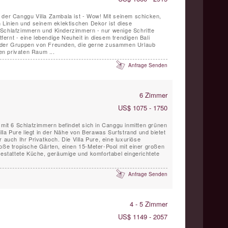
 der Canggu Villa Zambala ist - Wow! Mit seinem schicken,
n Linien und seinem eklektischen Dekor ist diese
 Schlafzimmern und Kinderzimmern - nur wenige Schritte
ernt - eine lebendige Neuheit in diesem trendigen Bali
n privaten Raum ...
Anfrage Senden
6 Zimmer
US$ 1075 - 1750
 mit 6 Schlafzimmern befindet sich in Canggu inmitten grünen
illa Pure liegt in der Nähe von Berawas Surfstrand und bietet
 auch Ihr Privatkoch. Die Villa Pure, eine luxuriöse
roße tropische Gärten, einen 15-Meter-Pool mit einer großen
gestattete Küche, geräumige und komfortabel eingerichtete
Anfrage Senden
4 - 5 Zimmer
US$ 1149 - 2057