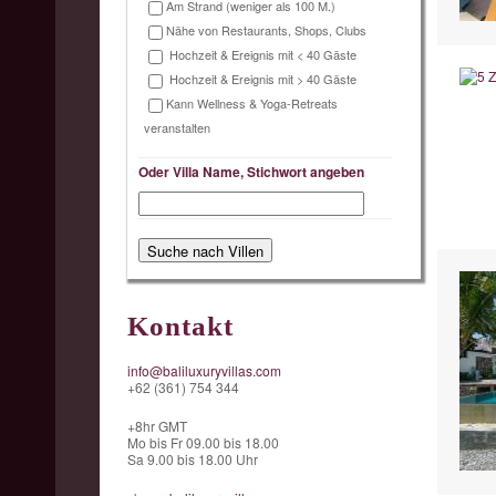
Am Strand (weniger als 100 M.)
Nähe von Restaurants, Shops, Clubs
Hochzeit & Ereignis mit < 40 Gäste
Hochzeit & Ereignis mit > 40 Gäste
Kann Wellness & Yoga-Retreats
veranstalten
Oder Villa Name, Stichwort angeben
Kontakt
info@baliluxuryvillas.com
+62 (361) 754 344
+8hr GMT
Mo bis Fr 09.00 bis 18.00
Sa 9.00 bis 18.00 Uhr