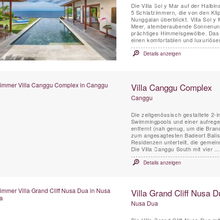
Die Villa Sol y Mar auf der Halbin
5 Schlafzimmern, die von den Kl
Nunggalan überblickt. Villa Sol y
Meer, atemberaubende Sonnenunt
prächtiges Himmelsgewölbe. Das schlichte und schicke Design der Villa Sol y Mar bietet
einen komfortablen und luxuriösen
Details anzeigen
Villa Canggu Complex
Canggu
Die zeitgenössisch gestaltete 2-
Swimmingpools und einer aufrege
entfernt (nah genug, um die Bran
zum angesagtesten Badeort Balis 
Residenzen unterteilt, die geme
Die Villa Canggu South mit vier ...
Details anzeigen
Villa Grand Cliff Nusa D
Nusa Dua
Die Villa Grand Cliff Nusa Dua m