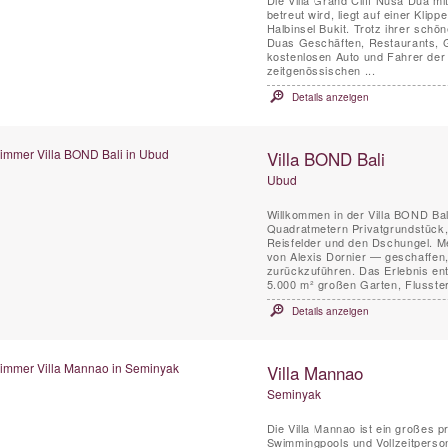
betreut wird, liegt auf einer Klip
Halbinsel Bukit. Trotz ihrer sch
Duas Geschäften, Restaurants, Go
kostenlosen Auto und Fahrer der Vi
zeitgenössischen ...
Details anzeigen
Villa BOND Bali
Ubud
Willkommen in der Villa BOND Bal
Quadratmetern Privatgrundstück,
Reisfelder und den Dschungel. Meh
von Alexis Dornier — geschaffen, 
zurückzuführen. Das Erlebnis entf
5.000 m² großen Garten, Flusster
Details anzeigen
Villa Mannao
Seminyak
Die Villa Mannao ist ein großes p
Swimmingpools und Vollzeitpersona