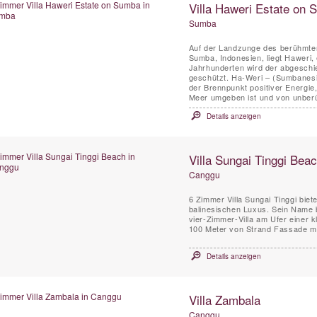
Villa Haweri Estate on
Sumba
Auf der Landzunge des berühmten
Sumba, Indonesien, liegt Haweri,
Jahrhunderten wird der abgeschi
geschützt. Ha-Weri – (Sumbanesis
der Brennpunkt positiver Energie
Meer umgeben ist und von unberü
Details anzeigen
Villa Sungai Tinggi Bea
Canggu
6 Zimmer Villa Sungai Tinggi bie
balinesischen Luxus. Sein Name b
vier-Zimmer-Villa am Ufer einer 
100 Meter von Strand Fassade mit
Details anzeigen
Villa Zambala
Canggu