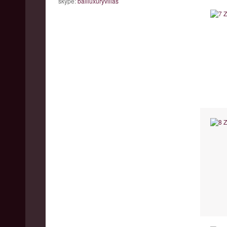
skype:
baliluxuryvillas