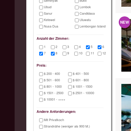
Seminyak
Bukit
Ubud
Lombok
Sanur
Candidasa
Ketewel
Uluwatu
NEW
Nusa Dua
Lembongan Island
Anzahl der Zimmer:
1
2
3
4
5
6
7
8
9
10
11
12
Preis:
$ 200 - 400
$ 401 - 500
$ 501 - 600
$ 601 - 800
$ 801 - 1000
$ 1001 - 1500
$ 1501 - 2500
$ 2501 - 10000
$ 10001 - ++++
Andere Anforderungen:
Mit Privatkoch
Strandnähe (weniger als 900 M.)