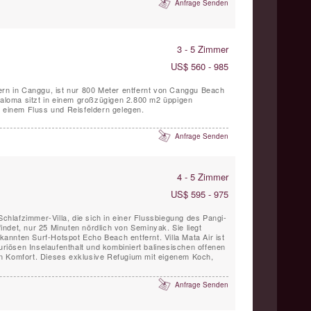
Anfrage Senden
3 - 5 Zimmer
US$ 560 - 985
ern in Canggu, ist nur 800 Meter entfernt von Canggu Beach
 Paloma sitzt in einem großzügigen 2.800 m2 üppigen
n einem Fluss und Reisfeldern gelegen.
Anfrage Senden
4 - 5 Zimmer
US$ 595 - 975
-Schlafzimmer-Villa, die sich in einer Flussbiegung des Pangi-
ndet, nur 25 Minuten nördlich von Seminyak. Sie liegt
nnten Surf-Hotspot Echo Beach entfernt. Villa Mata Air ist
xuriösen Inselaufenthalt und kombiniert balinesischen offenen
n Komfort. Dieses exklusive Refugium mit eigenem Koch,
Anfrage Senden