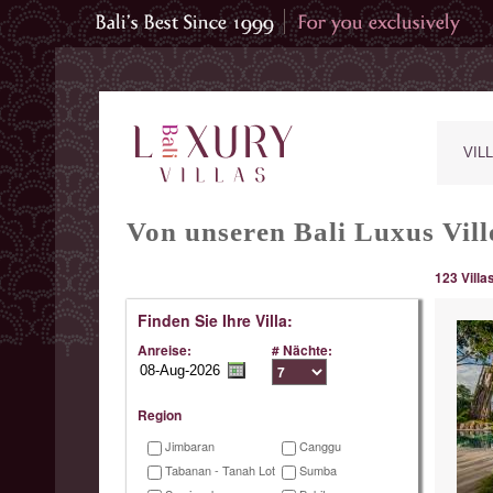
VIL
Von unseren Bali Luxus Vill
123 Villa
Finden Sie Ihre Villa:
Anreise:
# Nächte:
Region
Jimbaran
Canggu
Tabanan - Tanah Lot
Sumba