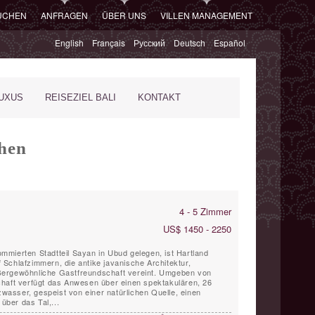
SUCHEN
ANFRAGEN
ÜBER UNS
VILLEN MANAGEMENT
English
Français
Русский
Deutsch
Español
XUS
REISEZIEL BALI
KONTAKT
chen
4 - 5 Zimmer
US$ 1450 - 2250
mierten Stadtteil Sayan in Ubud gelegen, ist Hartland
nf Schlafzimmern, die antike javanische Architektur,
ßergewöhnliche Gastfreundschaft vereint. Umgeben von
chaft verfügt das Anwesen über einen spektakulären, 26
lzwasser, gespeist von einer natürlichen Quelle, einen
ber das Tal,...