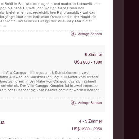
sel Bukit in Bali ist eine elegante und moderne Luxusvilla mit
ippen bis nach Uluwatu den weißen Sandstrand von
 Mar bietet einen unvergleichlichen Panoramablick auf das
ergänge über dem Indischen Ozean und in der Nacht ein
 ...
Anfrage Senden
6 Zimmer
US$ 800 - 1380
in-1-Villa Canggu mit insgesamt 6 Schlafzimmern, zwei
nden Auswahl an Kunstwerken liegt 100 Meter vom Strand
dung zu hören) in der Nähe von Canggu, das sich schnell
entwickelt. Der Villa Canggu-Komplex ist in zwei separate
insam oder unabhängig voneinander gemietet werden können:
Anfrage Senden
ua
4 - 5 Zimmer
US$ 1930 - 2950
it fünf Schlafzimmern, die von professionellem Hauspersonal