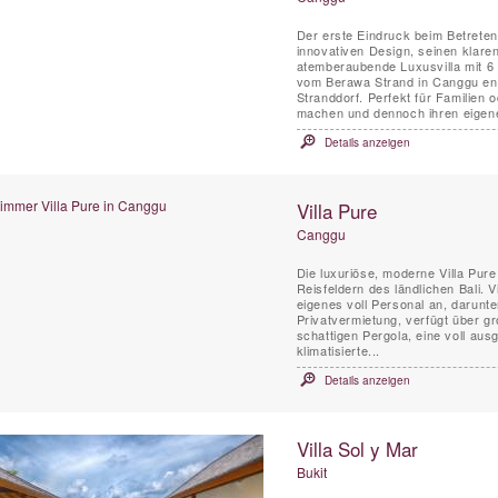
Der erste Eindruck beim Betreten
innovativen Design, seinen klare
atemberaubende Luxusvilla mit 6
vom Berawa Strand in Canggu entf
Stranddorf. Perfekt für Familien oder Gruppen von Freunden, die gerne zusammen Urlaub
machen und dennoch ihren eigene
Details anzeigen
Villa Pure
Canggu
Die luxuriöse, moderne Villa Pure
Reisfeldern des ländlichen Bali. V
eigenes voll Personal an, darunter
Privatvermietung, verfügt über g
schattigen Pergola, eine voll aus
klimatisierte...
Details anzeigen
Villa Sol y Mar
Bukit