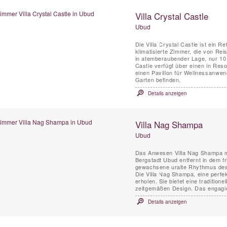
Villa Crystal Castle
Ubud
Die Villa Crystal Castle ist ein R
klimatisierte Zimmer, die von Reis
in atemberaubender Lage, nur 10 
Castle verfügt über einen in Res
einen Pavillon für Wellnessanwen
Garten befinden.
Details anzeigen
Villa Nag Shampa
Ubud
Das Anwesen Villa Nag Shampa mit
Bergstadt Ubud entfernt in dem f
gewachsene uralte Rhythmus des 
Die Villa Nag Shampa, eine perfe
erholen. Sie bietet eine traditione
zeitgemäßen Design. Das engagie
Details anzeigen