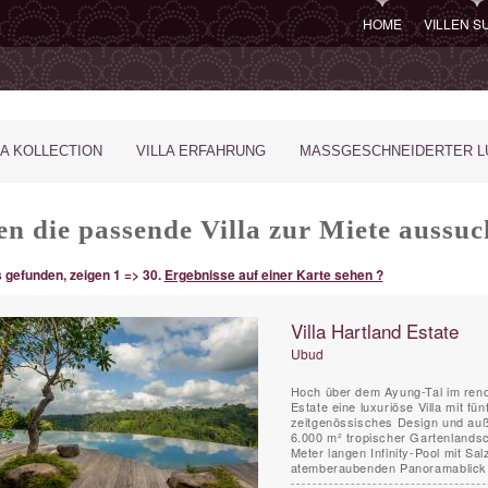
HOME
VILLEN 
LA KOLLECTION
VILLA ERFAHRUNG
MASSGESCHNEIDERTER LU
en die passende Villa zur Miete aussu
s gefunden, zeigen 1 => 30.
Ergebnisse auf einer Karte sehen ?
Villa Hartland Estate
Ubud
Hoch über dem Ayung-Tal im renom
Estate eine luxuriöse Villa mit fü
zeitgenössisches Design und au
6.000 m² tropischer Gartenlands
Meter langen Infinity-Pool mit Sa
atemberaubenden Panoramablick ü