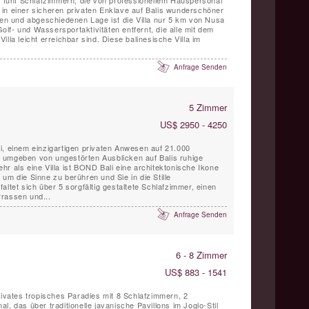
pe in einer sicheren privaten Enklave auf Balis wunderschöner
önen und abgeschiedenen Lage ist die Villa nur 5 km von Nusa
lf- und Wassersportaktivitäten entfernt, die alle mit dem
lla leicht erreichbar sind. Diese balinesische Villa im
Anfrage Senden
5 Zimmer
US$ 2950 - 4250
i, einem einzigartigen privaten Anwesen auf 21.000
 umgeben von ungestörten Ausblicken auf Balis ruhige
r als eine Villa ist BOND Bali eine architektonische Ikone
um die Sinne zu berühren und Sie in die Stille
altet sich über 5 sorgfältig gestaltete Schlafzimmer, einen
rassen und...
Anfrage Senden
6 - 8 Zimmer
US$ 883 - 1541
rivates tropisches Paradies mit 8 Schlafzimmern, 2
l, das über traditionelle javanische Pavillons im Joglo-Stil