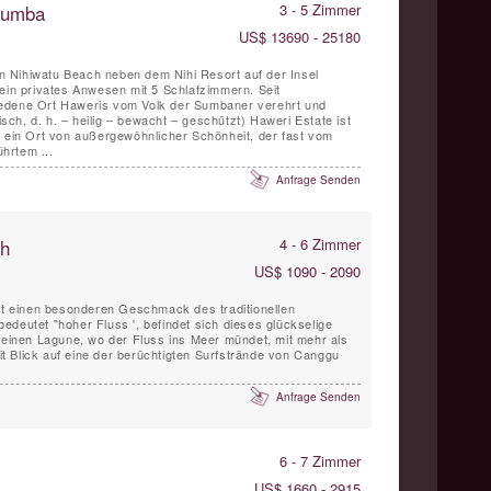
 Sumba
3 - 5 Zimmer
US$ 13690 - 25180
 Nihiwatu Beach neben dem Nihi Resort auf der Insel
 ein privates Anwesen mit 5 Schlafzimmern. Seit
edene Ort Haweris vom Volk der Sumbaner verehrt und
ch, d. h. – heilig – bewacht – geschützt) Haweri Estate ist
, ein Ort von außergewöhnlicher Schönheit, der fast vom
hrtem ...
Anfrage Senden
ch
4 - 6 Zimmer
US$ 1090 - 2090
tet einen besonderen Geschmack des traditionellen
edeutet "hoher Fluss ', befindet sich dieses glückselige
kleinen Lagune, wo der Fluss ins Meer mündet, mit mehr als
 Blick auf eine der berüchtigten Surfstrände von Canggu
Anfrage Senden
6 - 7 Zimmer
US$ 1660 - 2915