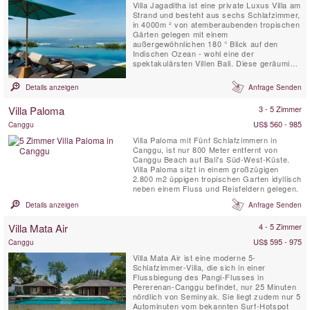
Villa Jagaditha ist eine private Luxus Villa am
Strand und besteht aus sechs Schlafzimmer,
in 4000m ² von atemberaubenden tropischen
Gärten gelegen mit einem
außergewöhnlichen 180 ° Blick auf den
Indischen Ozean - wohl eine der
spektakulärsten Villen Bali. Diese geräumige
Villa ist ein idyllischer Ort für Familienfeiern
und Tagungen konzipiert. Egal, ob Sie 2 oder
Details anzeigen
Anfrage Senden
12 in der Gruppe sind, wird sich unser
charmantes und aufmerksames Personal
Villa Paloma
3 - 5 Zimmer
sich um all Ihre Wünsche und ...
US$ 560 - 985
Canggu
Villa Paloma mit Fünf Schlafzimmern in
Canggu, ist nur 800 Meter entfernt von
Canggu Beach auf Bali's Süd-West-Küste.
Villa Paloma sitzt in einem großzügigen
2.800 m2 üppigen tropischen Garten idyllisch
neben einem Fluss und Reisfeldern gelegen.
Details anzeigen
Anfrage Senden
Villa Mata Air
4 - 5 Zimmer
US$ 595 - 975
Canggu
Villa Mata Air ist eine moderne 5-
Schlafzimmer-Villa, die sich in einer
Flussbiegung des Pangi-Flusses in
Pererenan-Canggu befindet, nur 25 Minuten
nördlich von Seminyak. Sie liegt zudem nur 5
Autominuten vom bekannten Surf-Hotspot