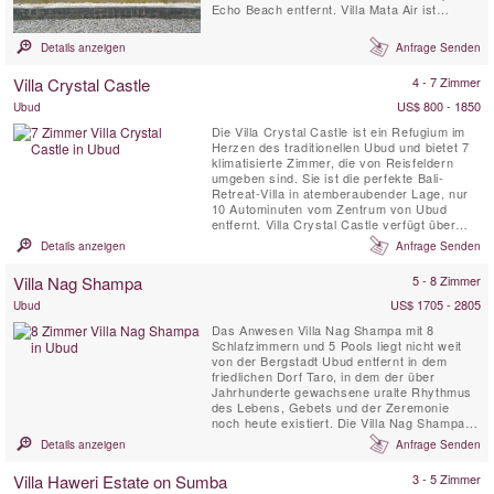
Echo Beach entfernt. Villa Mata Air ist
perfekt ausgestattet für einen luxuriösen
Inselaufenthalt und kombiniert balinesischen
Details anzeigen
Anfrage Senden
offenen Wohnstil mit modernem westlichen
Komfort. Dieses exklusive Refugium mit
Villa Crystal Castle
4 - 7 Zimmer
eigenem Koch, Haushaltsservice und ...
US$ 800 - 1850
Ubud
Die Villa Crystal Castle ist ein Refugium im
Herzen des traditionellen Ubud und bietet 7
klimatisierte Zimmer, die von Reisfeldern
umgeben sind. Sie ist die perfekte Bali-
Retreat-Villa in atemberaubender Lage, nur
10 Autominuten vom Zentrum von Ubud
entfernt. Villa Crystal Castle verfügt über
einen in Resortgröße 18 x 5 m großen Pool,
Details anzeigen
Anfrage Senden
eine große Yoga Shala und einen Pavillon für
Wellnessanwendungen, die sich alle im
Villa Nag Shampa
5 - 8 Zimmer
großzügigen, 4600 m² tropischen Garten
befinden.
US$ 1705 - 2805
Ubud
Das Anwesen Villa Nag Shampa mit 8
Schlafzimmern und 5 Pools liegt nicht weit
von der Bergstadt Ubud entfernt in dem
friedlichen Dorf Taro, in dem der über
Jahrhunderte gewachsene uralte Rhythmus
des Lebens, Gebets und der Zeremonie
noch heute existiert. Die Villa Nag Shampa,
eine perfekte private Villa um sich vom Alltag
Details anzeigen
Anfrage Senden
zurückzuziehen und zu erholen. Sie bietet
eine traditionelle javanische Architektur im
Villa Haweri Estate on Sumba
3 - 5 Zimmer
Joglo-Stil, kombiniert mit zeitgemäßen