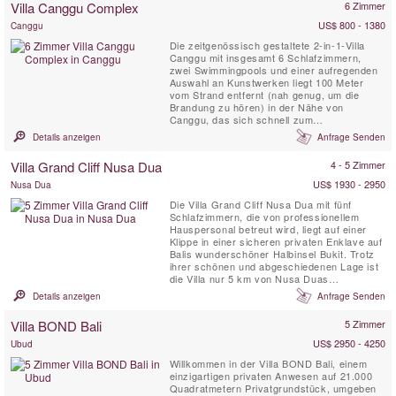
Villa Canggu Complex
6 Zimmer
komfortablen und luxuriösen ...
US$ 800 - 1380
Canggu
Die zeitgenössisch gestaltete 2-in-1-Villa
Canggu mit insgesamt 6 Schlafzimmern,
zwei Swimmingpools und einer aufregenden
Auswahl an Kunstwerken liegt 100 Meter
vom Strand entfernt (nah genug, um die
Brandung zu hören) in der Nähe von
Canggu, das sich schnell zum
angesagtesten Badeort Balis entwickelt. Der
Details anzeigen
Anfrage Senden
Villa Canggu-Komplex ist in zwei separate
Residenzen unterteilt, die gemeinsam oder
Villa Grand Cliff Nusa Dua
4 - 5 Zimmer
unabhängig voneinander gemietet werden
können: Die Villa Canggu South mit vier ...
US$ 1930 - 2950
Nusa Dua
Die Villa Grand Cliff Nusa Dua mit fünf
Schlafzimmern, die von professionellem
Hauspersonal betreut wird, liegt auf einer
Klippe in einer sicheren privaten Enklave auf
Balis wunderschöner Halbinsel Bukit. Trotz
ihrer schönen und abgeschiedenen Lage ist
die Villa nur 5 km von Nusa Duas
Geschäften, Restaurants, Golf- und
Details anzeigen
Anfrage Senden
Wassersportaktivitäten entfernt, die alle mit
dem kostenlosen Auto und Fahrer der Villa
Villa BOND Bali
5 Zimmer
leicht erreichbar sind. Diese balinesische
Villa im zeitgenössischen ...
US$ 2950 - 4250
Ubud
Willkommen in der Villa BOND Bali, einem
einzigartigen privaten Anwesen auf 21.000
Quadratmetern Privatgrundstück, umgeben