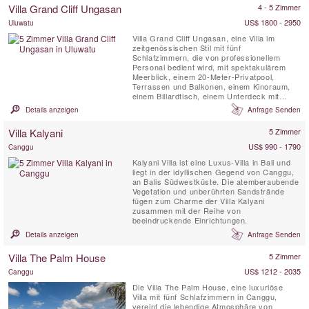
perfekte Balance zwischen gemeinsamen
Villa Grand Cliff Ungasan
4 - 5 Zimmer
Momenten und persönlicher Privatsphäre.
Genießen Sie ein köstliches Abendessen,
US$ 1800 - 2950
Uluwatu
zubereitet ...
Villa Grand Cliff Ungasan, eine Villa im
zeitgenössischen Stil mit fünf
Schlafzimmern, die von professionellem
Personal bedient wird, mit spektakulärem
Meerblick, einem 20-Meter-Privatpool,
Terrassen und Balkonen, einem Kinoraum,
einem Billardtisch, einem Unterdeck mit
Whirlpool-Badewanne und einem
Details anzeigen
Anfrage Senden
Entspannungspavillon . Diese
außergewöhnliche Villa in Bali befindet sich
Villa Kalyani
5 Zimmer
auf dem Gelände eines luxuriösen
Klippenresorts auf der spektakulären
US$ 990 - 1790
Canggu
Halbinsel Bukit. Hier können Sie...
Kalyani Villa ist eine Luxus-Villa in Bali und
liegt in der idyllischen Gegend von Canggu,
an Balis Südwestküste. Die atemberaubende
Vegetation und unberührten Sandstrände
fügen zum Charme der Villa Kalyani
zusammen mit der Reihe von
beeindruckende Einrichtungen.
Details anzeigen
Anfrage Senden
Villa The Palm House
5 Zimmer
US$ 1212 - 2035
Canggu
Die Villa The Palm House, eine luxuriöse
Villa mit fünf Schlafzimmern in Canggu,
vereint die lebendige Atmosphäre von