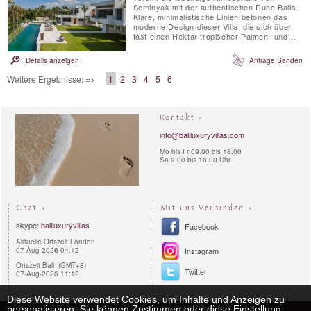
Seminyak mit der authentischen Ruhe Balis.
Klare, minimalistische Linien betonen das
moderne Design dieser Villa, die sich über
fast einen Hektar tropischer Palmen- und
Gartenlandschaften erstreckt und einen
atemberaubenden Blick auf die terrassierten
Details anzeigen
Anfrage Senden
Reisfelder bietet. Jedes Detail wurde
sorgfältig durchdacht – die maßgefertigten
Weitere Ergebnisse: =>
1
2
3
4
5
6
Möbel bieten höchsten ...
Kontakt »
info@baliluxuryvillas.com
Mo bis Fr 09.00 bis 18.00
Sa 9.00 bis 18.00 Uhr
Chat »
Mit uns Verbinden »
skype:
baliluxuryvillas
Facebook
Aktuelle Ortszeit London
07-Aug-2026 04:12
Instagram
Ortszeit Bali (GMT+8)
Twitter
07-Aug-2026 11:12
Diese Website verwendet Cookies, um Inhalte und Anzeigen zu
Datenschutzerklärung
Reservierungsverfahren
Sitemap
personalisieren. Sie können Zustimmen oder diese Einstellung