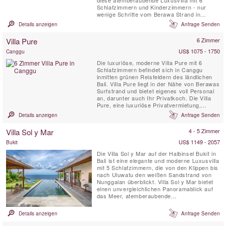
Schlafzimmern und Kinderzimmern - nur
wenige Schritte vom Berawa Strand in
Canggu entfernt - eine lebendige Neuheit in
Details anzeigen
Anfrage Senden
diesem trendigen Bali Stranddorf. Perfekt für
Familien oder Gruppen von Freunden, die
Villa Pure
6 Zimmer
gerne zusammen Urlaub machen und
dennoch ihren eigenen privaten Raum ...
US$ 1075 - 1750
Canggu
Die luxuriöse, moderne Villa Pure mit 6
Schlafzimmern befindet sich in Canggu
inmitten grünen Reisfeldern des ländlichen
Bali. Villa Pure liegt in der Nähe von Berawas
Surfstrand und bietet eigenes voll Personal
an, darunter auch Ihr Privatkoch. Die Villa
Pure, eine luxuriöse Privatvermietung,
verfügt über große tropische Gärten, einen
Details anzeigen
Anfrage Senden
15-Meter-Pool mit einer großen schattigen
Pergola, eine voll ausgestattete Küche,
Villa Sol y Mar
4 - 5 Zimmer
geräumige und komfortabel eingerichtete
klimatisierte...
US$ 1149 - 2057
Bukit
Die Villa Sol y Mar auf der Halbinsel Bukit in
Bali ist eine elegante und moderne Luxusvilla
mit 5 Schlafzimmern, die von den Klippen bis
nach Uluwatu den weißen Sandstrand von
Nunggalan überblickt. Villa Sol y Mar bietet
einen unvergleichlichen Panoramablick auf
das Meer, atemberaubende
Sonnenuntergänge über dem Indischen
Ozean und in der Nacht ein prächtiges
Details anzeigen
Anfrage Senden
Himmelsgewölbe. Das schlichte und schicke
Design der Villa Sol y Mar bietet einen