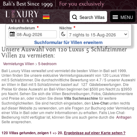
Search Villas
MENU
Ankunftsdatum
Nächte
Suchformular für Villen erweitern
Unsere Auswahl von 120 Luxus 5 Schlafzimmer
Villen zu vermieten:
Vermietungs Villen
>
5-bedroom
Bali Luxury Villas verwaltet und vermietet die besten Villen in Bali seit 1999.
Unten finden Sie unsere exklusive Vermietungsauswahl von 120 Luxus Villen
mit 5 Schlafzimmer. Die
durchschnittliche Bewertung von
4.7
/
5
unserer Auswahl
an Villen in Bali mit 5 Schlafzimmer basiert auf
127
Gästebewertungen.
Die
Preise für diese Auswahl an Bali-Villen
beginnen bei $500 pro Nacht
zu $3950
pro Nacht. Sehen Sie sich die Villen Beschreibungen, Fotos, Gästekommentare
und Preise an, oder nutzen Sie diese
Villa Suchmaschine
für weitere
Suchmöglichkeiten. Sie sind herzlich eingeladen, den
Live-Chat
unten rechts
auf dieser Website zu verwenden, um alle Fragen zur Buchung oder Vermietung
einer Villa in Bali oder um mehr Informationen zu erhalten. Falls Live-Chat-
Bedienung nicht verfügbar ist, können Sie uns auch gerne durch die
Anfragen
Seite ansprechen.
120 Villas gefunden, zeigen 1 => 20.
Ergebnisse auf einer Karte sehen ?