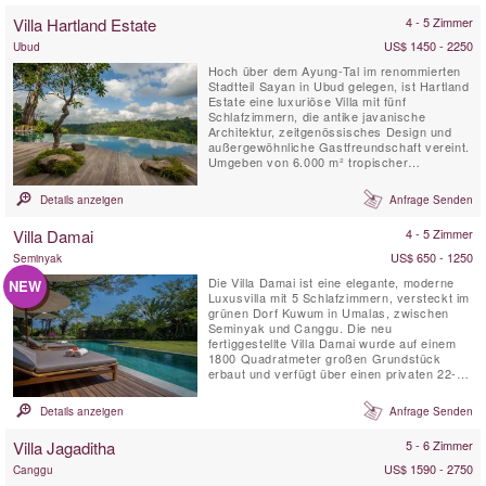
Villa Hartland Estate
4 - 5 Zimmer
US$ 1450 - 2250
Ubud
Hoch über dem Ayung-Tal im renommierten
Stadtteil Sayan in Ubud gelegen, ist Hartland
Estate eine luxuriöse Villa mit fünf
Schlafzimmern, die antike javanische
Architektur, zeitgenössisches Design und
außergewöhnliche Gastfreundschaft vereint.
Umgeben von 6.000 m² tropischer
Gartenlandschaft verfügt das Anwesen über
einen spektakulären, 26 Meter langen
Details anzeigen
Anfrage Senden
Infinity-Pool mit Salzwasser, gespeist von
einer natürlichen Quelle, einen
Villa Damai
4 - 5 Zimmer
atemberaubenden Panoramablick über das
Tal,...
US$ 650 - 1250
Seminyak
Die Villa Damai ist eine elegante, moderne
NEW
Luxusvilla mit 5 Schlafzimmern, versteckt im
grünen Dorf Kuwum in Umalas, zwischen
Seminyak und Canggu. Die neu
fertiggestellte Villa Damai wurde auf einem
1800 Quadratmeter großen Grundstück
erbaut und verfügt über einen privaten 22-
Meter-Pool, der in eine weitläufige
Rasenfläche eingebettet ist. Es ist von
Details anzeigen
Anfrage Senden
tropischen Gärten mit Blick auf natürliche
Reisfelder umgeben. Diese idyllische Bali-
Villa Jagaditha
5 - 6 Zimmer
Villa bietet ihren Gästen ...
US$ 1590 - 2750
Canggu