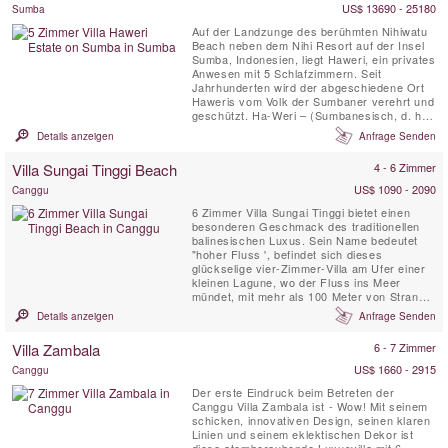
Design. Das engagierte Haus ...
US$ 13690 - 25180
Sumba
Auf der Landzunge des berühmten Nihiwatu
Beach neben dem Nihi Resort auf der Insel
Sumba, Indonesien, liegt Haweri, ein privates
Anwesen mit 5 Schlafzimmern. Seit
Jahrhunderten wird der abgeschiedene Ort
Haweris vom Volk der Sumbaner verehrt und
geschützt. Ha-Weri – (Sumbanesisch, d. h. –
heilig – bewacht – geschützt) Haweri Estate
Details anzeigen
Anfrage Senden
ist der Brennpunkt positiver Energie, ein Ort
von außergewöhnlicher Schönheit, der fast
Villa Sungai Tinggi Beach
4 - 6 Zimmer
vom Meer umgeben ist und von unberührtem
...
US$ 1090 - 2090
Canggu
6 Zimmer Villa Sungai Tinggi bietet einen
besonderen Geschmack des traditionellen
balinesischen Luxus. Sein Name bedeutet
"hoher Fluss ', befindet sich dieses
glückselige vier-Zimmer-Villa am Ufer einer
kleinen Lagune, wo der Fluss ins Meer
mündet, mit mehr als 100 Meter von Strand
Fassade mit Blick auf eine der berüchtigten
Details anzeigen
Anfrage Senden
Surfstrände von Canggu
Villa Zambala
6 - 7 Zimmer
US$ 1660 - 2915
Canggu
Der erste Eindruck beim Betreten der
Canggu Villa Zambala ist - Wow! Mit seinem
schicken, innovativen Design, seinen klaren
Linien und seinem eklektischen Dekor ist
diese atemberaubende Luxusvilla mit 6