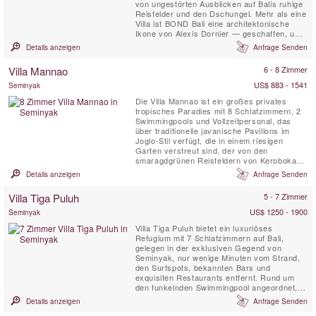
von ungestörten Ausblicken auf Balis ruhige
Reisfelder und den Dschungel. Mehr als eine
Villa ist BOND Bali eine architektonische
Ikone von Alexis Dornier — geschaffen, um
die Sinne zu berühren und Sie in die Stille
Details anzeigen
Anfrage Senden
zurückzuführen. Das Erlebnis entfaltet sich
über 5 sorgfältig gestaltete Schlafzimmer,
Villa Mannao
6 - 8 Zimmer
einen 5.000 m² großen Garten,
Flussterrassen und...
US$ 883 - 1541
Seminyak
Die Villa Mannao ist ein großes privates
tropisches Paradies mit 8 Schlafzimmern, 2
Swimmingpools und Vollzeitpersonal, das
über traditionelle javanische Pavillons im
Joglo-Stil verfügt, die in einem riesigen
Garten verstreut sind, der von den
smaragdgrünen Reisfeldern von Kerobokan,
Südbali, begrenzt wird. Diese Ferienoase ist
Details anzeigen
Anfrage Senden
für große Familien oder Gruppen von
Freunden gedacht, die an einem
Villa Tiga Puluh
5 - 7 Zimmer
abgelegenen und ruhigen Ort und doch in
der Nähe des angesagtesten und ...
US$ 1250 - 1900
Seminyak
Villa Tiga Puluh bietet ein luxuriöses
Refugium mit 7 Schlafzimmern auf Bali,
gelegen in der exklusiven Gegend von
Seminyak, nur wenige Minuten vom Strand,
den Surfspots, bekannten Bars und
exquisiten Restaurants entfernt. Rund um
den funkelnden Swimmingpool angeordnet,
nimmt jedes Schlafzimmer die Form eines
Details anzeigen
Anfrage Senden
privaten Bungalows an und bietet so die