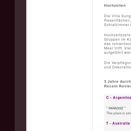
Hochzeiten
Die Villa Sung
Rasenflächen,
Schlafzimmer 
Hochzeitszerem
Gruppen im Ko
das romantisc
Meer trifft. V
aufgeführt we
Die Verpflegun
und Dekoratio
3 Jahre durch
Recent Review
C - Argentin
"
"
PARADISE
This place is sens
T - Australia