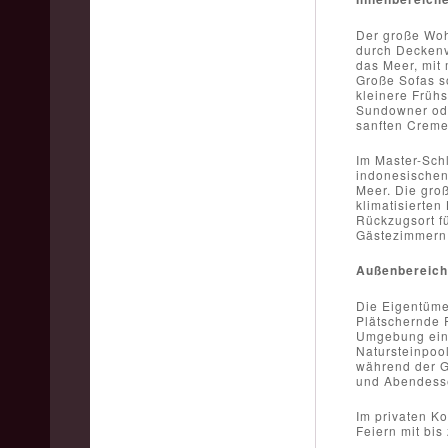
Der große Wohn
durch Deckenv
das Meer, mit
Große Sofas so
kleinere Frühs
Sundowner ode
sanften Cremet
Im Master-Schl
indonesischen
Meer. Die gro
klimatisierte
Rückzugsort fü
Gästezimmern 
Außenbereich
Die Eigentümer
Plätschernde 
Umgebung ein.
Natursteinpoo
während der G
und Abendesse
Im privaten Ko
Feiern mit bis