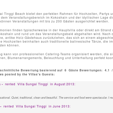
ai Tinggi Beach bietet den perfekten Rahmen für Hochzeiten, Partys u
 dem Veranstaltungsbereich im Kokoshain und der idyllischen Lage dir
können Veranstaltungen mit bis zu 200 Gästen ausgerichtet werden.
onien finden typischerweise in der Hauptvilla oder direkt am Strand 
koshain und rund um das Veranstaltungsbalé abgehalten wird. Nach d
he, antike Holz-Gästehaus zurückziehen, das sich an einem abgeschied
iele Hochzeiten beinhalten auch traditionelle balinesische Tänze, die 
rden können.
g kann von professionellen Catering-Teams organisiert werden, die sic
nen, Blumenarrangements, Beleuchtung und Unterhaltung perfekt koor
schnittliche Bewertung basierend auf
6
Gäste Bewertungen:
4.1
s posted by the Villas's Guests:
a -
rented
Villa Sungai Tinggi
in August 2013:
ational. Quiet, traditional, clean and beautiful. The service and food were spectacular. I real
 -
rented
Villa Sungai Tinggi
in June 2013: