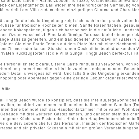
kaler Materialien – Hartholzböden, Terrazzo, Korallenkalksteinwände 
Liebe der Eigentümer zu Bali wider. Ihre beeindruckende Sammlung von
ät verleiht der Villa zudem einen einzigartigen Charme und Charakter
tzung für die lokale Umgebung zeigt sich auch in den prachtvollen tro
Kulisse für tropische Hochzeiten bieten. Sanfte Rasenflächen, gesä
enden Kokospalmen, fügen sich harmonisch in die natürliche Landschaf
dem Ozean verschmilzt. Eine kreisförmige Terrasse bietet einen perfek
nge Balis zu genießen, und ein traditioneller Strohpavillon (Balé) i
Spielen Sie eine Partie Tennis auf dem Platz (der mit einer Nachbarvil
rem Zimmer oder lassen Sie sich einen Cocktail im beeindruckenden W
rivaten Rückzugsorten ist die Villa Sungai Tinggi Beach perfekt für 
e Personal ist stolz darauf, seine Gäste rundum zu verwöhnen. Von kö
rbereitung Ihres Himmelbetts bis hin zu einem entspannenden Rosenbl
jedem Detail unvergesslich wird. Und falls Sie die Umgebung erkunden
Shopping oder Abenteuer gegen eine geringe Gebühr organisiert werd
 Villa
ai Tinggi Beach wurde so konzipiert, dass sie ihre außergewöhnliche 
villon, inspiriert von einem traditionellen balinesischen Wantilan (Dor
 einen Seite befindet sich das Hauptschlafzimmer mit privatem Wohnber
 Gebäude mit drei weiteren Gästezimmern, und daneben steht die charm
, eigener Küche und Essbereich. Hinter den Hauptwohnbereichen befin
ie die Servicebereiche für das Personal. Inmitten der tropischen Gär
rasse und ein privater Kokoshain mit einem großen Veranstaltungsbalé
e