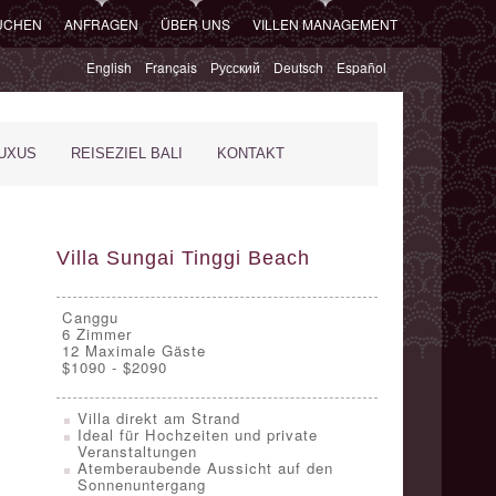
SUCHEN
ANFRAGEN
ÜBER UNS
VILLEN MANAGEMENT
English
Français
Русский
Deutsch
Español
XUS
REISEZIEL BALI
KONTAKT
Villa Sungai Tinggi Beach
Canggu
6
Zimmer
12 Maximale Gäste
$1090 - $2090
Villa direkt am Strand
Ideal für Hochzeiten und private
Veranstaltungen
Atemberaubende Aussicht auf den
Sonnenuntergang