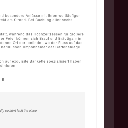
nd besondere Anlässe mit ihren weitläufigen
ekt am Strand. Bei Buchung aller sechs
statt, während das Hochzeitsessen für größere
er Feier können sich Braut und Bräutigam in
enen Ort dort befindet, wo der Fluss auf das
im natürlichen Amphitheater der Gartenanlage
h auf exquisite Bankette spezialisiert haben
dinieren.
/
5
ly couldn't fault the place.