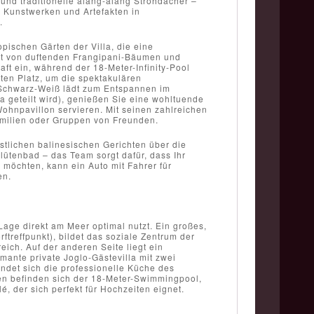
und traditionelle alang-alang Strohdächer –
 Kunstwerken und Artefakten in
.
pischen Gärten der Villa, die eine
umt von duftenden Frangipani-Bäumen und
t ein, während der 18-Meter-Infinity-Pool
ten Platz, um die spektakulären
n Schwarz-Weiß lädt zum Entspannen im
la geteilt wird), genießen Sie eine wohltuende
ohnpavillon servieren. Mit seinen zahlreichen
Familien oder Gruppen von Freunden.
stlichen balinesischen Gerichten über die
ütenbad – das Team sorgt dafür, dass Ihr
 möchten, kann ein Auto mit Fahrer für
en.
Lage direkt am Meer optimal nutzt. Ein großes,
ftreffpunkt), bildet das soziale Zentrum der
eich. Auf der anderen Seite liegt ein
ante private Joglo-Gästevilla mit zwei
det sich die professionelle Küche des
ten befinden sich der 18-Meter-Swimmingpool,
, der sich perfekt für Hochzeiten eignet.