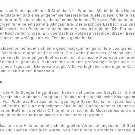
- und Speisepavillon mit Strohdach im Wantilan-Stil bildet das Herzs
entilatoren und eine angenehme Meeresbrise, bietet dieser offene R
 mehreren Sitzbereichen, die auf cremefarbenen Terrazzo-Böden unter 
rgen für eine entspannte Atmosphäre. Der prächtige Esstisch aus Suar
tücksecke vier Personen eine intimere Atmosphäre bietet. Die Bar aus 
r Kochvorführungen. Ein überdachter Holzweg verbindet diesen Bereich
önen und weiß gekalktem Teakholz gestaltet ist.
afpavillon befindet sich eine geschmackvoll eingerichtete Lounge mit
 Schrank verborgenen Fernseher. Die zweite Etage des Gästehauses b
ßen Fenster können geöffnet werden, um die frische Meeresbrise here
n Komfort zu genießen. Rattanstühle und eine großzügige Tagesliege
r jede Tageszeit. Die private Joglo-Villa verfügt über eine eigene K
mit Blick auf den Kokoshain.
e
 der Villa Sungai Tinggi Beach haben viel Liebe und Sorgfalt in die G
Fischteiche, duftende Frangipani-Bäume und majestätische Kokospalme
 Vom Wohnpavillon aus führen gepflegte Rasenflächen mit japanische
l ist perfekt für eine erfrischende Abkühlung. Sonnenanbeter können 
arten-Balé ein perfekter Ort für eine erfrischende Meeresbrise und e
n unter dem Sternenhimmel am Pool serviert werden.
koshain der Villa befindet sich ein großes Veranstaltungsbalé mit Gäst
 zu 200 Gästen konzipiert wurde. Von hier führt ein erhöhter Holzsteg 