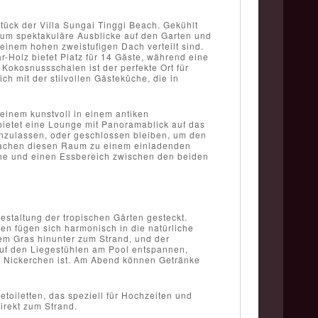
tück der Villa Sungai Tinggi Beach. Gekühlt
aum spektakuläre Ausblicke auf den Garten und
einem hohen zweistufigen Dach verteilt sind.
-Holz bietet Platz für 14 Gäste, während eine
Kokosnussschalen ist der perfekte Ort für
 mit der stilvollen Gästeküche, die in
 einem kunstvoll in einem antiken
ietet eine Lounge mit Panoramablick auf das
inzulassen, oder geschlossen bleiben, um den
 machen diesen Raum zu einem einladenden
üche und einen Essbereich zwischen den beiden
estaltung der tropischen Gärten gesteckt.
n fügen sich harmonisch in die natürliche
m Gras hinunter zum Strand, und der
auf den Liegestühlen am Pool entspannen,
in Nickerchen ist. Am Abend können Getränke
etoiletten, das speziell für Hochzeiten und
direkt zum Strand.