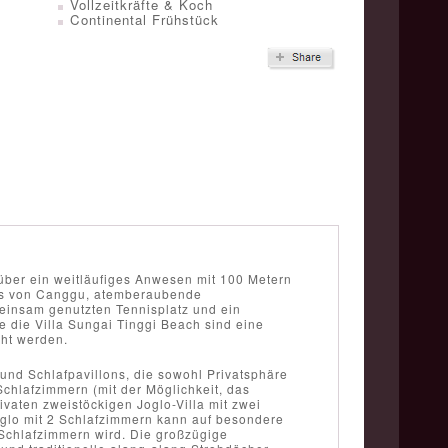
Vollzeitkräfte & Koch
Continental Frühstück
 über ein weitläufiges Anwesen mit 100 Metern
pots von Canggu, atemberaubende
einsam genutzten Tennisplatz und ein
 die Villa Sungai Tinggi Beach sind eine
cht werden.
 und Schlafpavillons, die sowohl Privatsphäre
Schlafzimmern (mit der Möglichkeit, das
aten zweistöckigen Joglo-Villa mit zwei
glo mit 2 Schlafzimmern kann auf besondere
 Schlafzimmern wird. Die großzügige