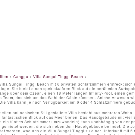
illen
>
Canggu
>
Villa Sungai Tinggi Beach
>
Villa Sungai Tinggi Beach mit 6 privaten Schlafzimmern erstreckt sich
ndlage. Sie bietet einen spektakulären Blick auf die berühmten Surfs
nge über dem Ozean, einen 18 Meter langen Infinity-Pool, einen gem
es Team, das sich um das Wohl der Gäste kümmert. Solche Anwesen wie
 Die Villa kann je nach Verfügbarkeit mit 6 oder 4 Schlafzimmern gebu
onellen balinesischen Stil gestaltete Villa besteht aus mehreren Wohn-
 fantastischen Blick auf das Meer bieten. Das Hauptgebäude mit vier 
 ein fünftes Schlafzimmer umzuwandeln) kann unabhängig von der priv
 gemietet werden, die sich neben dem Hauptgebäude befindet. Die Jo
et werden, wodurch die Villa Sungai Tinggi zu einer Unterkunft mit 6