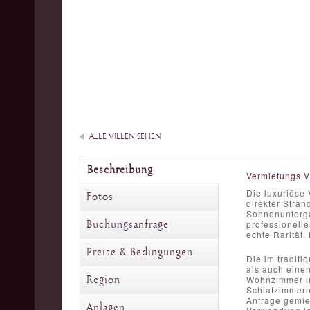
ALLE VILLEN SEHEN
Beschreibung
Vermietungs V
Die luxuriöse 
Fotos
direkter Stra
Sonnenuntergä
Buchungsanfrage
professionell
echte Rarität.
Preise & Bedingungen
Die im traditi
als auch einen
Region
Wohnzimmer in
Schlafzimmern
Anfrage gemiet
Anlagen