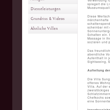
Verwendung lo
spiegelt die 
Museumsqualit
Dienstleistungen
Diese Wertschä
Grundriss & Videos
märchenhafte 
schattenspend
scheinbar mit 
Ähnliche Villen
Sonnenuntergä
Schatten ein. 
Massage in Ih
sozialen und p
Das freundlich
abendliche Vo
Aufenthalt in 
Sightseeing, 
Aufteilung der
Die Villa Sung
offenes Wohnpa
Villa. Auf der
zweistöckiges
Schlafzimmern
Chefkochs sow
eine Sonnenter
Innenbereich