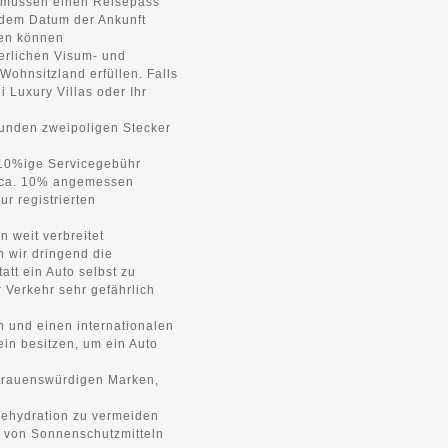
, müssen einen Reisepass
 dem Datum der Ankunft
isen können
rderlichen Visum- und
 Wohnsitzland erfüllen. Falls
i Luxury Villas oder Ihr
runden zweipoligen Stecker
e 10%ige Servicegebühr
on ca. 10% angemessen
r registrierten
 weit verbreitet
 wir dringend die
tt ein Auto selbst zu
 Verkehr sehr gefährlich
n und einen internationalen
in besitzen, um ein Auto
rtrauenswürdigen Marken,
Dehydration zu vermeiden
 von Sonnenschutzmitteln