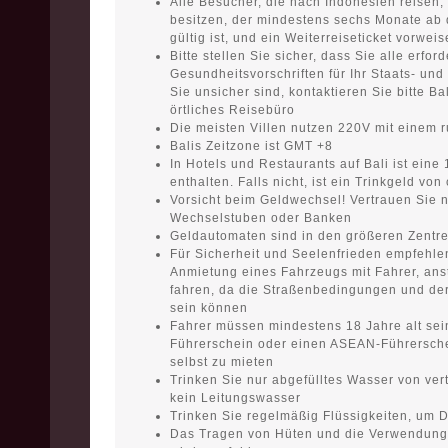
Alle Besucher, die nach Indonesien reisen
besitzen, der mindestens sechs Monate ab
gültig ist, und ein Weiterreiseticket vorwe
Bitte stellen Sie sicher, dass Sie alle erfo
Gesundheitsvorschriften für Ihr Staats- und
Sie unsicher sind, kontaktieren Sie bitte Bal
örtliches Reisebüro
Die meisten Villen nutzen 220V mit einem 
Balis Zeitzone ist GMT +8
In Hotels und Restaurants auf Bali ist ein
enthalten. Falls nicht, ist ein Trinkgeld v
Vorsicht beim Geldwechsel! Vertrauen Sie nu
Wechselstuben oder Banken
Geldautomaten sind in den größeren Zentren
Für Sicherheit und Seelenfrieden empfehlen
Anmietung eines Fahrzeugs mit Fahrer, ansta
fahren, da die Straßenbedingungen und der
sein können
Fahrer müssen mindestens 18 Jahre alt sei
Führerschein oder einen ASEAN-Führersche
selbst zu mieten
Trinken Sie nur abgefülltes Wasser von ve
kein Leitungswasser
Trinken Sie regelmäßig Flüssigkeiten, um 
Das Tragen von Hüten und die Verwendung