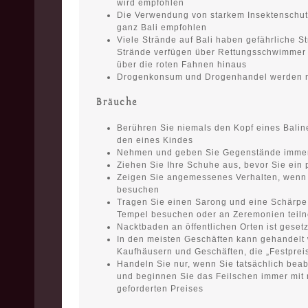
wird empfohlen
Die Verwendung von starkem Insektenschutz
ganz Bali empfohlen
Viele Strände auf Bali haben gefährliche 
Strände verfügen über Rettungsschwimmer
über die roten Fahnen hinaus
Drogenkonsum und Drogenhandel werden mi
Bräuche
Berühren Sie niemals den Kopf eines Balin
den eines Kindes
Nehmen und geben Sie Gegenstände immer 
Ziehen Sie Ihre Schuhe aus, bevor Sie ein 
Zeigen Sie angemessenes Verhalten, wenn S
besuchen
Tragen Sie einen Sarong und eine Schärpe 
Tempel besuchen oder an Zeremonien teil
Nacktbaden an öffentlichen Orten ist gesetz
In den meisten Geschäften kann gehandelt
Kaufhäusern und Geschäften, die „Festpre
Handeln Sie nur, wenn Sie tatsächlich beab
und beginnen Sie das Feilschen immer mit 
geforderten Preises