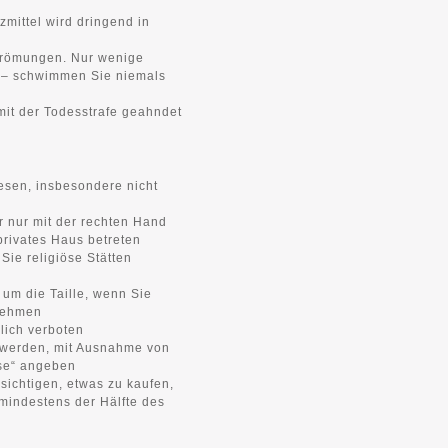
mittel wird dringend in
Strömungen. Nur wenige
 – schwimmen Sie niemals
t der Todesstrafe geahndet
esen, insbesondere nicht
nur mit der rechten Hand
privates Haus betreten
ie religiöse Stätten
um die Taille, wenn Sie
nehmen
lich verboten
 werden, mit Ausnahme von
ise“ angeben
sichtigen, etwas zu kaufen,
mindestens der Hälfte des