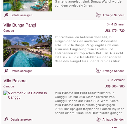
Gartens angelegt sind. Bunga Wangi wurde
von dem preisgekrönten
Landschaftsarchitekten Made Wijaya
entworfen. Die Villa bietet drei individuelle
Details anzeigen
Anfrage Senden
Schlafzimmerpavillons mit eigenen
Badezimmern für bis zu sechs Gäste sowie
Villa Bunga Pangi
3 - 4 Zimmer
einen zusätzlichen TV-Loungebereich mit
einem...
US$ 475 - 720
Canggu
Im traditionellen balinesischen Stil, mit
einigen der besten modernen Materialien
erbaute Villa Bunga Pangi ergibt sich eine
luxuriöse Umgebung zum Erholen und
Entspannen im tropischen Bali. Die Aussicht
mit Blick auf die Reisfelder auf der anderen
Seite des Pangi-Fluss, der durch das kleine
Pererenan Dorf läuft und weiter nach Westen
nach 1500 m in den Indischen Ozean fliesst.
Details anzeigen
Anfrage Senden
Bunga bedeutet "Blume", genießen Sie einen
Cocktail bei Sonnenuntergang umgeben von
Villa Paloma
3 - 5 Zimmer
Blumen in den ...
US$ 560 - 985
Canggu
Villa Paloma mit Fünf Schlafzimmern in
Canggu, ist nur 800 Meter entfernt von
Canggu Beach auf Bali's Süd-West-Küste.
Villa Paloma sitzt in einem großzügigen
2.800 m2 üppigen tropischen Garten idyllisch
neben einem Fluss und Reisfeldern gelegen.
Details anzeigen
Anfrage Senden