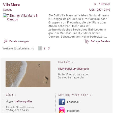
Drucker. Alle fünf Suiten haben eine Veranda
Villa Mana
5 - 7 Zimmer
mit Blick auf den Ozean und unterscheiden
sich im Design ...
US$ 1050 - 2140
Canggu
Die Bali Villa Mana mit sieben Schlafzimmern
in Canggu ist perfekt für Großfamilien oder
Gruppen von Freunden, die viel Platz zum
Atmen schätzen. Denn das ist
zeitgenössisches tropisches Bali-Leben in
großem Maßstab, mit 3,7 Meter hohen
Decken, Schwaden von Kelim-bedeckten
schwarzen Betonböden und genügend
Details anzeigen
Anfrage Senden
mehrstöckigem Wohnraum, um eine
Menschenmenge zu schlucken, und einem
Weitere Ergebnisse: =>
1
2
3
herrlichen 180-Grad-Panoramablick auf die
Reisfelder . Die voll besetzte Villa Mana
bietet Platz ...
Kontakt »
info@baliluxuryvillas.com
Mo bis Fr 09.00 bis 18.00
Sa 9.00 bis 18.00 Uhr
Chat »
Mit uns Verbinden »
skype:
baliluxuryvillas
Facebook
Aktuelle Ortszeit London
07-Aug-2026 06:43
Instagram