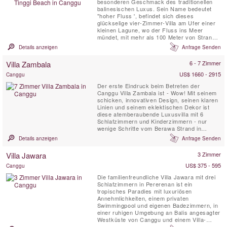
besonderen Geschmack des traditionellen
balinesischen Luxus. Sein Name bedeutet
"hoher Fluss ', befindet sich dieses
glückselige vier-Zimmer-Villa am Ufer einer
kleinen Lagune, wo der Fluss ins Meer
mündet, mit mehr als 100 Meter von Strand
Fassade mit Blick auf eine der berüchtigten
Details anzeigen
Anfrage Senden
Surfstrände von Canggu
Villa Zambala
6 - 7 Zimmer
US$ 1660 - 2915
Canggu
Der erste Eindruck beim Betreten der
Canggu Villa Zambala ist - Wow! Mit seinem
schicken, innovativen Design, seinen klaren
Linien und seinem eklektischen Dekor ist
diese atemberaubende Luxusvilla mit 6
Schlafzimmern und Kinderzimmern - nur
wenige Schritte vom Berawa Strand in
Canggu entfernt - eine lebendige Neuheit in
Details anzeigen
Anfrage Senden
diesem trendigen Bali Stranddorf. Perfekt für
Familien oder Gruppen von Freunden, die
Villa Jawara
3 Zimmer
gerne zusammen Urlaub machen und
dennoch ihren eigenen privaten Raum ...
US$ 375 - 595
Canggu
Die familienfreundliche Villa Jawara mit drei
Schlafzimmern in Pererenan ist ein
tropisches Paradies mit luxuriösen
Annehmlichkeiten, einem privaten
Swimmingpool und eigenen Badezimmern, in
einer ruhigen Umgebung an Balis angesagter
Westküste von Canggu und einem Villa-
Personal, das zu Ihren Diensten steht. Dies