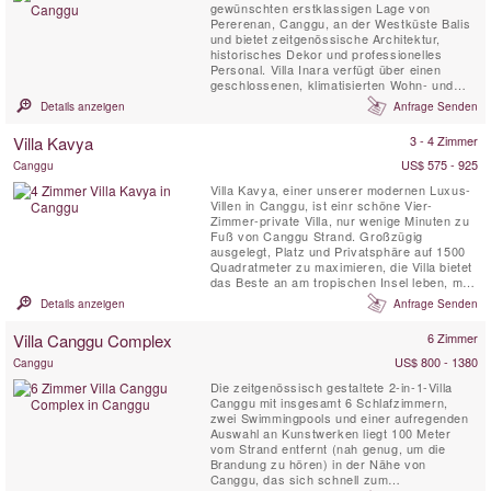
gewünschten erstklassigen Lage von
Pererenan, Canggu, an der Westküste Balis
und bietet zeitgenössische Architektur,
historisches Dekor und professionelles
Personal. Villa Inara verfügt über einen
geschlossenen, klimatisierten Wohn- und
Esspavillon mit Unterhaltungssystemen,
Details anzeigen
Anfrage Senden
zahlreichen Sitzgelegenheiten und einer
Küche sowie drei separate Doppelzimmer mit
Villa Kavya
3 - 4 Zimmer
eigenem Bad und Außenveranden rund um
den privaten Pool in einem wunderschön ...
US$ 575 - 925
Canggu
Villa Kavya, einer unserer modernen Luxus-
Villen in Canggu, ist einr schöne Vier-
Zimmer-private Villa, nur wenige Minuten zu
Fuß von Canggu Strand. Großzügig
ausgelegt, Platz und Privatsphäre auf 1500
Quadratmeter zu maximieren, die Villa bietet
das Beste an am tropischen Insel leben, mit
allen Komfort von Canggu Luxusvillen.
Details anzeigen
Anfrage Senden
Villa Canggu Complex
6 Zimmer
US$ 800 - 1380
Canggu
Die zeitgenössisch gestaltete 2-in-1-Villa
Canggu mit insgesamt 6 Schlafzimmern,
zwei Swimmingpools und einer aufregenden
Auswahl an Kunstwerken liegt 100 Meter
vom Strand entfernt (nah genug, um die
Brandung zu hören) in der Nähe von
Canggu, das sich schnell zum