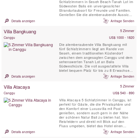
Schlafzimmern in Seseh Beach-Tanah Lot im
Südwesten Balis ein unvergesslicher
Strandurlaubsort für Freunde und Familien.
Genießen Sie die atemberaubende Aussicht
vom 14 Meter langen Infinity-Pool, der von
Details anzeigen
Anfrage Senden
üppigen tropischen Gärten gesäumt ist,
spielen Sie eine Partie Billard oder trainieren
Villa Bangkuang
5 Zimmer
Sie im Fitnessstudio. Oder lehnen Sie sich
einfach zurück...
US$ 1000 - 1820
Canggu
Die atemberaubende Villa Bangkuang mit
fünf Schlafzimmern liegt am Rande von
Seseh, einem traditionellen Küstendorf
zwischen dem angesagten Canggu und dem
sehenswerten Tanah Lot an Balis
Südwestküste. Die voll ausgestattete Villa
bietet bequem Platz für bis zu 8 Erwachsene
und 3 Kinder in fünf großen Suiten, die sich
Details anzeigen
Anfrage Senden
auf zwei Pavillons in herrlichen Gärten
verteilen. Zu den reizvollen Gärten gehören
Villa Atacaya
5 Zimmer
ein 17 Meter langer Swimmingpool, ein
Lotusteich, Fitnesseinrichtungen, ...
US$ 540 - 890
Canggu
Villa Atacaya 5 Schlafzimmer in Canggu, ist
perfekt für Gäste, die die Privatsphäre und
den Komfort einer Luxusvilla mit Pool
genießen, sondern auch gern in der Nähe
der schönen Natur Bali zu bieten hat. Von
Reisfeldern und direkt mit Blick auf den
Fluss umgeben, bietet das Hotel einen
atemberaubenden Blick aus dem
Details anzeigen
Anfrage Senden
Wohnzimmer.