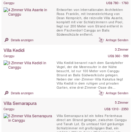
Canggu für Familien. Retreats und...
US$ 780 - 1760
Canggu
Entworfen von internationalen Architekten
Ross Franklin, mit Inneneinrichtung von
Dean Kempnich, die reizvolle Villa Asante,
komplett mit vier Schlafzimmern und Pool,
liegt nur 200 Meter vom Strand entfernt in
dem Fischerdorf Canggu an Balis
Südwestküste entfernt.
Details anzeigen
Anfrage Senden
Villa Kedidi
3 Zimmer
US$ 360 - 599
Canggu
Villa Kedidi benannt nach dem Sandpfeifer
Vogel, der die Meeresufer in der Nähe
besucht, ist nur 100 Meter vom Canggu
Strand an Balis Südwestküste gelegen.
Neben der vier-Zimmer-Villa Kakatua liegt
Villa Kedidi in dem ruhigen und privaten
Garten, eine drei-Zimmer-Oase die
Quintessenz des balinesischen Hauses. Die
Details anzeigen
Anfrage Senden
Villa ist im traditionellen Bali-Stil gestaltet, mit
festem Kokosholz Balken, die Sarap Holz
Villa Semarapura
5 Zimmer
bedeckten hohen Decken fangen die
tropische Brise ein und kühlen die ...
US$ 1310 - 2350
Canggu
Villa Semarapura ist ein tolles Ferienhaus
direct am Strand gelegen, zwischen Canggu
und Tanah Lot. Es umfasst fünf geräumige
Schlafzimmer mit großzügigen Bad, ein