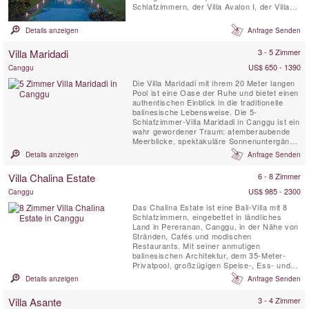
Schlafzimmern, der Villa Avalon I, der Villa
Avalon II mit zwei Schlafzimmern und der
Villa Avalon III mit einem Schlafzimmer. Jede
Details anzeigen
Anfrage Senden
Villa befindet sich in einem wunderschön
angelegten Garten mit privatem Pool. zu Fuß
Villa Maridadi
3 - 5 Zimmer
vom Meer und ...
US$ 650 - 1390
Canggu
Die Villa Maridadi mit ihrem 20 Meter langen
Pool ist eine Oase der Ruhe und bietet einen
authentischen Einblick in die traditionelle
balinesische Lebensweise. Die 5-
Schlafzimmer-Villa Maridadi in Canggu ist ein
wahr gewordener Traum: atemberaubende
Meerblicke, spektakuläre Sonnenuntergänge
und luxuriöses Open-Air-Wohnen inmitten
Details anzeigen
Anfrage Senden
von üppig grünen Reisfeldern und sanft
rauschenden Kokospalmen. Die Villa
Villa Chalina Estate
6 - 8 Zimmer
Maridadi liegt nur wenige Meter von den
schwarzen Sandstränden von Cemagi...
US$ 985 - 2300
Canggu
Das Chalina Estate ist eine Bali-Villa mit 8
Schlafzimmern, eingebettet in ländliches
Land in Pereranan, Canggu, in der Nähe von
Stränden, Cafés und modischen
Restaurants. Mit seiner anmutigen
balinesischen Architektur, dem 35-Meter-
Privatpool, großzügigen Speise-, Ess- und
Unterhaltungsbereichen, Vollzeitpersonal und
Details anzeigen
Anfrage Senden
Koch, seiner Nähe zu Balis Hotspots und
atemberaubenden Landschaftsgärten ist das
Villa Asante
3 - 4 Zimmer
Anwesen eine der begehrtesten Villen von