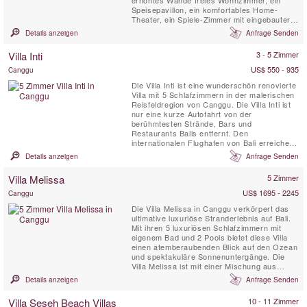
erhöhtes Wände freies Wohnzimmer, ein
Speisepavillon, ein komfortables Home-
Theater, ein Spiele-Zimmer mit eingebauter
Bar und eine fantastische komplette Küche,
Details anzeigen
Anfrage Senden
Blick auf das Meer und herrliche Bali
Sonnenuntergänge.
Villa Inti
3 - 5 Zimmer
US$ 550 - 935
Canggu
Die Villa Inti ist eine wunderschön renovierte
Villa mit 5 Schlafzimmern in der malerischen
Reisfeldregion von Canggu. Die Villa Inti ist
nur eine kurze Autofahrt von der
berühmtesten Strände, Bars und
Restaurants Balis entfernt. Den
internationalen Flughafen von Bali erreichen
Sie nach etwa 45 Minuten. Die Villa Inti bietet
Details anzeigen
Anfrage Senden
einen spektakulären Blick auf üppige grüne
Reisterrassen. Hier können Sie das wahre
Villa Melissa
5 Zimmer
Bali erleben und gleichzeitig die absolute
Privatsphäre ...
US$ 1695 - 2245
Canggu
Die Villa Melissa in Canggu verkörpert das
ultimative luxuriöse Stranderlebnis auf Bali.
Mit ihren 5 luxuriösen Schlafzimmern mit
eigenem Bad und 2 Pools bietet diese Villa
einen atemberaubenden Blick auf den Ozean
und spektakuläre Sonnenuntergänge. Die
Villa Melissa ist mit einer Mischung aus
zeitgenössischen und antiken balinesischen
Details anzeigen
Anfrage Senden
Möbeln eingerichtet und bietet auf zwei
großzügigen Etagen eine moderne und
Villa Seseh Beach Villas
10 - 11 Zimmer
komfortable Atmosphäre. Hier werden Sie