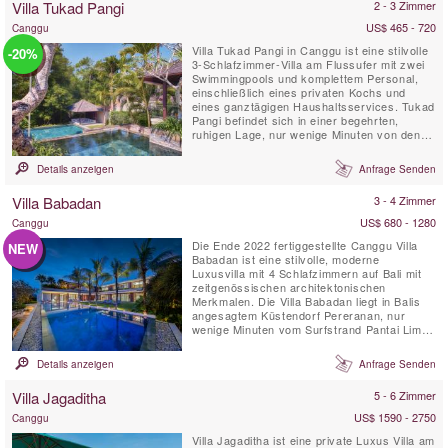
Villa Tukad Pangi
2 - 3 Zimmer
US$ 465 - 720
Canggu
Villa Tukad Pangi in Canggu ist eine stilvolle
-20%
3-Schlafzimmer-Villa am Flussufer mit zwei
Swimmingpools und komplettem Personal,
einschließlich eines privaten Kochs und
eines ganztägigen Haushaltsservices. Tukad
Pangi befindet sich in einer begehrten,
ruhigen Lage, nur wenige Minuten von den
angesagten Cafés, Restaurants und
Stränden in Pererenan entfernt. Die
Details anzeigen
Anfrage Senden
umweltfreundliche Villa Tukad Pangi ist keine
gewöhnliche Bali-Villa – hier dreht sich alles
Villa Babadan
3 - 4 Zimmer
um Design und ...
US$ 680 - 1280
Canggu
Die Ende 2022 fertiggestellte Canggu Villa
NEW
Babadan ist eine stilvolle, moderne
Luxusvilla mit 4 Schlafzimmern auf Bali mit
zeitgenössischen architektonischen
Merkmalen. Die Villa Babadan liegt in Balis
angesagtem Küstendorf Pereranan, nur
wenige Minuten vom Surfstrand Pantai Lima
entfernt. Mit schicken, magazinwürdigen
Innenräumen, die durch viel natürliches Licht
Details anzeigen
Anfrage Senden
aufgewertet werden, befindet sich die Villa
Babadan in einer begehrten Lage in Canggu.
Villa Jagaditha
5 - 6 Zimmer
Die auf zwei Ebenen auf...
US$ 1590 - 2750
Canggu
Villa Jagaditha ist eine private Luxus Villa am