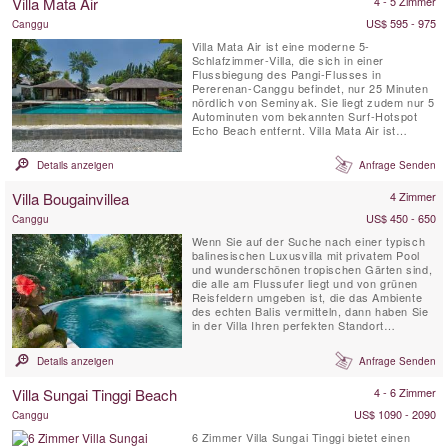
Villa Mata Air
4 - 5 Zimmer
US$ 595 - 975
Canggu
Villa Mata Air ist eine moderne 5-
Schlafzimmer-Villa, die sich in einer
Flussbiegung des Pangi-Flusses in
Pererenan-Canggu befindet, nur 25 Minuten
nördlich von Seminyak. Sie liegt zudem nur 5
Autominuten vom bekannten Surf-Hotspot
Echo Beach entfernt. Villa Mata Air ist
perfekt ausgestattet für einen luxuriösen
Inselaufenthalt und kombiniert balinesischen
Details anzeigen
Anfrage Senden
offenen Wohnstil mit modernem westlichen
Komfort. Dieses exklusive Refugium mit
Villa Bougainvillea
4 Zimmer
eigenem Koch, Haushaltsservice und ...
US$ 450 - 650
Canggu
Wenn Sie auf der Suche nach einer typisch
balinesischen Luxusvilla mit privatem Pool
und wunderschönen tropischen Gärten sind,
die alle am Flussufer liegt und von grünen
Reisfeldern umgeben ist, die das Ambiente
des echten Balis vermitteln, dann haben Sie
in der Villa Ihren perfekten Standort
gefunden Bougainvillea, Canggu. Villa
Bougainvillea ist ein voll ausgestattetes
Details anzeigen
Anfrage Senden
balinesisches Meisterwerk mit vier
Schlafzimmern (drei eigenständige
Villa Sungai Tinggi Beach
4 - 6 Zimmer
Schlafpavillons und ein ...
US$ 1090 - 2090
Canggu
6 Zimmer Villa Sungai Tinggi bietet einen