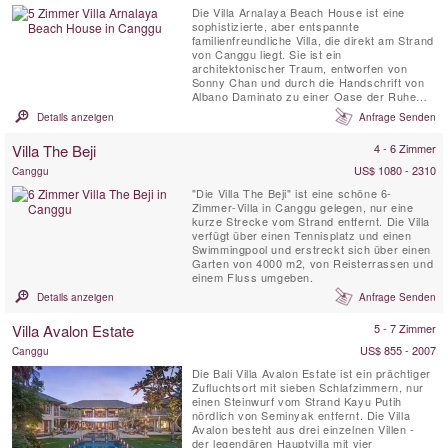
Die Villa Arnalaya Beach House ist eine
sophistizierte, aber entspannte
familienfreundliche Villa, die direkt am Strand
von Canggu liegt. Sie ist ein
architektonischer Traum, entworfen von
Sonny Chan und durch die Handschrift von
Albano Daminato zu einer Oase der Ruhe
gemacht. Ein großes Team engagierter
Details anzeigen
Anfrage Senden
Mitarbeiter sorgt dafür, dass jeder Wunsch
der Gäste mit Anmut erfüllt wird. Die Villa
Villa The Beji
4 - 6 Zimmer
verfügt über fünf Doppelzimmer sowie ein
Fitnessstudio, das sich bei Bedarf in ein ...
US$ 1080 - 2310
Canggu
"Die Villa The Beji" ist eine schöne 6-
Zimmer-Villa in Canggu gelegen, nur eine
kurze Strecke vom Strand entfernt. Die Villa
verfügt über einen Tennisplatz und einen
Swimmingpool und erstreckt sich über einen
Garten von 4000 m2, von Reisterrassen und
einem Fluss umgeben.
Details anzeigen
Anfrage Senden
Villa Avalon Estate
5 - 7 Zimmer
US$ 855 - 2007
Canggu
Die Bali Villa Avalon Estate ist ein prächtiger
Zufluchtsort mit sieben Schlafzimmern, nur
einen Steinwurf vom Strand Kayu Putih
nördlich von Seminyak entfernt. Die Villa
Avalon besteht aus drei einzelnen Villen -
der legendären Hauptvilla mit vier