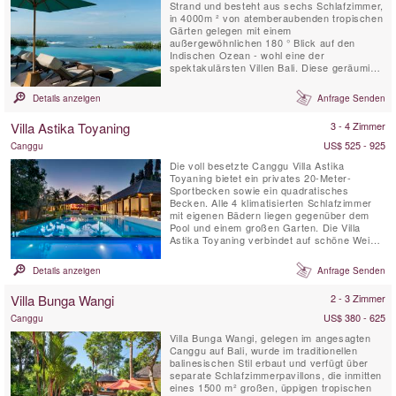
Strand und besteht aus sechs Schlafzimmer,
in 4000m ² von atemberaubenden tropischen
Gärten gelegen mit einem
außergewöhnlichen 180 ° Blick auf den
Indischen Ozean - wohl eine der
spektakulärsten Villen Bali. Diese geräumige
Villa ist ein idyllischer Ort für Familienfeiern
und Tagungen konzipiert. Egal, ob Sie 2 oder
Details anzeigen
Anfrage Senden
12 in der Gruppe sind, wird sich unser
charmantes und aufmerksames Personal
Villa Astika Toyaning
3 - 4 Zimmer
sich um all Ihre Wünsche und ...
US$ 525 - 925
Canggu
Die voll besetzte Canggu Villa Astika
Toyaning bietet ein privates 20-Meter-
Sportbecken sowie ein quadratisches
Becken. Alle 4 klimatisierten Schlafzimmer
mit eigenen Bädern liegen gegenüber dem
Pool und einem großen Garten. Die Villa
Astika Toyaning verbindet auf schöne Weise
traditionelle balinesische Architektur mit
modernem Design und bietet den perfekten
Details anzeigen
Anfrage Senden
Rückzugsort für große Familien oder eine
Gruppe von Freunden und ist nur 5
Villa Bunga Wangi
2 - 3 Zimmer
Autominuten von Balis beliebtem Echo ...
US$ 380 - 625
Canggu
Villa Bunga Wangi, gelegen im angesagten
Canggu auf Bali, wurde im traditionellen
balinesischen Stil erbaut und verfügt über
separate Schlafzimmerpavillons, die inmitten
eines 1500 m² großen, üppigen tropischen