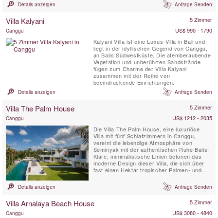
angesagtesten Badeort Balis entwickelt. Der
Details anzeigen
Anfrage Senden
Villa Canggu-Komplex ist in zwei separate
Residenzen unterteilt, die gemeinsam oder
Villa Kalyani
5 Zimmer
unabhängig voneinander gemietet werden
können: Die Villa Canggu South mit vier ...
US$ 990 - 1790
Canggu
Kalyani Villa ist eine Luxus-Villa in Bali und
liegt in der idyllischen Gegend von Canggu,
an Balis Südwestküste. Die atemberaubende
Vegetation und unberührten Sandstrände
fügen zum Charme der Villa Kalyani
zusammen mit der Reihe von
beeindruckende Einrichtungen.
Details anzeigen
Anfrage Senden
Villa The Palm House
5 Zimmer
US$ 1212 - 2035
Canggu
Die Villa The Palm House, eine luxuriöse
Villa mit fünf Schlafzimmern in Canggu,
vereint die lebendige Atmosphäre von
Seminyak mit der authentischen Ruhe Balis.
Klare, minimalistische Linien betonen das
moderne Design dieser Villa, die sich über
fast einen Hektar tropischer Palmen- und
Gartenlandschaften erstreckt und einen
atemberaubenden Blick auf die terrassierten
Details anzeigen
Anfrage Senden
Reisfelder bietet. Jedes Detail wurde
sorgfältig durchdacht – die maßgefertigten
Villa Arnalaya Beach House
5 Zimmer
Möbel bieten höchsten ...
US$ 3080 - 4840
Canggu