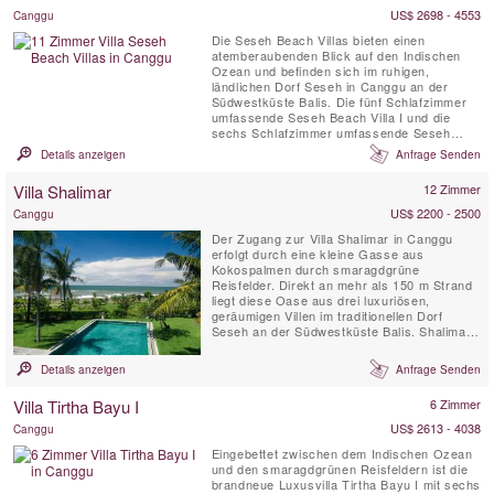
sich wie zu Hause ...
US$ 2698 - 4553
Canggu
Die Seseh Beach Villas bieten einen
atemberaubenden Blick auf den Indischen
Ozean und befinden sich im ruhigen,
ländlichen Dorf Seseh in Canggu an der
Südwestküste Balis. Die fünf Schlafzimmer
umfassende Seseh Beach Villa I und die
sechs Schlafzimmer umfassende Seseh
Beach Villa II können einzeln oder
Details anzeigen
Anfrage Senden
zusammen gemietet werden, um insgesamt
elf Schlafzimmer bereitzustellen, mit Platz für
Villa Shalimar
12 Zimmer
bis zu 20 Erwachsene und 4 Kinder. Unser
hervorragendes Team wurde professionell ...
US$ 2200 - 2500
Canggu
Der Zugang zur Villa Shalimar in Canggu
erfolgt durch eine kleine Gasse aus
Kokospalmen durch smaragdgrüne
Reisfelder. Direkt an mehr als 150 m Strand
liegt diese Oase aus drei luxuriösen,
geräumigen Villen im traditionellen Dorf
Seseh an der Südwestküste Balis. Shalimar
zeichnet sich durch zeitgenössische
tropische Architektur, Leben im Freien und
Details anzeigen
Anfrage Senden
viel Licht aus. Eine ruhige Buddha-Statue am
Eingang, Wasserfälle, ein Lotus-Teich und
Villa Tirtha Bayu I
6 Zimmer
süß duftende Franchipani-Bäume ...
US$ 2613 - 4038
Canggu
Eingebettet zwischen dem Indischen Ozean
und den smaragdgrünen Reisfeldern ist die
brandneue Luxusvilla Tirtha Bayu I mit sechs