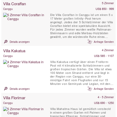
Villa Coraffan
5 Zimmer
US$ 850 - 999
Canggu
Die Villa Coraffan in Canggu ist um einen 5 x
17 Meter großen Infinity-Pool herum
angelegt. Jedes der 5 Schlafzimmer der Villa
Coraffan bietet eine spektakuläre Aussicht.
Für jedes Zimmer wurden weiße Palimanan-
Steinmauern und edle Merbau-Holzböden
gewählt, um die würdevolle Ruhe eines
Tempels mit erdiger Wärme zu verbinden.
Details anzeigen
Anfrage Senden
Die Villa Coraffan verfügt über ein Open-Air-
Wohnzimmer mit Bar. Zu den weiteren
Villa Kakatua
4 Zimmer
Gemeinschaftsbereichen gehören eine
separate Aussichtsplattform, ...
US$ 585 - 1107
Canggu
Villa Kakatua verfügt über einen Freiform-
Pool mit 4 klimatisierte Schlafzimmern und
großen tropischen Gärten. Die Villa ist etwa
100 Meter vom Strand entfernt und liegt in
der Region von Canggu, nur eine 30-
minütige Fahrt vom Flughafen und nur 15
Minuten von Seminyak und Legian, mit den
besten Restaurants und Geschäften.
Details anzeigen
Anfrage Senden
Villa Florimar
4 - 5 Zimmer
US$ 690 - 1250
Canggu
Villa Mahatma Haus ist gemütlich versteckt
in einem großen Garten mit Palmen und
tropischen Pflanzen. Schlafzimmer und