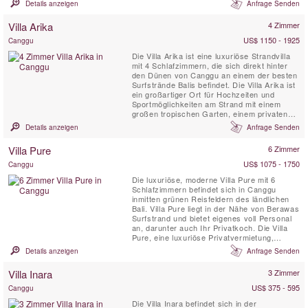
Details anzeigen
Anfrage Senden
könnte Ihre perfekte Luxusvilla auf Bali sein!
Der Name Jawara bedeutet „Frieden lieben“.
Villa Arika
4 Zimmer
US$ 1150 - 1925
Canggu
Die Villa Arika ist eine luxuriöse Strandvilla
mit 4 Schlafzimmern, die sich direkt hinter
den Dünen von Canggu an einem der besten
Surfstrände Balis befindet. Die Villa Arika ist
ein großartiger Ort für Hochzeiten und
Sportmöglichkeiten am Strand mit einem
großen tropischen Garten, einem privaten
Swimmingpool, einem Fitnessstudio und
Details anzeigen
Anfrage Senden
Vollzeitmitarbeitern. Diese luxuriöse
Strandvilla bietet Blick auf Balis Bukit im
Villa Pure
6 Zimmer
Süden, im Norden Palmen, Reisterrassen
und eine Reihe ...
US$ 1075 - 1750
Canggu
Die luxuriöse, moderne Villa Pure mit 6
Schlafzimmern befindet sich in Canggu
inmitten grünen Reisfeldern des ländlichen
Bali. Villa Pure liegt in der Nähe von Berawas
Surfstrand und bietet eigenes voll Personal
an, darunter auch Ihr Privatkoch. Die Villa
Pure, eine luxuriöse Privatvermietung,
verfügt über große tropische Gärten, einen
Details anzeigen
Anfrage Senden
15-Meter-Pool mit einer großen schattigen
Pergola, eine voll ausgestattete Küche,
Villa Inara
3 Zimmer
geräumige und komfortabel eingerichtete
klimatisierte...
US$ 375 - 595
Canggu
Die Villa Inara befindet sich in der