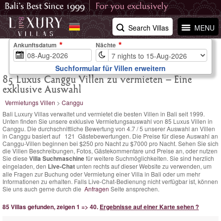
Search Villas
MENU
Ankunftsdatum
Nächte
Suchformular für Villen erweitern
85 Luxus Canggu Villen zu vermieten – Eine
exklusive Auswahl
Vermietungs Villen
>
Canggu
Bali Luxury Villas verwaltet und vermietet die besten Villen in Bali seit 1999.
Unten finden Sie unsere exklusive Vermietungsauswahl von 85 Luxus Villen in
Canggu. Die
durchschnittliche Bewertung von
4.7
/
5
unserer Auswahl an Villen
in Canggu basiert auf
121
Gästebewertungen.
Die Preise für diese Auswahl an
Canggu-Villen
beginnen bei $250 pro Nacht
zu $7000 pro Nacht. Sehen Sie sich
die Villen Beschreibungen, Fotos, Gästekommentare und Preise an, oder nutzen
Sie diese
Villa Suchmaschine
für weitere Suchmöglichkeiten. Sie sind herzlich
eingeladen, den
Live-Chat
unten rechts auf dieser Website zu verwenden, um
alle Fragen zur Buchung oder Vermietung einer Villa in Bali oder um mehr
Informationen zu erhalten. Falls Live-Chat-Bedienung nicht verfügbar ist, können
Sie uns auch gerne durch die
Anfragen
Seite ansprechen.
85 Villas gefunden, zeigen 1 => 40.
Ergebnisse auf einer Karte sehen ?