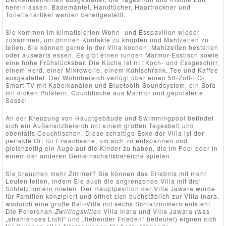
hereinlassen. Bademäntel, Handtücher, Haartrockner und
Toilettenartikel werden bereitgestellt.
Sie kommen im klimatisierten Wohn- und Esspavillon wieder
zusammen, um drinnen Kontakte zu knüpfen und Mahlzeiten zu
teilen. Sie können gerne in der Villa kochen, Mahlzeiten bestellen
oder auswärts essen. Es gibt einen runden Marmor-Esstisch sowie
eine hohe Frühstücksbar. Die Küche ist mit Koch- und Essgeschirr,
einem Herd, einer Mikrowelle, einem Kühlschrank, Tee und Kaffee
ausgestattet. Der Wohnbereich verfügt über einen 50-Zoll-LG-
Smart-TV mit Kabelkanälen und Bluetooth-Soundsystem, ein Sofa
mit dicken Polstern, Couchtische aus Marmor und gepolsterte
Sessel.
An der Kreuzung von Hauptgebäude und Swimmingpool befindet
sich ein Außensitzbereich mit einem großen Tagesbett und
ebenfalls Couchtischen. Diese schattige Ecke der Villa ist der
perfekte Ort für Erwachsene, um sich zu entspannen und
gleichzeitig ein Auge auf die Kinder zu haben, die im Pool oder in
einem der anderen Gemeinschaftsbereiche spielen.
Sie brauchen mehr Zimmer? Sie können das Erlebnis mit mehr
Leuten teilen, indem Sie auch die angrenzende Villa mit drei
Schlafzimmern mieten. Der Hauptpavillon der Villa Jawara wurde
für Familien konzipiert und öffnet sich buchstäblich zur Villa Inara,
wodurch eine große Bali-Villa mit sechs Schlafzimmern entsteht.
Die Pererenan-
Zwillingsvillen
Villa Inara und Villa Jawara (was
„strahlendes Licht“ und „liebender Frieden“ bedeutet) eignen sich