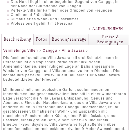
Das Hotel liegt in einer begehrten Gegend von Canggu, in
der Nähe der Surfstrände von Canggu
Perfekte Villa für Familien oder Gruppen von Freunden
Continental Frühstück
Klimatisiertes Wohn- und Esszimmer
Professionell geführt mit Personal
ALLE VILLEN SEHEN
Preise &
Beschreibung
Fotos
Buchungsanfrage
Bedingungen
Vermietungs Villen
>
Canggu
>
Villa Jawara
>
Die familienfreundliche Villa Jawara mit drei Schlafzimmern in
Pererenan ist ein tropisches Paradies mit luxuriösen
Annehmlichkeiten, einer ruhigen Lage an Balis angesagtem
Westufer von Canggu und Villapersonal zu Ihren Diensten. Dies
könnte Ihre perfekte Luxusvilla auf Bali sein! Der Name Jawara
bedeutet „Liebender Frieden“.
Mit ihrem sinnlichen tropischen Garten, coolen modernen
Innenräumen und geschmackvollem Inselstil in einer wunderbaren
Lage verspricht die Villa Jawara Entspannung, Genuss und
Abenteuer. Eines der Hauptmerkmale, das die Villa Jawara von
anderen Villen in Pererenan und Canggu unterscheidet, ist ihr
geschlossener, klimatisierter Wohn- und Esspavillon mit
raumhohen Fenstern, einer Küche, einer Frühstücksbar, einem
Esstisch, einem großen Sofa, einem Smart-TV und einem
Bluetooth-Soundsystem. Villa Jawara verfügt außerdem über
einen fantastischen rechteckigen privaten 9-Meter-Swimmingpool,