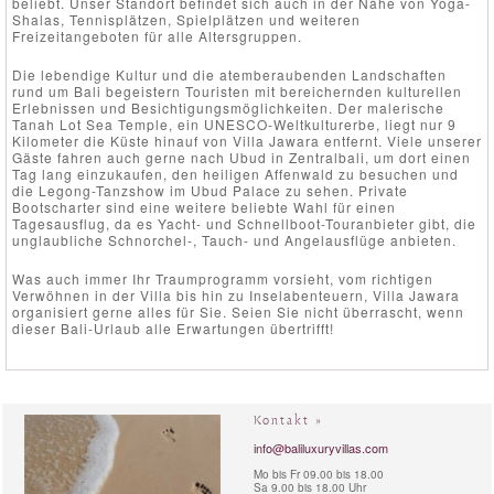
beliebt. Unser Standort befindet sich auch in der Nähe von Yoga-
Shalas, Tennisplätzen, Spielplätzen und weiteren
Freizeitangeboten für alle Altersgruppen.
Die lebendige Kultur und die atemberaubenden Landschaften
rund um Bali begeistern Touristen mit bereichernden kulturellen
Erlebnissen und Besichtigungsmöglichkeiten. Der malerische
Tanah Lot Sea Temple, ein UNESCO-Weltkulturerbe, liegt nur 9
Kilometer die Küste hinauf von Villa Jawara entfernt. Viele unserer
Gäste fahren auch gerne nach Ubud in Zentralbali, um dort einen
Tag lang einzukaufen, den heiligen Affenwald zu besuchen und
die Legong-Tanzshow im Ubud Palace zu sehen. Private
Bootscharter sind eine weitere beliebte Wahl für einen
Tagesausflug, da es Yacht- und Schnellboot-Touranbieter gibt, die
unglaubliche Schnorchel-, Tauch- und Angelausflüge anbieten.
Was auch immer Ihr Traumprogramm vorsieht, vom richtigen
Verwöhnen in der Villa bis hin zu Inselabenteuern, Villa Jawara
organisiert gerne alles für Sie. Seien Sie nicht überrascht, wenn
dieser Bali-Urlaub alle Erwartungen übertrifft!
Kontakt »
info@baliluxuryvillas.com
Mo bis Fr 09.00 bis 18.00
Sa 9.00 bis 18.00 Uhr