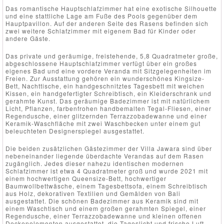
Das romantische Hauptschlafzimmer hat eine exotische Silhouette
und eine stattliche Lage am Fuße des Pools gegenüber dem
Hauptpavillon. Auf der anderen Seite des Rasens befinden sich
zwei weitere Schlafzimmer mit eigenem Bad für Kinder oder
andere Gäste.
Das private und geräumige, freistehende, 5,8 Quadratmeter große,
abgeschlossene Hauptschlafzimmer verfügt über ein großes
eigenes Bad und eine vordere Veranda mit Sitzgelegenheiten im
Freien. Zur Ausstattung gehören ein wunderschönes Kingsize-
Bett, Nachttische, ein handgeschnitztes Tagesbett mit weichen
Kissen, ein handgefertigter Schreibtisch, ein Kleiderschrank und
gerahmte Kunst. Das geräumige Badezimmer ist mit natürlichem
Licht, Pflanzen, farbenfrohen handbemalten Tegal-Fliesen, einer
Regendusche, einer glitzernden Terrazzobadewanne und einer
Keramik-Waschfläche mit zwei Waschbecken unter einem gut
beleuchteten Designerspiegel ausgestattet.
Die beiden zusätzlichen Gästezimmer der Villa Jawara sind über
nebeneinander liegende überdachte Verandas auf dem Rasen
zugänglich. Jedes dieser nahezu identischen modernen
Schlafzimmer ist etwa 4 Quadratmeter groß und wurde 2021 mit
einem hochwertigen Queensize-Bett, hochwertiger
Baumwollbettwäsche, einem Tagesbettsofa, einem Schreibtisch
aus Holz, dekorativen Textilien und Gemälden von Bali
ausgestattet. Die schönen Badezimmer aus Keramik sind mit
einem Waschtisch und einem großen gerahmten Spiegel, einer
Regendusche, einer Terrazzobadewanne und kleinen offenen
Deckenelementen ausgestattet, die Tageslicht und frische Luft