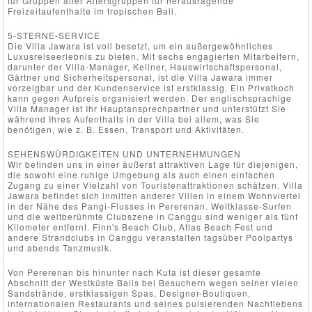
für Gruppen aller Altersgruppen für herausragende
Freizeitaufenthalte im tropischen Bali.
5-STERNE-SERVICE
Die Villa Jawara ist voll besetzt, um ein außergewöhnliches
Luxusreiseerlebnis zu bieten. Mit sechs engagierten Mitarbeitern,
darunter der Villa-Manager, Kellner, Hauswirtschaftspersonal,
Gärtner und Sicherheitspersonal, ist die Villa Jawara immer
vorzeigbar und der Kundenservice ist erstklassig. Ein Privatkoch
kann gegen Aufpreis organisiert werden. Der englischsprachige
Villa Manager ist Ihr Hauptansprechpartner und unterstützt Sie
während Ihres Aufenthalts in der Villa bei allem, was Sie
benötigen, wie z. B. Essen, Transport und Aktivitäten.
SEHENSWÜRDIGKEITEN UND UNTERNEHMUNGEN
Wir befinden uns in einer äußerst attraktiven Lage für diejenigen,
die sowohl eine ruhige Umgebung als auch einen einfachen
Zugang zu einer Vielzahl von Touristenattraktionen schätzen. Villa
Jawara befindet sich inmitten anderer Villen in einem Wohnviertel
in der Nähe des Pangi-Flusses in Pererenan. Weltklasse-Surfen
und die weltberühmte Clubszene in Canggu sind weniger als fünf
Kilometer entfernt. Finn's Beach Club, Atlas Beach Fest und
andere Strandclubs in Canggu veranstalten tagsüber Poolpartys
und abends Tanzmusik.
Von Pererenan bis hinunter nach Kuta ist dieser gesamte
Abschnitt der Westküste Balis bei Besuchern wegen seiner vielen
Sandstrände, erstklassigen Spas, Designer-Boutiquen,
internationalen Restaurants und seines pulsierenden Nachtlebens