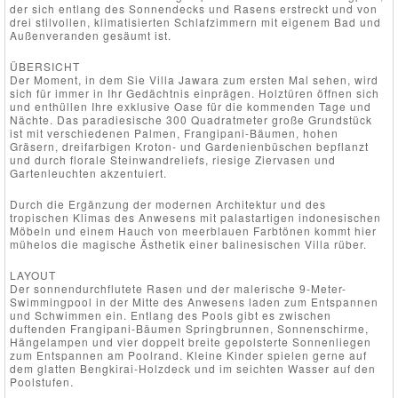
der sich entlang des Sonnendecks und Rasens erstreckt und von
drei stilvollen, klimatisierten Schlafzimmern mit eigenem Bad und
Außenveranden gesäumt ist.
ÜBERSICHT
Der Moment, in dem Sie Villa Jawara zum ersten Mal sehen, wird
sich für immer in Ihr Gedächtnis einprägen. Holztüren öffnen sich
und enthüllen Ihre exklusive Oase für die kommenden Tage und
Nächte. Das paradiesische 300 Quadratmeter große Grundstück
ist mit verschiedenen Palmen, Frangipani-Bäumen, hohen
Gräsern, dreifarbigen Kroton- und Gardenienbüschen bepflanzt
und durch florale Steinwandreliefs, riesige Ziervasen und
Gartenleuchten akzentuiert.
Durch die Ergänzung der modernen Architektur und des
tropischen Klimas des Anwesens mit palastartigen indonesischen
Möbeln und einem Hauch von meerblauen Farbtönen kommt hier
mühelos die magische Ästhetik einer balinesischen Villa rüber.
LAYOUT
Der sonnendurchflutete Rasen und der malerische 9-Meter-
Swimmingpool in der Mitte des Anwesens laden zum Entspannen
und Schwimmen ein. Entlang des Pools gibt es zwischen
duftenden Frangipani-Bäumen Springbrunnen, Sonnenschirme,
Hängelampen und vier doppelt breite gepolsterte Sonnenliegen
zum Entspannen am Poolrand. Kleine Kinder spielen gerne auf
dem glatten Bengkirai-Holzdeck und im seichten Wasser auf den
Poolstufen.