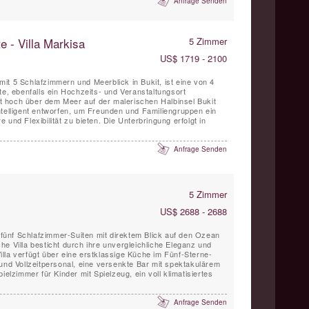
Anfrage Senden
e - Villa Markisa
5 Zimmer
US$ 1719 - 2100
a mit 5 Schlafzimmern und Meerblick in Bukit, ist eine von 4
te, ebenfalls ein Hochzeits- und Veranstaltungsort
egt hoch über dem Meer auf der malerischen Halbinsel Bukit
und Flexibilität zu bieten. Die Unterbringung erfolgt in
Anfrage Senden
5 Zimmer
US$ 2688 - 2688
t fünf Schlafzimmer-Suiten mit direktem Blick auf den Ozean
e Villa besticht durch ihre unvergleichliche Eleganz und
lla verfügt über eine erstklassige Küche im Fünf-Sterne-
 und Vollzeitpersonal, eine versenkte Bar mit spektakulärem
ielzimmer für Kinder mit Spielzeug, ein voll klimatisiertes
Anfrage Senden