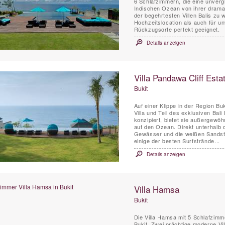
6 Schlafzimmern, die eine unver
Indischen Ozean von ihrer dramat
der begehrtesten Villen Balis zu 
Hochzeitslocation als auch für u
Rückzugsorte perfekt geeignet.
Details anzeigen
Villa Pandawa Cliff Estat
Bukit
Auf einer Klippe in der Region Buk
Villa und Teil des exklusiven Bali 
konzipiert, bietet sie außergew
auf den Ozean. Direkt unterhalb d
Gewässer und die weißen Sands
einige der besten Surfstrände...
Details anzeigen
Villa Hamsa
Bukit
Die Villa Hamsa mit 5 Schlafzimme
Bukit. Zwei prächtige moderne Vil