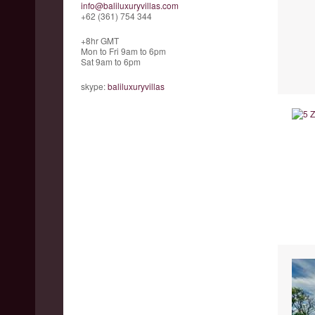
info@baliluxuryvillas.com
+62 (361) 754 344
+8hr GMT
Mon to Fri 9am to 6pm
Sat 9am to 6pm
skype:
baliluxuryvillas