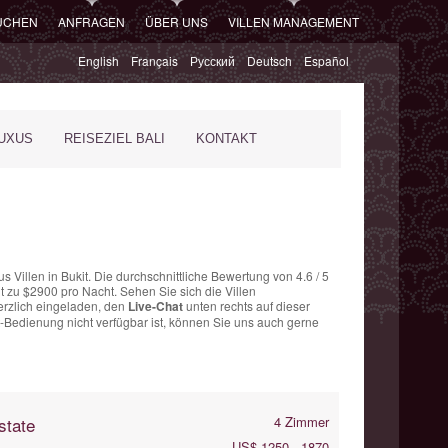
SUCHEN
ANFRAGEN
ÜBER UNS
VILLEN MANAGEMENT
English
Français
Русский
Deutsch
Español
XUS
REISEZIEL BALI
KONTAKT
s Villen in Bukit. Die
durchschnittliche Bewertung von
4.6
/
5
t
zu $2900 pro Nacht. Sehen Sie sich die Villen
erzlich eingeladen, den
Live-Chat
unten rechts auf dieser
t-Bedienung nicht verfügbar ist, können Sie uns auch gerne
state
4 Zimmer
US$ 1250 - 1870