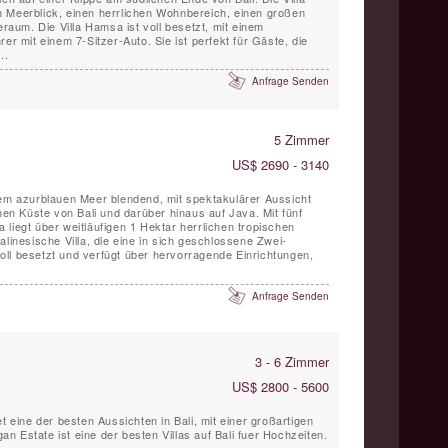
 Meerblick, einen herrlichen Wohnbereich, einen großen
um. Die Villa Hamsa ist voll besetzt, mit einem
er mit einem 7-Sitzer-Auto. Sie ist perfekt für Gäste, die
..
Anfrage Senden
5 Zimmer
US$ 2690 - 3140
dem azurblauen Meer blendend, mit spektakulärer Aussicht
chen Küste von Bali und darüber hinaus auf Java. Mit fünf
liegt über weitläufigen 1 Hektar herrlichen tropischen
alinesische Villa, die eine in sich geschlossene Zwei-
ll besetzt und verfügt über hervorragende Einrichtungen,
Anfrage Senden
3 - 6 Zimmer
US$ 2800 - 5600
t eine der besten Aussichten in Bali, mit einer großartigen
 Estate ist eine der besten Villas auf Bali fuer Hochzeiten.