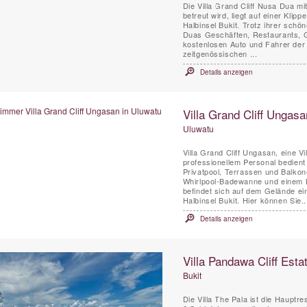
Die Villa Grand Cliff Nusa Dua m
betreut wird, liegt auf einer Klip
Halbinsel Bukit. Trotz ihrer sch
Duas Geschäften, Restaurants, Go
kostenlosen Auto und Fahrer der Vi
zeitgenössischen ...
Details anzeigen
Villa Grand Cliff Ungasa
Uluwatu
Villa Grand Cliff Ungasan, eine Vi
professionellem Personal bedient
Privatpool, Terrassen und Balkon
Whirlpool-Badewanne und einem En
befindet sich auf dem Gelände ei
Halbinsel Bukit. Hier können Sie..
Details anzeigen
Villa Pandawa Cliff Estat
Bukit
Die Villa The Pala ist die Hauptre