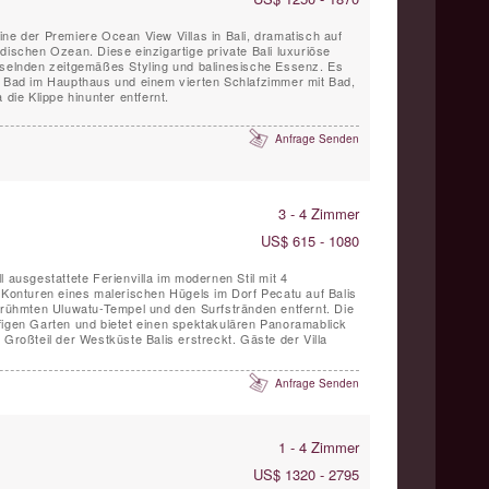
t eine der Premiere Ocean View Villas in Bali, dramatisch auf
dischen Ozean. Diese einzigartige private Bali luxuriöse
sselnden zeitgemäßes Styling und balinesische Essenz. Es
t Bad im Haupthaus und einem vierten Schlafzimmer mit Bad,
 die Klippe hinunter entfernt.
Anfrage Senden
3 - 4 Zimmer
US$ 615 - 1080
voll ausgestattete Ferienvilla im modernen Stil mit 4
e Konturen eines malerischen Hügels im Dorf Pecatu auf Balis
berühmten Uluwatu-Tempel und den Surfstränden entfernt. Die
läufigen Garten und bietet einen spektakulären Panoramablick
 Großteil der Westküste Balis erstreckt. Gäste der Villa
Anfrage Senden
1 - 4 Zimmer
US$ 1320 - 2795