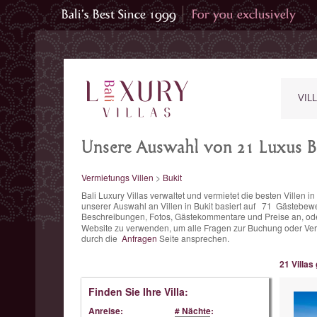
VIL
Unsere Auswahl von 21 Luxus Bu
Vermietungs Villen
>
Bukit
Bali Luxury Villas verwaltet und vermietet die besten Villen 
unserer Auswahl an Villen in Bukit basiert auf
71
Gästebewe
Beschreibungen, Fotos, Gästekommentare und Preise an, od
Website zu verwenden, um alle Fragen zur Buchung oder Vermi
durch die
Anfragen
Seite ansprechen.
21 Villas
Finden Sie Ihre Villa:
Anreise:
# Nächte: