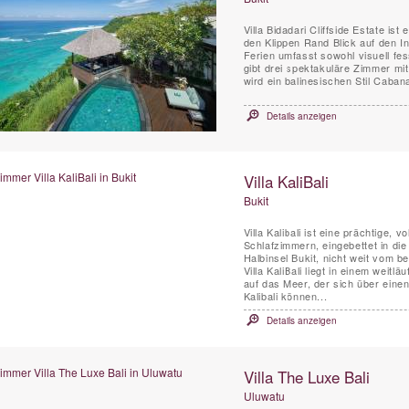
Villa Bidadari Cliffside Estate is
den Klippen Rand Blick auf den In
Ferien umfasst sowohl visuell fe
gibt drei spektakuläre Zimmer mi
wird ein balinesischen Stil Cabana
Details anzeigen
Villa KaliBali
Bukit
Villa Kalibali ist eine prächtige, 
Schlafzimmern, eingebettet in di
Halbinsel Bukit, nicht weit vom 
Villa KaliBali liegt in einem weit
auf das Meer, der sich über einen
Kalibali können...
Details anzeigen
Villa The Luxe Bali
Uluwatu