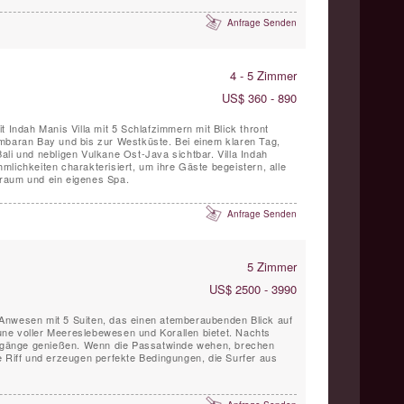
Anfrage Senden
4 - 5 Zimmer
US$ 360 - 890
t Indah Manis Villa mit 5 Schlafzimmern mit Blick thront
mbaran Bay und bis zur Westküste. Bei einem klaren Tag,
li und nebligen Vulkane Ost-Java sichtbar. Villa Indah
lichkeiten charakterisiert, um ihre Gäste begeistern, alle
raum und ein eigenes Spa.
Anfrage Senden
5 Zimmer
US$ 2500 - 3990
in Anwesen mit 5 Suiten, das einen atemberaubenden Blick auf
ne voller Meereslebewesen und Korallen bietet. Nachts
gänge genießen. Wenn die Passatwinde wehen, brechen
e Riff und erzeugen perfekte Bedingungen, die Surfer aus