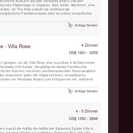
gleichliche Aussicht auf den Pandawa Beach und den
ischen Klippenlage in Ungasan, Bali, bietet. Bestimmt, eine
werden, ist The Pala sowohl als erstklassige
nvergessliche Familienurlaube oder luxuriöse romantische
Anfrage Senden
e - Villa Rose
4 Zimmer
US$ 1921 - 2359
it gelegen, ist die Villa Rose eine luxuriöse 4-Schlafzimmer-
Pandawa Cliff Estate. Sorgfältig als ideale Familienvilla
öhnlichen Komfort und einen atemberaubenden Panoramablick
es Anwesens laden die riffgeschützten, kristallklaren
trände von Pandawa Beach zum Entspannen ein, während
Anfrage Senden
4 - 5 Zimmer
US$ 1350 - 2848
rn macht die Hälfte die Hälfte der Sohamsa Estate Villa in
len auf einer Klippe am südlichen Ende von Bali. Die Villa