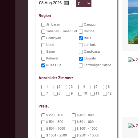
Region
Jimbaran
Canggu
Tabanan - Tanah Lot
Sumba
Seminyak
Bukit
Ubud
Lombok
Sanur
Candidasa
Ketewel
Uluwatu
Nusa Dua
Lembongan Island
Anzahl der Zimmer:
1
2
3
4
5
6
7
8
9
10
11
12
Preis:
$ 200 - 400
$ 401 - 500
$ 501 - 600
$ 601 - 800
$ 801 - 1000
$ 1001 - 1500
$ 1501 - 2500
$ 2501 - 10000