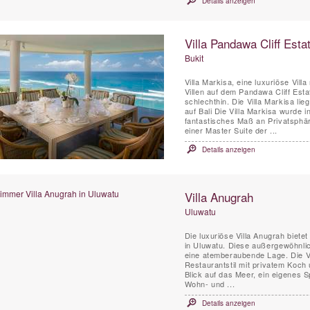
Details anzeigen
Villa Pandawa Cliff Estat
Bukit
Villa Markisa, eine luxuriöse Vill
Villen auf dem Pandawa Cliff Esta
schlechthin. Die Villa Markisa li
auf Bali Die Villa Markisa wurde intelligent entworfen, um Freunden und Familiengruppen ein
fantastisches Maß an Privatsphäre 
einer Master Suite der ...
Details anzeigen
Villa Anugrah
Uluwatu
Die luxuriöse Villa Anugrah biete
in Uluwatu. Diese außergewöhnlich
eine atemberaubende Lage. Die Vi
Restaurantstil mit privatem Koch
Blick auf das Meer, ein eigenes Sp
Wohn- und ...
Details anzeigen