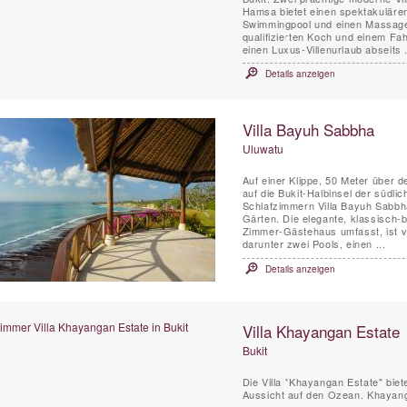
Hamsa bietet einen spektakulären
Swimmingpool und einen Massagera
qualifizierten Koch und einem Fahr
einen Luxus-Villenurlaub abseits .
Details anzeigen
Villa Bayuh Sabbha
Uluwatu
Auf einer Klippe, 50 Meter über 
auf die Bukit-Halbinsel der südli
Schlafzimmern Villa Bayuh Sabbha 
Gärten. Die elegante, klassisch-b
Zimmer-Gästehaus umfasst, ist vo
darunter zwei Pools, einen ...
Details anzeigen
Villa Khayangan Estate
Bukit
Die Villa "Khayangan Estate" biete
Aussicht auf den Ozean. Khayangan