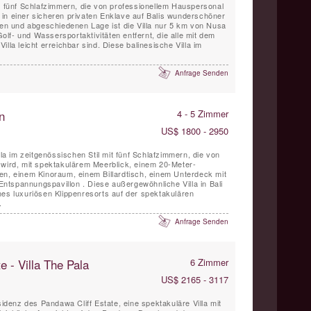
it fünf Schlafzimmern, die von professionellem Hauspersonal
pe in einer sicheren privaten Enklave auf Balis wunderschöner
önen und abgeschiedenen Lage ist die Villa nur 5 km von Nusa
lf- und Wassersportaktivitäten entfernt, die alle mit dem
lla leicht erreichbar sind. Diese balinesische Villa im
Anfrage Senden
n
4 - 5 Zimmer
US$ 1800 - 2950
lla im zeitgenössischen Stil mit fünf Schlafzimmern, die von
 wird, mit spektakulärem Meerblick, einem 20-Meter-
en, einem Kinoraum, einem Billardtisch, einem Unterdeck mit
tspannungspavillon . Diese außergewöhnliche Villa in Bali
nes luxuriösen Klippenresorts auf der spektakulären
.
Anfrage Senden
e - Villa The Pala
6 Zimmer
US$ 2165 - 3117
sidenz des Pandawa Cliff Estate, eine spektakuläre Villa mit