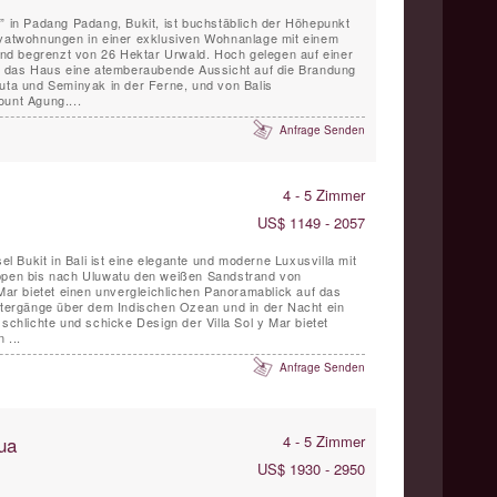
i” in Padang Padang, Bukit, ist buchstäblich der Höhepunkt
ivatwohnungen in einer exklusiven Wohnanlage mit einem
d begrenzt von 26 Hektar Urwald. Hoch gelegen auf einer
et das Haus eine atemberaubende Aussicht auf die Brandung
Kuta und Seminyak in der Ferne, und von Balis
ount Agung....
Anfrage Senden
4 - 5 Zimmer
US$ 1149 - 2057
sel Bukit in Bali ist eine elegante und moderne Luxusvilla mit
ippen bis nach Uluwatu den weißen Sandstrand von
 Mar bietet einen unvergleichlichen Panoramablick auf das
ergänge über dem Indischen Ozean und in der Nacht ein
 ...
Anfrage Senden
ua
4 - 5 Zimmer
US$ 1930 - 2950