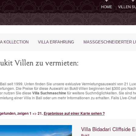
HOME
VILLEN 
LA KOLLECTION
VILLA ERFAHRUNG
MASSGESCHNEIDERTER LU
kit Villen zu vermieten:
in Bali seit 1999. Unten finden Sie unsere exklusive Vermietungsauswahl von 21 Luxu
rtungen.
Die Preise für diese Auswahl an Bukit-Villen
beginnen bei $300 pro Nach
er nutzen Sie diese
Villa Suchmaschine
für weitere Suchmöglichkeiten. Sie sind h
etung einer Villa in Bali oder um mehr Informationen zu erhalten. Falls Live-Cha
 gefunden, zeigen 1 => 21.
Ergebnisse auf einer Karte sehen ?
Villa Bidadari Cliffside E
Bukit