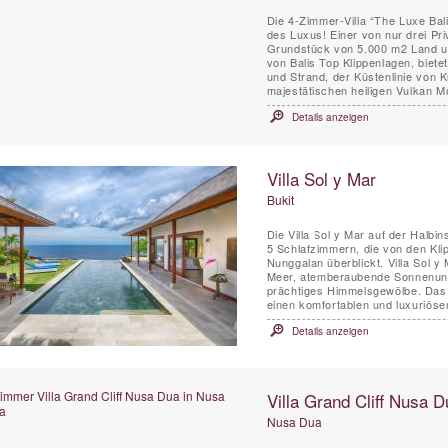
Die 4-Zimmer-Villa “The Luxe Bal
des Luxus! Einer von nur drei Pr
Grundstück von 5.000 m2 Land un
von Balis Top Klippenlagen, biet
und Strand, der Küstenlinie von 
majestätischen heiligen Vulkan M
Details anzeigen
Villa Sol y Mar
Bukit
Die Villa Sol y Mar auf der Halbin
5 Schlafzimmern, die von den Kl
Nunggalan überblickt. Villa Sol y
Meer, atemberaubende Sonnenunt
prächtiges Himmelsgewölbe. Das schlichte und schicke Design der Villa Sol y Mar bietet
einen komfortablen und luxuriösen
Details anzeigen
Villa Grand Cliff Nusa D
Nusa Dua