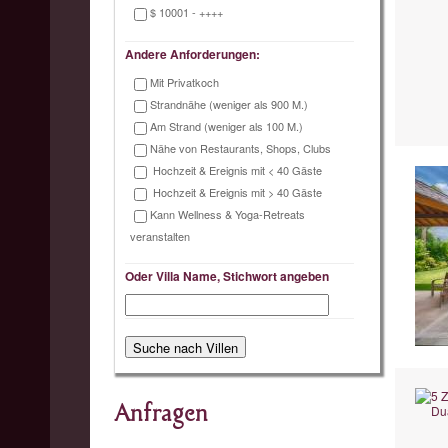
$ 10001 - ++++
Andere Anforderungen:
Mit Privatkoch
Strandnähe (weniger als 900 M.)
Am Strand (weniger als 100 M.)
Nähe von Restaurants, Shops, Clubs
Hochzeit & Ereignis mit < 40 Gäste
Hochzeit & Ereignis mit > 40 Gäste
Kann Wellness & Yoga-Retreats
veranstalten
Oder Villa Name, Stichwort angeben
Anfragen