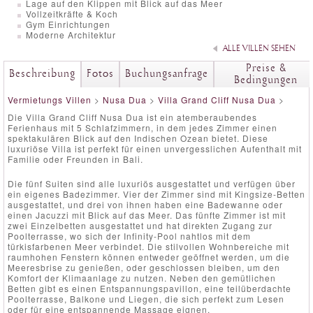
Lage auf den Klippen mit Blick auf das Meer
Vollzeitkräfte & Koch
Gym Einrichtungen
Moderne Architektur
ALLE VILLEN SEHEN
Preise &
Beschreibung
Fotos
Buchungsanfrage
Bedingungen
Vermietungs Villen
>
Nusa Dua
>
Villa Grand Cliff Nusa Dua
>
Die Villa Grand Cliff Nusa Dua ist ein atemberaubendes
Ferienhaus mit 5 Schlafzimmern, in dem jedes Zimmer einen
spektakulären Blick auf den Indischen Ozean bietet. Diese
luxuriöse Villa ist perfekt für einen unvergesslichen Aufenthalt mit
Familie oder Freunden in Bali.
Die fünf Suiten sind alle luxuriös ausgestattet und verfügen über
ein eigenes Badezimmer. Vier der Zimmer sind mit Kingsize-Betten
ausgestattet, und drei von ihnen haben eine Badewanne oder
einen Jacuzzi mit Blick auf das Meer. Das fünfte Zimmer ist mit
zwei Einzelbetten ausgestattet und hat direkten Zugang zur
Poolterrasse, wo sich der Infinity-Pool nahtlos mit dem
türkisfarbenen Meer verbindet. Die stilvollen Wohnbereiche mit
raumhohen Fenstern können entweder geöffnet werden, um die
Meeresbrise zu genießen, oder geschlossen bleiben, um den
Komfort der Klimaanlage zu nutzen. Neben den gemütlichen
Betten gibt es einen Entspannungspavillon, eine teilüberdachte
Poolterrasse, Balkone und Liegen, die sich perfekt zum Lesen
oder für eine entspannende Massage eignen.