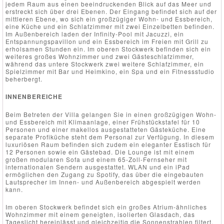
jedem Raum aus einen beeindruckenden Blick auf das Meer und
erstreckt sich über drei Ebenen. Der Eingang befindet sich auf der
mittleren Ebene, wo sich ein großzügiger Wohn- und Essbereich,
eine Küche und ein Schlafzimmer mit zwei Einzelbetten befinden.
Im Außenbereich laden der Infinity-Pool mit Jacuzzi, ein
Entspannungspavillon und ein Essbereich im Freien mit Grill zu
erholsamen Stunden ein. Im oberen Stockwerk befinden sich ein
weiteres großes Wohnzimmer und zwei Gästeschlafzimmer,
während das untere Stockwerk zwei weitere Schlafzimmer, ein
Spielzimmer mit Bar und Heimkino, ein Spa und ein Fitnessstudio
beherbergt.
INNENBEREICHE
Beim Betreten der Villa gelangen Sie in einen großzügigen Wohn-
und Essbereich mit Klimaanlage, einer Frühstückstafel für 10
Personen und einer makellos ausgestatteten Gästeküche. Eine
separate Profiküche steht dem Personal zur Verfügung. In diesem
luxuriösen Raum befinden sich zudem ein eleganter Esstisch für
12 Personen sowie ein Gästebad. Die Lounge ist mit einem
großen modularen Sofa und einem 65-Zoll-Fernseher mit
internationalen Sendern ausgestattet. WLAN und ein iPad
ermöglichen den Zugang zu Spotify, das über die eingebauten
Lautsprecher im Innen- und Außenbereich abgespielt werden
kann.
Im oberen Stockwerk befindet sich ein großes Atrium-ähnliches
Wohnzimmer mit einem geneigten, isolierten Glasdach, das
Tageslicht hereinlässt und gleichzeitig die Sonnenstrahlen filtert.