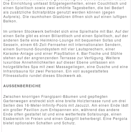
Die Einrichtung umfasst Sitzgelegenheiten, einen Couchtisch und
einen Spieltisch sowie zwei erhöhte Tagesbetten, die bei Bedarf
als zusätzliche Schlafplätze genutzt werden können (gegen
Aufpreis). Die raumhohen Glastüren öffnen sich auf einen luftigen
Balkon.
Im unteren Stockwerk befindet sich eine Spielhalle mit Bar. Auf der
einen Seite gibt es einen Billardtisch und einen Spieltisch, auf der
anderen Seite eine Heimkino-Lounge mit bequemen Sofas und
Sesseln, einem 65-Zoll-Fernseher mit internationalen Sendern,
einem Surround-Soundsystem mit vier Lautsprechern, einer
Karaoke-Anlage und einer PlayStation 4. Bar-Tische und Stühle
stehen auf der angrenzenden Terrasse zur Verfügung. Weitere
luxuriöse Annehmlichkeiten auf dieser Ebene umfassen ein
holzgetäfeltes Spa mit zwei Massageliegen, eine Dusche und eine
Infrarotsauna für zwei Personen. Ein voll ausgestattetes
Fitnessstudio rundet dieses Stockwerk ab.
AUSSENBEREICHE
Zwischen knorrigen Frangipani-Bäumen und gepflegten
Gartenwegen erstreckt sich eine breite Holzterrasse rund um drei
Seiten des 16-Meter-Infinity-Pools mit Jacuzzi. Am einen Ende lädt
ein großer Pavillon zum Entspannen ein, während das andere
Ende offen gestaltet ist und eine wetterfeste Sofalounge, einen
Essbereich im Freien und einen Gasgrill beherbergt. Eine Pergola
bietet optionalen Schatten und Schutz.