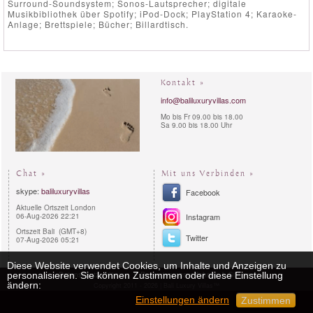
Surround-Soundsystem; Sonos-Lautsprecher; digitale
Musikbibliothek über Spotify; iPod-Dock; PlayStation 4; Karaoke-
Anlage; Brettspiele; Bücher; Billardtisch.
Kontakt »
info@baliluxuryvillas.com
Mo bis Fr 09.00 bis 18.00
Sa 9.00 bis 18.00 Uhr
Chat »
Mit uns Verbinden »
skype:
baliluxuryvillas
Facebook
Aktuelle Ortszeit London
06-Aug-2026 22:21
Instagram
Ortszeit Bali (GMT+8)
Twitter
07-Aug-2026 05:21
Diese Website verwendet Cookies, um Inhalte und Anzeigen zu
Datenschutzerklärung
Reservierungsverfahren
Sitemap
personalisieren. Sie können Zustimmen oder diese Einstellung
ändern:
Copyright 2011 - 2026 | Bali Luxury Villas™
Einstellungen ändern
Zustimmen