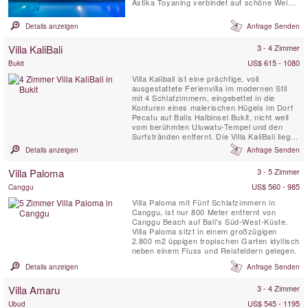
Astika Toyaning verbindet auf schöne Weise
traditionelle balinesische Architektur mit
modernem Design und bietet den perfekten
Details anzeigen
Anfrage Senden
Rückzugsort für große Familien oder eine
Gruppe von Freunden und ist nur 5
Villa KaliBali
3 - 4 Zimmer
Autominuten von Balis beliebtem Echo ...
US$ 615 - 1080
Bukit
Villa Kalibali ist eine prächtige, voll
ausgestattete Ferienvilla im modernen Stil
mit 4 Schlafzimmern, eingebettet in die
Konturen eines malerischen Hügels im Dorf
Pecatu auf Balis Halbinsel Bukit, nicht weit
vom berühmten Uluwatu-Tempel und den
Surfstränden entfernt. Die Villa KaliBali liegt
in einem weitläufigen Garten und bietet einen
Details anzeigen
Anfrage Senden
spektakulären Panoramablick auf das Meer,
der sich über einen Großteil der Westküste
Villa Paloma
3 - 5 Zimmer
Balis erstreckt. Gäste der Villa Kalibali
können...
US$ 560 - 985
Canggu
Villa Paloma mit Fünf Schlafzimmern in
Canggu, ist nur 800 Meter entfernt von
Canggu Beach auf Bali's Süd-West-Küste.
Villa Paloma sitzt in einem großzügigen
2.800 m2 üppigen tropischen Garten idyllisch
neben einem Fluss und Reisfeldern gelegen.
Details anzeigen
Anfrage Senden
Villa Amaru
3 - 4 Zimmer
US$ 545 - 1195
Ubud