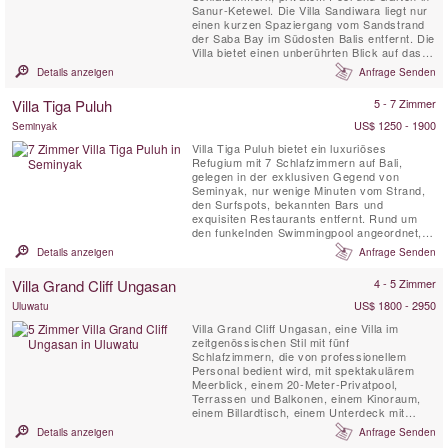
Sanur-Ketewel. Die Villa Sandiwara liegt nur
einen kurzen Spaziergang vom Sandstrand
der Saba Bay im Südosten Balis entfernt. Die
Villa bietet einen unberührten Blick auf das
nahe Meer und den Vulkan. Die Villa
Details anzeigen
Anfrage Senden
Casabama III Sandiwara befindet sich auf
dem Gelände der Casabama Villas und
Villa Tiga Puluh
5 - 7 Zimmer
besteht aus drei unabhängigen Luxusvillen
mit hauseigenen voll ...
US$ 1250 - 1900
Seminyak
Villa Tiga Puluh bietet ein luxuriöses
Refugium mit 7 Schlafzimmern auf Bali,
gelegen in der exklusiven Gegend von
Seminyak, nur wenige Minuten vom Strand,
den Surfspots, bekannten Bars und
exquisiten Restaurants entfernt. Rund um
den funkelnden Swimmingpool angeordnet,
nimmt jedes Schlafzimmer die Form eines
Details anzeigen
Anfrage Senden
privaten Bungalows an und bietet so die
perfekte Balance zwischen gemeinsamen
Villa Grand Cliff Ungasan
4 - 5 Zimmer
Momenten und persönlicher Privatsphäre.
Genießen Sie ein köstliches Abendessen,
US$ 1800 - 2950
Uluwatu
zubereitet ...
Villa Grand Cliff Ungasan, eine Villa im
zeitgenössischen Stil mit fünf
Schlafzimmern, die von professionellem
Personal bedient wird, mit spektakulärem
Meerblick, einem 20-Meter-Privatpool,
Terrassen und Balkonen, einem Kinoraum,
einem Billardtisch, einem Unterdeck mit
Whirlpool-Badewanne und einem
Details anzeigen
Anfrage Senden
Entspannungspavillon . Diese