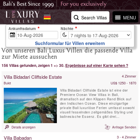
Search Villas
MENU
Ankunftsdatum
Nächte
Suchformular für Villen erweitern
Von unseren Bali Luxus Villen die passende Villa
zur Miete aussuchen
156 Villas gefunden, zeigen 1 => 30.
Ergebnisse auf einer Karte sehen ?
Villa Bidadari Cliffside Estate
4 Zimmer
US$ 1250 - 1870
Bukit
Villa Bidadari Cliffside Estate ist eine der
Premiere Ocean View Villas in Bali,
dramatisch auf den Klippen Rand Blick auf
den Indischen Ozean. Diese einzigartige
private Bali luxuriöse Ferien umfasst sowohl
visuell fesselnden zeitgemäßes Styling und
balinesische Essenz. Es gibt drei
spektakuläre Zimmer mit Bad im Haupthaus
und einem vierten Schlafzimmer mit Bad,
Details anzeigen
Anfrage Senden
wird ein balinesischen Stil Cabana die Klippe
hinunter entfernt.
Villa Babadan
3 - 4 Zimmer