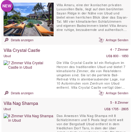
Villa Amaru, eine der ikonischen privaten
NEW
Luxusvillen Balis, liegt auf dem berühmten
Sayan Ridge in der Nähe von Ubud und
bietet einen herrlichen Blick über das Sayan-
Tal. Mit vier klimatisierten Schlafzimmern
und eigenen Badezimmern bietet Villa Amaru
eine ruhige, bezaubernde und authentische
Umgebung für Ihren Urlaub. Die Villa bietet
einen atemberaubenden Panoramablick auf
Details anzeigen
Anfrage Senden
Balis Vulkankette und terrassierte
Reisfelder. Darüber hinaus verfügt sie über
Villa Crystal Castle
4 - 7 Zimmer
einen privaten ...
US$ 800 - 1850
Ubud
Die Villa Crystal Castle ist ein Refugium im
Herzen des traditionellen Ubud und bietet 7
klimatisierte Zimmer, die von Reisfeldern
umgeben sind. Sie ist die perfekte Bali-
Retreat-Villa in atemberaubender Lage, nur
10 Autominuten vom Zentrum von Ubud
entfernt. Villa Crystal Castle verfügt über
einen in Resortgröße 18 x 5 m großen Pool,
Details anzeigen
Anfrage Senden
eine große Yoga Shala und einen Pavillon für
Wellnessanwendungen, die sich alle im
Villa Nag Shampa
5 - 8 Zimmer
großzügigen, 4600 m² tropischen Garten
befinden.
US$ 1705 - 2805
Ubud
Das Anwesen Villa Nag Shampa mit 8
Schlafzimmern und 5 Pools liegt nicht weit
von der Bergstadt Ubud entfernt in dem
friedlichen Dorf Taro, in dem der über
Jahrhunderte gewachsene uralte Rhythmus