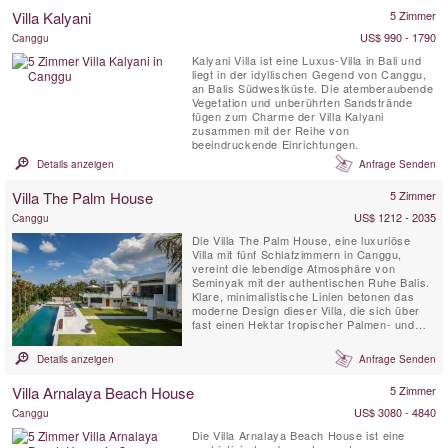
außergewöhnliche Villa in Bali befindet sich
Villa Kalyani
5 Zimmer
auf dem Gelände eines luxuriösen
Klippenresorts auf der spektakulären
US$ 990 - 1790
Canggu
Halbinsel Bukit. Hier können Sie...
Kalyani Villa ist eine Luxus-Villa in Bali und
liegt in der idyllischen Gegend von Canggu,
an Balis Südwestküste. Die atemberaubende
Vegetation und unberührten Sandstrände
fügen zum Charme der Villa Kalyani
zusammen mit der Reihe von
beeindruckende Einrichtungen.
Details anzeigen
Anfrage Senden
Villa The Palm House
5 Zimmer
US$ 1212 - 2035
Canggu
Die Villa The Palm House, eine luxuriöse
Villa mit fünf Schlafzimmern in Canggu,
vereint die lebendige Atmosphäre von
Seminyak mit der authentischen Ruhe Balis.
Klare, minimalistische Linien betonen das
moderne Design dieser Villa, die sich über
fast einen Hektar tropischer Palmen- und
Gartenlandschaften erstreckt und einen
atemberaubenden Blick auf die terrassierten
Details anzeigen
Anfrage Senden
Reisfelder bietet. Jedes Detail wurde
sorgfältig durchdacht – die maßgefertigten
Villa Arnalaya Beach House
5 Zimmer
Möbel bieten höchsten ...
US$ 3080 - 4840
Canggu
Die Villa Arnalaya Beach House ist eine