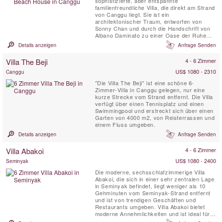
sophistizierte, aber entspannte
familienfreundliche Villa, die direkt am Strand
von Canggu liegt. Sie ist ein
architektonischer Traum, entworfen von
Sonny Chan und durch die Handschrift von
Albano Daminato zu einer Oase der Ruhe
gemacht. Ein großes Team engagierter
Details anzeigen
Anfrage Senden
Mitarbeiter sorgt dafür, dass jeder Wunsch
der Gäste mit Anmut erfüllt wird. Die Villa
Villa The Beji
4 - 6 Zimmer
verfügt über fünf Doppelzimmer sowie ein
Fitnessstudio, das sich bei Bedarf in ein ...
US$ 1080 - 2310
Canggu
"Die Villa The Beji" ist eine schöne 6-
Zimmer-Villa in Canggu gelegen, nur eine
kurze Strecke vom Strand entfernt. Die Villa
verfügt über einen Tennisplatz und einen
Swimmingpool und erstreckt sich über einen
Garten von 4000 m2, von Reisterrassen und
einem Fluss umgeben.
Details anzeigen
Anfrage Senden
Villa Abakoi
4 - 6 Zimmer
US$ 1080 - 2400
Seminyak
Die moderne, sechsschlafzimmerige Villa
Abakoi, die sich in einer sehr zentralen Lage
in Seminyak befindet, liegt weniger als 10
Gehminuten vom Seminyak-Strand entfernt
und ist von trendigen Geschäften und
Restaurants umgeben. Villa Abakoi bietet
moderne Annehmlichkeiten und ist ideal für
Familien oder Freunde, die einen