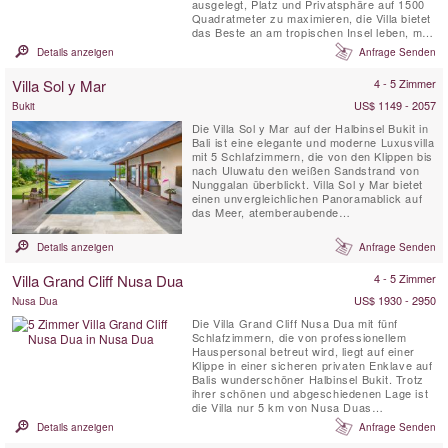
ausgelegt, Platz und Privatsphäre auf 1500
Quadratmeter zu maximieren, die Villa bietet
das Beste an am tropischen Insel leben, mit
allen Komfort von Canggu Luxusvillen.
Details anzeigen
Anfrage Senden
Villa Sol y Mar
4 - 5 Zimmer
US$ 1149 - 2057
Bukit
Die Villa Sol y Mar auf der Halbinsel Bukit in
Bali ist eine elegante und moderne Luxusvilla
mit 5 Schlafzimmern, die von den Klippen bis
nach Uluwatu den weißen Sandstrand von
Nunggalan überblickt. Villa Sol y Mar bietet
einen unvergleichlichen Panoramablick auf
das Meer, atemberaubende
Sonnenuntergänge über dem Indischen
Ozean und in der Nacht ein prächtiges
Details anzeigen
Anfrage Senden
Himmelsgewölbe. Das schlichte und schicke
Design der Villa Sol y Mar bietet einen
Villa Grand Cliff Nusa Dua
4 - 5 Zimmer
komfortablen und luxuriösen ...
US$ 1930 - 2950
Nusa Dua
Die Villa Grand Cliff Nusa Dua mit fünf
Schlafzimmern, die von professionellem
Hauspersonal betreut wird, liegt auf einer
Klippe in einer sicheren privaten Enklave auf
Balis wunderschöner Halbinsel Bukit. Trotz
ihrer schönen und abgeschiedenen Lage ist
die Villa nur 5 km von Nusa Duas
Geschäften, Restaurants, Golf- und
Details anzeigen
Anfrage Senden
Wassersportaktivitäten entfernt, die alle mit