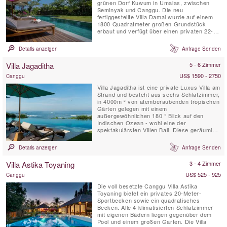
grünen Dorf Kuwum in Umalas, zwischen
Seminyak und Canggu. Die neu
fertiggestellte Villa Damai wurde auf einem
1800 Quadratmeter großen Grundstück
erbaut und verfügt über einen privaten 22-
Meter-Pool, der in eine weitläufige
Rasenfläche eingebettet ist. Es ist von
Details anzeigen
Anfrage Senden
tropischen Gärten mit Blick auf natürliche
Reisfelder umgeben. Diese idyllische Bali-
Villa Jagaditha
5 - 6 Zimmer
Villa bietet ihren Gästen ...
US$ 1590 - 2750
Canggu
Villa Jagaditha ist eine private Luxus Villa am
Strand und besteht aus sechs Schlafzimmer,
in 4000m ² von atemberaubenden tropischen
Gärten gelegen mit einem
außergewöhnlichen 180 ° Blick auf den
Indischen Ozean - wohl eine der
spektakulärsten Villen Bali. Diese geräumige
Villa ist ein idyllischer Ort für Familienfeiern
und Tagungen konzipiert. Egal, ob Sie 2 oder
Details anzeigen
Anfrage Senden
12 in der Gruppe sind, wird sich unser
charmantes und aufmerksames Personal
Villa Astika Toyaning
3 - 4 Zimmer
sich um all Ihre Wünsche und ...
US$ 525 - 925
Canggu
Die voll besetzte Canggu Villa Astika
Toyaning bietet ein privates 20-Meter-
Sportbecken sowie ein quadratisches
Becken. Alle 4 klimatisierten Schlafzimmer
mit eigenen Bädern liegen gegenüber dem
Pool und einem großen Garten. Die Villa