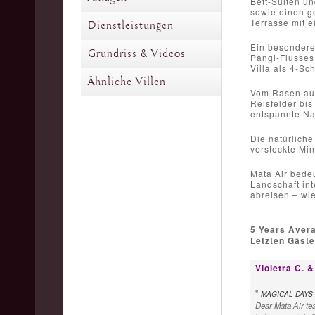
Bett-Suiten un
sowie einen g
Terrasse mit 
Dienstleistungen
Ein besonderes
Grundriss & Videos
Pangi-Flusses
Villa als 4-Sc
Ähnliche Villen
Vom Rasen aus 
Reisfelder bis
entspannte Nac
Die natürliche
versteckte Mi
Mata Air bede
Landschaft int
abreisen – wie
5 Years Aver
Letzten Gäst
Violetra C. &
"
MAGICAL DAYS 
Dear Mata Air te