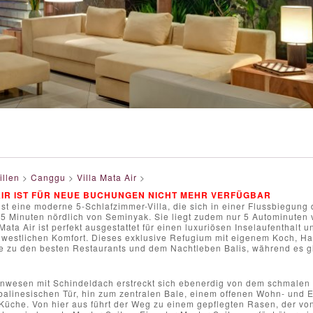
illen
>
Canggu
>
Villa Mata Air
>
AIR IST FÜR NEUE BUCHUNGEN NICHT MEHR VERFÜGBAR
 ist eine moderne 5-Schlafzimmer-Villa, die sich in einer Flussbiegu
 25 Minuten nördlich von Seminyak. Sie liegt zudem nur 5 Autominute
a Mata Air ist perfekt ausgestattet für einen luxuriösen Inselaufenthalt
westlichen Komfort. Dieses exklusive Refugium mit eigenem Koch, Hau
e zu den besten Restaurants und dem Nachtleben Balis, während es gl
 Anwesen mit Schindeldach erstreckt sich ebenerdig von dem schmalen
 balinesischen Tür, hin zum zentralen Bale, einem offenen Wohn- und E
Küche. Von hier aus führt der Weg zu einem gepflegten Rasen, der von 