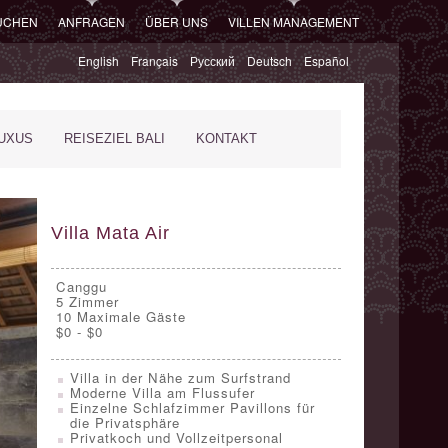
SUCHEN
ANFRAGEN
ÜBER UNS
VILLEN MANAGEMENT
English
Français
Русский
Deutsch
Español
XUS
REISEZIEL BALI
KONTAKT
Villa Mata Air
Canggu
5
Zimmer
10 Maximale Gäste
$0 - $0
Villa in der Nähe zum Surfstrand
Moderne Villa am Flussufer
Einzelne Schlafzimmer Pavillons für
die Privatsphäre
Privatkoch und Vollzeitpersonal