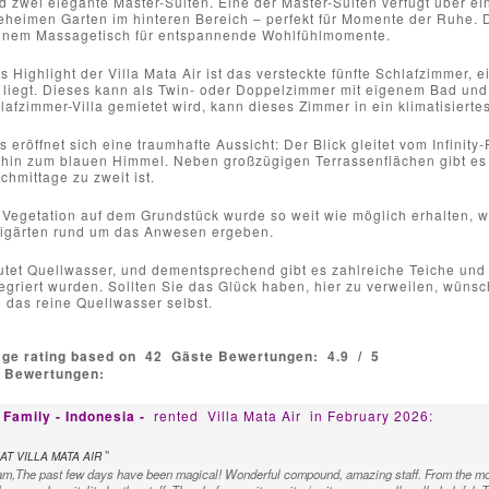
d zwei elegante Master-Suiten. Eine der Master-Suiten verfügt über e
eheimen Garten im hinteren Bereich – perfekt für Momente der Ruhe. D
einem Massagetisch für entspannende Wohlfühlmomente.
 Highlight der Villa Mata Air ist das versteckte fünfte Schlafzimmer, e
 liegt. Dieses kann als Twin- oder Doppelzimmer mit eigenem Bad und 
hlafzimmer-Villa gemietet wird, kann dieses Zimmer in ein klimatisie
eröffnet sich eine traumhafte Aussicht: Der Blick gleitet vom Infinity
 hin zum blauen Himmel. Neben großzügigen Terrassenflächen gibt es au
hmittage zu zweit ist.
 Vegetation auf dem Grundstück wurde so weit wie möglich erhalten, 
nigärten rund um das Anwesen ergeben.
utet Quellwasser, und dementsprechend gibt es zahlreiche Teiche und
egriert wurden. Sollten Sie das Glück haben, hier zu verweilen, wünsch
 das reine Quellwasser selbst.
age rating based on
42
Gäste Bewertungen:
4.9
/
5
e Bewertungen:
 Family - Indonesia -
rented
Villa Mata Air
in February 2026:
"
AT VILLA MATA AIR
am,The past few days have been magical! Wonderful compound, amazing staff. From the m