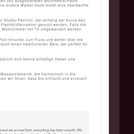
inen voll ausgestatteten Multimedia-Raum
ie andere Master-Suite bietet eine überdachte
in Studio-Pavillon, der entlang der Kurve des
Flachbildfernseher genutzt werden. Falls die
rtes Wohnzimmer mit TV umgewandelt werden.
-Pool hinunter zum Fluss und weiter über die
ch einen traditionellen Bale, der perfekt für
wodurch sich kleine schattige Oasen und
 Wasserelemente, die harmonisch in die
en wir Ihnen, dass Sie erfrischt und erneuert
oment we arrived here, everything has been smooth. We