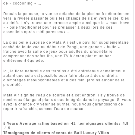
de « cocooning » ...
Depuis ​​la pelouse, la vue se détache de la piscine à débordement
vers la rivière passante puis les champs de riz et vers le ciel bleu
au-delà. Il s’y trouve une terrasse ample ainsi que le « must-have
» - bale traditionnel pour se prélasser à deux lors de ces
essentiels après-midi paresseux ...
La plus belle surprise de Mata Air est un pavillon supplémentaire
caché de toute vue au détour de Pangi, une grande « hutte »
fraiche avec la salle de jeux pour adultes du propriétaire
comprenant des sofas-lits, une TV à écran plat et un bar
entièrement équipée.
Ici, la flore naturelle des terrains a été entretenue et maintenue
autant que cela est possible pour faire place à des endroits
d’ombrages insoupçonnables et à des mini jardins autour de la
propriété.
Mata Air signifie l'eau de source et à cet endroit il s’y trouve de
nombreux étangs et plans d'eau intégrés dans le paysage. Si vous
avez la chance d’y venir séjourner, nous vous garantissons de
repartir rafraichis, comme l'eau de source.
5 Years Average rating based on
42
témoignages clients:
4.9
/
5
Témoignages de clients récents de Bali Luxury Villas: