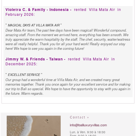
Violetra C. & Family - Indonesia -
rented
Villa Mata Air
in
February 2026:
"
"
MAGICAL DAYS AT VILLA MATA AIR
Dear Mata Air team,The past few days have been magical! Wonderful compound,
amazing staff. From the moment we arrived here, everything has been smooth. We
truly appreciate the warm hospitality by the staff. The chef, security, waiter/waitress
were all really helpful. Thank you for all your hard work! Really enjoyed our stay
here! We hope to see you again in the coming future!
Jimmy W. & Friends - Taiwan -
rented
Villa Mata Air
in
December 2025:
"
"
EXCELLENT SERVICE
Our group had a wonderful time at Villa Mata Air, and we created many great
memories together. Thank you once again for your excellent service and for making
our trip to Bali so special. We hope to have the opportunity to stay with you again in
the future. Warm regards.
Maggie J. - United Kingdom -
rented
Villa Mata Air
in
February 2025:
Contact »
"
"
WELL LOOKED AFTER BY THE STAFF!
We have loved being at villa Mata Air where we were so well looked after by all the
info@baliluxuryvillas.com
staff. We enjoyed the food so much we ate here almost every day!. Nothing was too
Lun. à Ven. 9:00 à 18:00
much trouble for the staff. Whether it was organizing massge, ordering special
Sam. 9:00 à 18:00