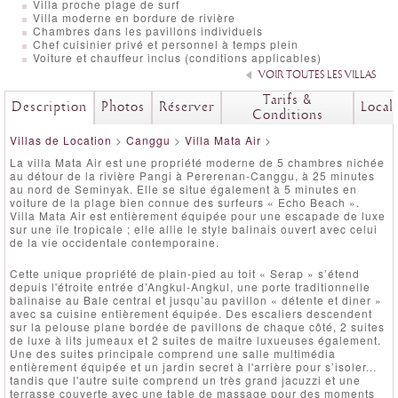
Villa proche plage de surf
Villa moderne en bordure de rivière
Chambres dans les pavillons individuels
Chef cuisinier privé et personnel à temps plein
Voiture et chauffeur inclus (conditions applicables)
VOIR TOUTES LES VILLAS
Tarifs &
Description
Photos
Réserver
Local
Conditions
Villas de Location
>
Canggu
>
Villa Mata Air
>
La villa Mata Air est une propriété moderne de 5 chambres nichée
au détour de la rivière Pangi à Pererenan-Canggu, à 25 minutes
au nord de Seminyak. Elle se situe également à 5 minutes en
voiture de la plage bien connue des surfeurs « Echo Beach ».
Villa Mata Air est entièrement équipée pour une escapade de luxe
sur une île tropicale ; elle allie le style balinais ouvert avec celui
de la vie occidentale contemporaine.
Cette unique propriété de plain-pied au toit « Serap » s’étend
depuis l'étroite entrée d’Angkul-Angkul, une porte traditionnelle
balinaise au Bale central et jusqu’au pavillon « détente et diner »
avec sa cuisine entièrement équipée. Des escaliers descendent
sur la pelouse plane bordée de pavillons de chaque côté, 2 suites
de luxe à lits jumeaux et 2 suites de maître luxueuses également.
Une des suites principale comprend une salle multimédia
entièrement équipée et un jardin secret à l'arrière pour s’isoler...
tandis que l'autre suite comprend un très grand jacuzzi et une
terrasse couverte avec une table de massage pour des moments