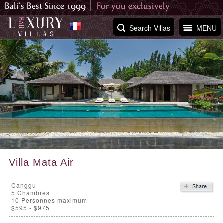
Search Villas
MENU
Villa Mata Air
Canggu
5
Chambres
10 Personnes maximum
$595 - $975