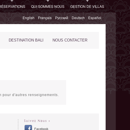
RÉSERVATIONS
QUI SOMMES NOUS
GESTION DE VILLAS
English
Français
Русский
Deutsch
Español
DESTINATION BALI
NOUS CONTACTER
m pour d'autres renseignements.
Suivez Nous »
Facebook