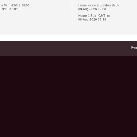
 à Ven. 9:00 à 18:00
Heure locale à Londres (GB)
 9:00 à 18:00
08-Aug-2026 02:38
Heure à Bali (GMT+8)
08-Aug-2026 09:38
Règl