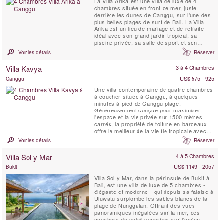
La Villa Arika est une villa de luxe de 4
chambres située en front de mer, juste
derrière les dunes de Canggu, sur l'une des
plus belles plages de surf de Bali. La Villa
Arika est un lieu de mariage et de retraite
idéal avec son grand jardin tropical, sa
piscine privée, sa salle de sport et son
personnel à plein temps. Cette villa de luxe
Voir les détails
Réserver
sur la plage offre une vue sur le Bukit de Bali
au sud, au nord sur des palmiers, des
Villa Kavya
3 à 4 Chambres
rizières en terrasses et une série de ...
US$ 575 - 925
Canggu
Une villa contemporaine de quatre chambres
à coucher située à Canggu, à quelques
minutes à pied de Canggu plage.
Généreusement conçue pour maximiser
l'espace et la vie privée sur 1500 mètres
carrés, la propriété de toiture en bardeaux
offre le meilleur de la vie île tropicale avec
tout le confort matériel.
Voir les détails
Réserver
Villa Sol y Mar
4 à 5 Chambres
US$ 1149 - 2057
Bukit
Villa Sol y Mar, dans la péninsule de Bukit à
Bali, est une villa de luxe de 5 chambres -
élégante et moderne - qui depuis sa falaise à
Uluwatu surplombe les sables blancs de la
plage de Nunggalan. Offrant des vues
panoramiques inégalées sur la mer, des
couchers de soleil superbes sur l'océan