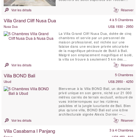
Indien, et la nuit une magnifique Voûte
céleste. Le design simple et chic de Villa Sol
Voir les détails
Réserver
y Mar offre un sejour confortable et luxueux
à la plage. C'est un lieu idéal pour que les...
Villa Grand Cliff Nusa Dua
4 à 5 Chambres
US$ 1930 - 2950
Nusa Dua
La Villa Grand Cliff Nusa Dua, dotée de cinq
chambres et servie par un personnel de
maison professionel, est nichée sur une
falaise dans une enclave privée sécurisée
de la magnifique péninsule de Bukit à Bali.
Malgré son emplacement magnifique et isolé,
la villa se trouve à seulement 5 km des
commerces, des restaurants, du golf et des
Voir les détails
Réserver
activités nautiques de Nusa Dua, qui sont
tous facilement accessibles grâce à la
Villa BOND Bali
5 Chambres
voiture et au chauffeur gratuits de la villa.
Cette ...
US$ 2950 - 4250
Ubud
Bienvenue à la Villa BOND Bali, un domaine
privé unique en son genre, niché sur 21 000
mètres carrés de terrain exclusif, entouré de
vues ininterrompues sur les rizières
paisibles et la jungle luxuriante de Bali. Bien
plus qu’une villa, BOND Bali est une icône
architecturale signée Alexis Dornier —
conçue pour éveiller les sens et vous
Voir les détails
Réserver
ramener à la sérénité. L’expérience se
déploie à travers 5 chambres soigneusement
Villa Casabama I Panjang
3 à 4 Chambres
conçues, un jardin de 5 000 m², des ...
US$ 450 - 810
Sanur