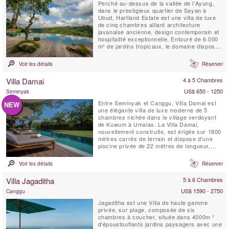
Perché au-dessus de la vallée de l'Ayung,
dans le prestigieux quartier de Sayan à
Ubud, Hartland Estate est une villa de luxe
de cinq chambres alliant architecture
javanaise ancienne, design contemporain et
hospitalité exceptionnelle. Entouré de 6 000
m² de jardins tropicaux, le domaine dispose
d'une spectaculaire piscine à débordement
d'eau salée de 26 mètres alimentée par une
Voir les détails
Réserver
source naturelle, de vues panoramiques sur
la vallée, d'installations dédiées au ...
Villa Damai
4 à 5 Chambres
US$ 650 - 1250
Seminyak
Entre Seminyak et Canggu, Villa Damai est
NEW
une élégante villa de luxe moderne de 5
chambres nichée dans le village verdoyant
de Kuwum à Umalas. La Villa Damai,
nouvellement construite, est érigée sur 1800
mètres carrés de terrain et dispose d'une
piscine privée de 22 mètres de longueur,
intégrée dans une pelouse spacieuse. Elle
est entourée de jardins tropicaux
Voir les détails
Réserver
surplombant des champs de riz naturels.
Cette idyllique villa balinaise est servie par
Villa Jagaditha
5 à 6 Chambres
du personnel de maison...
US$ 1590 - 2750
Canggu
Jagaditha est une Villa de haute gamme
privée, sur plage, composée de six
chambres à coucher, située dans 4000m ²
d’époustouflants jardins paysagers avec une