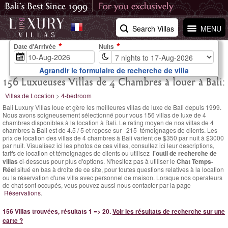
Search Villas
MENU
Date d'Arrivée
Nuits
Agrandir le formulaire de recherche de villa
156 Luxueuses Villas de 4 Chambres à louer à Bali:
Villas de Location
>
4-bedroom
Bali Luxury Villas loue et gère les meilleures villas de luxe de Bali depuis 1999.
Nous avons soigneusement sélectionné pour vous 156 villas de luxe de 4
chambres disponibles à la location à Bali. Le
rating moyen de nos villas de 4
chambres à Bali est de
4.5
/
5
et repose sur
215
témoignages de clients.
Les
prix de location des villas de 4 chambres à Bali varient
de $350 par nuit
à $3000
par nuit. Visualisez ici les photos de ces villas, consultez ici leur descriptions,
tarifs de location et témoignages de clients ou utilisez
l'outil de recherche de
villas
ci-dessous pour plus d'options. N'hesitez pas à utiliser le
Chat Temps-
Réel
situé en bas à droite de ce site, pour toutes questions relatives à la location
ou la réservation d'une villa avec personnel de maison. Lorsque nos operateurs
de chat sont occupés, vous pouvez aussi nous contacter par la page
Réservations
.
156 Villas trouvées, résultats 1 => 20.
Voir les résultats de recherche sur une
carte ?