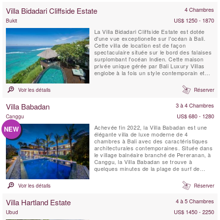
Villa Bidadari Cliffside Estate
4 Chambres
US$ 1250 - 1870
Bukit
La Villa Bidadari Cliffside Estate est dotée
d'une vue exceptionelle sur l'océan à Bali.
Cette villa de location est de façon
spectaculaire située sur le bord des falaises
surplombant l'océan Indien. Cette maison
privée unique gérée par Bali Luxury Villas
englobe à la fois un style contemporain et
l'essence meme de Bali. Trois chambres à
coucher se situent dans la résidence
Voir les détails
Réserver
principale, et une quatrième se trouve au
bas de la falaise, construite dans le style
Villa Babadan
3 à 4 Chambres
d'un ...
US$ 680 - 1280
Canggu
Achevée fin 2022, la Villa Babadan est une
NEW
élégante villa de luxe moderne de 4
chambres à Bali avec des caractéristiques
architecturales contemporaines. Située dans
le village balnéaire branché de Pereranan, à
Canggu, la Villa Babadan se trouve à
quelques minutes de la plage de surf de
Pantai Lima. Avec des intérieurs chics
dignes d'un magazine, rehaussés par
Voir les détails
Réserver
beaucoup de lumière naturelle, la Villa
Babadan est située dans un emplacement
Villa Hartland Estate
4 à 5 Chambres
très recherché à Canggu....
US$ 1450 - 2250
Ubud