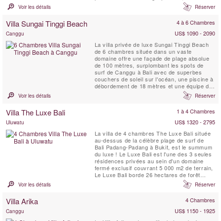
d'une beauté exceptionnelle qui est entouré
Voir les détails
Réserver
par la mer et la jungle tropicale vierge, une
villa de retraite parfaite.
Villa Sungai Tinggi Beach
4 à 6 Chambres
US$ 1090 - 2090
Canggu
La villa privée de luxe Sungai Tinggi Beach
de 6 chambres située dans un vaste
domaine offre une façade de plage absolue
de 100 mètres, surplombant les spots de
surf de Canggu à Bali avec de superbes
couchers de soleil sur l'océan, une piscine à
débordement de 18 mètres et une équipe de
personnel professionnel pour choyer les
Voir les détails
Réserver
clients de la villa. Les propriétés comme la
Sungai Tinggi Beach Villa sont rares. La
Villa The Luxe Bali
1 à 4 Chambres
Sungai Tinggi Beach Villa peut également
être louée en ...
US$ 1320 - 2795
Uluwatu
La villa de 4 chambres The Luxe Bali située
au-dessus de la célèbre plage de surf de
Bali Padang-Padang à Bukit, est le summum
du luxe ! Le Luxe Bali est l'une des 3 seules
résidences privées au sein d'un domaine
fermé exclusif couvrant 5 000 m2 de terrain,
Le Luxe Bali borde 26 hectares de forêt
vierge. Perchée sur l'un des meilleurs
Voir les détails
Réserver
emplacements au sommet d'une falaise de
Bali, la villa offre une vue imprenable sur le
Villa Arika
4 Chambres
spot de surf et les plages en contrebas, le
littoral...
US$ 1150 - 1925
Canggu