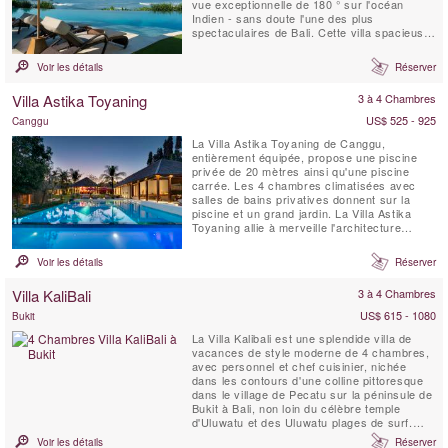
vue exceptionnelle de 180 ° sur l'océan
Indien - sans doute l'une des plus
spectaculaires de Bali. Cette villa spacieuse,
conçue pour le partage est un lieu idyllique
pour les réunions de famille et les
Voir les détails
Réserver
rencontres. Que vous soyez 2 ou 12, notre
personnel charmant et attentionné
Villa Astika Toyaning
3 à 4 Chambres
s'occupera de tous vos besoins.
US$ 525 - 925
Canggu
La Villa Astika Toyaning de Canggu,
entièrement équipée, propose une piscine
privée de 20 mètres ainsi qu'une piscine
carrée. Les 4 chambres climatisées avec
salles de bains privatives donnent sur la
piscine et un grand jardin. La Villa Astika
Toyaning allie à merveille l'architecture
balinaise traditionnelle au design moderne et
offre la retraite idéale pour les grandes
Voir les détails
Réserver
familles ou les groupes d'amis. Elle se
trouve à seulement 5 minutes en voiture de
Villa KaliBali
3 à 4 Chambres
la célèbre plage...
US$ 615 - 1080
Bukit
La Villa Kalibali est une splendide villa de
vacances de style moderne de 4 chambres,
avec personnel et chef cuisinier, nichée
dans les contours d'une colline pittoresque
dans le village de Pecatu sur la péninsule de
Bukit à Bali, non loin du célèbre temple
d'Uluwatu et des Uluwatu plages de surf.
Située dans un jardin spacieux, la Villa
Voir les détails
Réserver