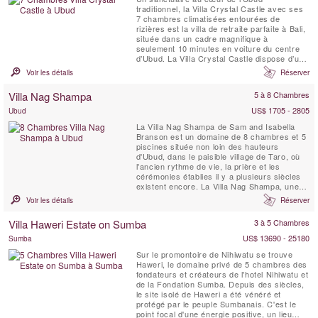
traditionnel, la Villa Crystal Castle avec ses
7 chambres climatisées entourées de
rizières est la villa de retraite parfaite à Bali,
située dans un cadre magnifique à
seulement 10 minutes en voiture du centre
d’Ubud. La Villa Crystal Castle dispose d’une
grande piscine de 18 x 5 mètres de taille
Voir les détails
Réserver
comparable à celle d’un complexe hôtelier,
d’un grand Yoga Shala, d’un Pavillon de
Villa Nag Shampa
5 à 8 Chambres
Soins Spa, le tout niché dans un vaste jardin
...
US$ 1705 - 2805
Ubud
La Villa Nag Shampa de Sam and Isabella
Branson est un domaine de 8 chambres et 5
piscines située non loin des hauteurs
d'Ubud, dans le paisible village de Taro, où
l'ancien rythme de vie, la prière et les
cérémonies établies il y a plusieurs siècles
existent encore. La Villa Nag Shampa, une
villa de retraite privée, offre une architecture
Voir les détails
Réserver
javanaise traditionnelle de style Joglo,
mélangée à des éléments contemporains, un
Villa Haweri Estate on Sumba
3 à 5 Chambres
personnel dévoué à plein temps et un chef ...
US$ 13690 - 25180
Sumba
Sur le promontoire de Nihiwatu se trouve
Haweri, le domaine privé de 5 chambres des
fondateurs et créateurs de l'hotel Nihiwatu et
de la Fondation Sumba. Depuis des siècles,
le site isolé de Haweri a été vénéré et
protégé par le peuple Sumbanais. C'est le
point focal d'une énergie positive, un lieu