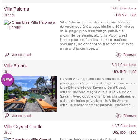
KaliBali offre des vues panoramiques
spectaculaires sur l'océan couvrant une
Villa Paloma
3 à 5 Chambres
grande partie de la côte ouest de Bali. Les
clients ...
US$ 560 - 985
Canggu
Villa Paloma, 5 chambres, est une location
de vacances à Canggu, blottie à 800 mètres
de la plage près d'un village paisible à
proximité de Seminyak. Villa Paloma est
idéale pour les familles et les occasions
spéciales, de conception traditionnelle avec
un grand jardin tropical.
Voir les détails
Réserver
Villa Amaru
3 à 4 Chambres
US$ 545 - 1195
Ubud
La Villa Amaru, l'une des villas de luxe
NEW
privées emblématiques de Bali, se trouve sur
la célèbre crête de Sayan près d'Ubud,
offrant une vue magnifique sur la vallée de
Sayan. Avec quatre chambres climatisées et
salles de bains privatives, la Villa Amaru
offre un environnement paisible, enchanteur
et authentique pour vos vacances. La villa
offre une vue panoramique à couper le
Voir les détails
Réserver
souffle sur la chaîne de volcans de Bali et
les rizières en terrasses. De plus, elle
Villa Crystal Castle
4 à 7 Chambres
dispose ...
US$ 800 - 1850
Ubud
Un sanctuaire au cœur de l’Ubud