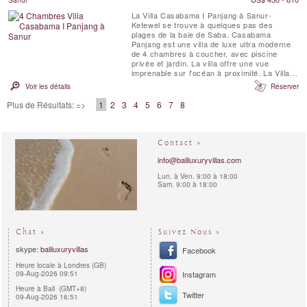
La Villa Casabama I Panjang à Sanur-
Ketewel se trouve à quelques pas des
plages de la baie de Saba. Casabama
Panjang est une villa de luxe ultra moderne
de 4 chambres à coucher, avec piscine
privée et jardin. La villa offre une vue
imprenable sur l'océan à proximité. La Villa
Casabama I Panjang est située dans
Voir les détails
Réserver
l'enceinte de Casabama Villas, qui comprend
trois villas de luxe autonomes dotées d'un
Plus de Résultats: =>
1
2
3
4
5
6
7
8
personnel complet.
Contact »
info@baliluxuryvillas.com
Lun. à Ven. 9:00 à 18:00
Sam. 9:00 à 18:00
Chat »
Suivez Nous »
skype:
baliluxuryvillas
Facebook
Heure locale à Londres (GB)
09-Aug-2026 09:51
Instagram
Heure à Bali (GMT+8)
Twitter
09-Aug-2026 16:51