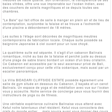
baies vitrées, offre une vue imprenable sur l'océan Indien, avec
des couchers de soleils magnifiques et ce depuis toutes ses
chambres.
"Le Bale" qui fait office de salle à manger en plein air et de lieu de
contemplation, surplombe la falaise et se trouve a l'extremité
d'une piscine a débordement de 18 mètres.
Les suites à l'étage sont décorées de magnifiques meubles
contemporains de fabrication locale. Chaque suite possède sa
baignoire Japonaise à ciel ouvert pour un luxe choyé.
La quatrième suite est séparée. Il s'agit d'un cabanon Balinais
romantique, niché au bas de la falaise et perché juste au dessus
d'une plage de sable blanc bordant un océan d'un bleu cristallin.
Ce Cabanon est accessible par le seul ascenseur privé de Bali,
exclusivement conçu pour cette villa océanique, mais aussi par un
escalier panoramique.
La Villa BIDADARI CLIFFSIDE ESTATE possède également une
salle de gym située en dessous du Cabanon, 2 kayaks et un canot
Balinais. Un espace de yoga et de méditation avec vue sur l'océan
vous y acceuille. Notre service de concierge peux vous fournir des
instructeurs de yoga ou de fitness.
Une véritable expérience culinaire Balinaise vous attend avec
Ketut notre talentueux chef résident. Ketut vous concoctera des
plats du monde entier ... mais pourra aussi vous donner des cours