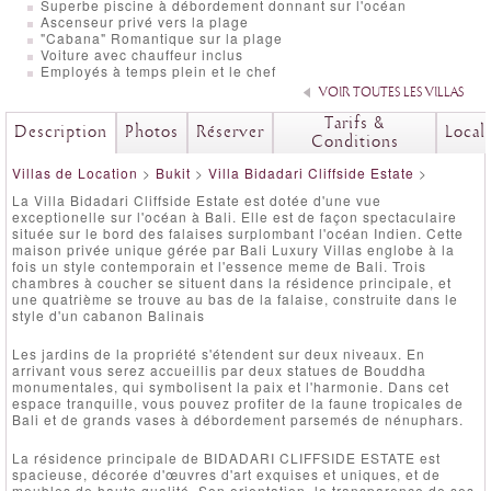
Superbe piscine à débordement donnant sur l'océan
Ascenseur privé vers la plage
"Cabana" Romantique sur la plage
Voiture avec chauffeur inclus
Employés à temps plein et le chef
VOIR TOUTES LES VILLAS
Tarifs &
Description
Photos
Réserver
Local
Conditions
Villas de Location
>
Bukit
>
Villa Bidadari Cliffside Estate
>
La Villa Bidadari Cliffside Estate est dotée d'une vue
exceptionelle sur l'océan à Bali. Elle est de façon spectaculaire
située sur le bord des falaises surplombant l'océan Indien. Cette
maison privée unique gérée par Bali Luxury Villas englobe à la
fois un style contemporain et l'essence meme de Bali. Trois
chambres à coucher se situent dans la résidence principale, et
une quatrième se trouve au bas de la falaise, construite dans le
style d'un cabanon Balinais
Les jardins de la propriété s'étendent sur deux niveaux. En
arrivant vous serez accueillis par deux statues de Bouddha
monumentales, qui symbolisent la paix et l'harmonie. Dans cet
espace tranquille, vous pouvez profiter de la faune tropicales de
Bali et de grands vases à débordement parsemés de nénuphars.
La résidence principale de BIDADARI CLIFFSIDE ESTATE est
spacieuse, décorée d'œuvres d'art exquises et uniques, et de
meubles de haute qualité. Son orientation, la transparence de ses