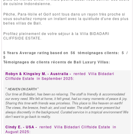
de cuisine Indonésienne.
Pêche, Para-Voile et Golf sont tous dans un rayon très proche si
vous souhaitez rompre un instant avec la quiétude d'une des plus
belles villas de Bali.
Profitez pleinement de votre séjour à la Villa BIDADARI
CLIFFSIDE ESTATE.
5 Years Average rating based on
56
témoignages clients:
5
/
5
Témoignages de clients récents de Bali Luxury Villas:
Robyn & Kingsley M. - Australia -
rented
Villa Bidadari
Cliffside Estate
in September 2025:
"
"
HEAVEN ON EARTH
Our time at Bidadari, has been so relaxing. The staff is friendly & accommodated
our every need. We felt at home, it felt great, had so many moments of peace & joy.
Sharing this time with friends was priceless. This place is like heaven on earth!
The views, the breeze, fresh air, and cool water. The staff are ever present but
always discreetly in the background. Curated service in a tropical environment! We
don’t want to go back to reality.
Cindy E. - USA -
rented
Villa Bidadari Cliffside Estate
in
August 2025: