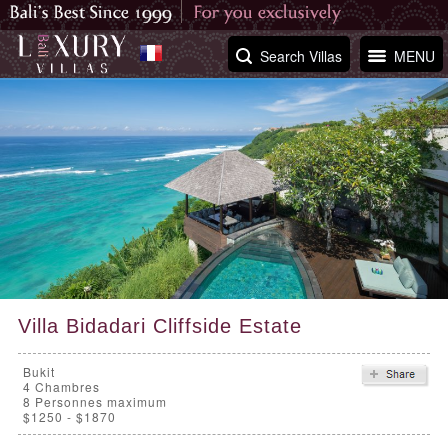
Search Villas
MENU
Villa Bidadari Cliffside Estate
Bukit
4
Chambres
8 Personnes maximum
$1250 - $1870