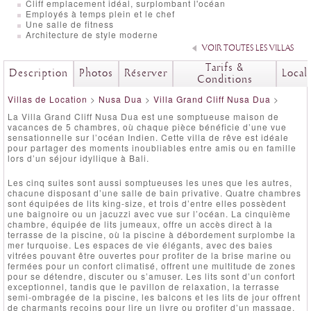
Cliff emplacement idéal, surplombant l'océan
Employés à temps plein et le chef
Une salle de fitness
Architecture de style moderne
VOIR TOUTES LES VILLAS
Tarifs &
Description
Photos
Réserver
Local
Conditions
Villas de Location
>
Nusa Dua
>
Villa Grand Cliff Nusa Dua
>
La Villa Grand Cliff Nusa Dua est une somptueuse maison de
vacances de 5 chambres, où chaque pièce bénéficie d’une vue
sensationnelle sur l’océan Indien. Cette villa de rêve est idéale
pour partager des moments inoubliables entre amis ou en famille
lors d’un séjour idyllique à Bali.
Les cinq suites sont aussi somptueuses les unes que les autres,
chacune disposant d’une salle de bain privative. Quatre chambres
sont équipées de lits king-size, et trois d’entre elles possèdent
une baignoire ou un jacuzzi avec vue sur l’océan. La cinquième
chambre, équipée de lits jumeaux, offre un accès direct à la
terrasse de la piscine, où la piscine à débordement surplombe la
mer turquoise. Les espaces de vie élégants, avec des baies
vitrées pouvant être ouvertes pour profiter de la brise marine ou
fermées pour un confort climatisé, offrent une multitude de zones
pour se détendre, discuter ou s’amuser. Les lits sont d’un confort
exceptionnel, tandis que le pavillon de relaxation, la terrasse
semi-ombragée de la piscine, les balcons et les lits de jour offrent
de charmants recoins pour lire un livre ou profiter d’un massage.