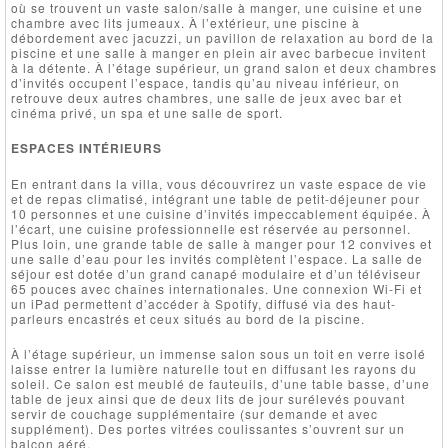
où se trouvent un vaste salon/salle à manger, une cuisine et une
chambre avec lits jumeaux. À l’extérieur, une piscine à
débordement avec jacuzzi, un pavillon de relaxation au bord de la
piscine et une salle à manger en plein air avec barbecue invitent
à la détente. À l’étage supérieur, un grand salon et deux chambres
d’invités occupent l’espace, tandis qu’au niveau inférieur, on
retrouve deux autres chambres, une salle de jeux avec bar et
cinéma privé, un spa et une salle de sport.
ESPACES INTÉRIEURS
En entrant dans la villa, vous découvrirez un vaste espace de vie
et de repas climatisé, intégrant une table de petit-déjeuner pour
10 personnes et une cuisine d’invités impeccablement équipée. À
l’écart, une cuisine professionnelle est réservée au personnel.
Plus loin, une grande table de salle à manger pour 12 convives et
une salle d’eau pour les invités complètent l’espace. La salle de
séjour est dotée d’un grand canapé modulaire et d’un téléviseur
65 pouces avec chaînes internationales. Une connexion Wi-Fi et
un iPad permettent d’accéder à Spotify, diffusé via des haut-
parleurs encastrés et ceux situés au bord de la piscine.
À l’étage supérieur, un immense salon sous un toit en verre isolé
laisse entrer la lumière naturelle tout en diffusant les rayons du
soleil. Ce salon est meublé de fauteuils, d’une table basse, d’une
table de jeux ainsi que de deux lits de jour surélevés pouvant
servir de couchage supplémentaire (sur demande et avec
supplément). Des portes vitrées coulissantes s’ouvrent sur un
balcon aéré.