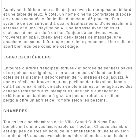
Au niveau inférieur, une salle de jeux avec bar propose un billard
et une table de jeux. À côté, un home cinéma confortable dispose
de grands canapés et fauteuils, d’un écran 65 pouces, d’un
système de son surround à quatre haut-parleurs, d’une machine à
karaoké et d’une PlayStation 4. Une terrasse avec tables et
chaises s’étend au-delà du bar. Toujours à ce niveau, vous
trouverez un spa luxueux avec deux tables de massage, une
douche et un sauna infrarouge pour deux personnes. Une salle de
sport bien équipée complète cet étage.
ESPACES EXTÉRIEURS
Entourée d’arbres frangipani tortueux et bordée de sentiers pavés
et de pelouses soignées, la terrasse en bois s’étend sur trois
côtés de la piscine à débordement de 16 mètres et du jacuzzi. À
une extrémité se trouve un grand pavillon de relaxation, tandis
qu’à l’autre extrémité, un salon en plein air est aménagé avec des
canapés résistants aux intempéries, une table à manger en
extérieur et un barbecue à gaz. Un peu en retrait, un toit en
pergola offre un abri et de l’ombre selon les besoins.
CHAMBRES
Toutes les cinq chambres de la Villa Grand Cliff Nusa Dua
bénéficient d’une vue imprenable sur l’océan. Chaque chambre
est équipée de sols en bois, de la climatisation, d’une télévision
murale de 43 pouces avec chaînes internationales, d’un lecteur