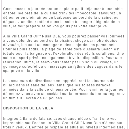
Commencez la journée par un copieux petit-déjeuner à une table
ensoleillée près de la cuisine d’invités impeccable, savourez un
déjeuner en plein air ou un barbecue au bord de la piscine, ou
dégustez un dîner raffiné dans la salle à manger élégante de la
villa, le tout préparé selon vos goûts par votre chef privé.
À la Villa Grand Cliff Nusa Dua, vous pourrez passer vos journées
à vous détendre au bord de la piscine, choyé par notre équipe
dévouée, incluant un manager et des majordomes personnels.
Pour les plus actifs, la plage de sable doré d’Asmara Beach est
idéale pour la baignade et l’exploration des récifs coralliens. Une
salle de sport privée est également à votre disposition. Pour une
relaxation ultime, laissez-vous tenter par un soin du visage, un
gommage corporel ou un massage au rythme des vagues dans le
spa privé de la villa.
Les amateurs de divertissement apprécieront les tournois de
billard dans la salle de jeux, ainsi que les soirées karaoké
animées dans la salle de cinéma privée. Pour terminer la journée,
détendez-vous avec un cocktail sur la terrasse du bar ou regardez
un film sur l’écran de 65 pouces.
DISPOSITION DE LA VILLA
Intégrée à flanc de falaise, avec chaque pièce offrant une vue
imprenable sur l’océan, la Villa Grand Cliff Nusa Dua s’étend sur
trois niveaux. L’entrée principale se situe au niveau intermédiaire,