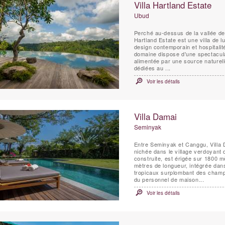
Villa Hartland Estate
Ubud
Perché au-dessus de la vallée de
Hartland Estate est une villa de 
design contemporain et hospitalit
domaine dispose d'une spectacul
alimentée par une source naturell
dédiées au ...
Voir les détails
Villa Damai
Seminyak
Entre Seminyak et Canggu, Villa 
nichée dans le village verdoyant
construite, est érigée sur 1800 m
mètres de longueur, intégrée dan
tropicaux surplombant des champs d
du personnel de maison...
Voir les détails