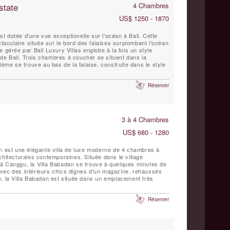
state
4 Chambres
US$ 1250 - 1870
 est dotée d'une vue exceptionelle sur l'océan à Bali. Cette
ctaculaire située sur le bord des falaises surplombant l'océan
 gérée par Bali Luxury Villas englobe à la fois un style
e Bali. Trois chambres à coucher se situent dans la
ième se trouve au bas de la falaise, construite dans le style
Réserver
3 à 4 Chambres
US$ 680 - 1280
an est une élégante villa de luxe moderne de 4 chambres à
chitecturales contemporaines. Située dans le village
à Canggu, la Villa Babadan se trouve à quelques minutes de
e, la Villa Babadan est située dans un emplacement très
Réserver