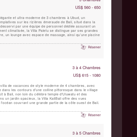
US$ 560 - 650
e élégante et ultra-moderne de 3 chambres à Ubud, un
mplatives sur les rizières émeraude de Bali, situé dans la
t desservi par une équipe de personnel dédiée assurant un
ment climatisée, la Villa Paletu se distingue par ses grandes
bre, un lounge avec espace de massage, ainsi qu’une piscine
Réserver
3 à 4 Chambres
US$ 615 - 1080
de villa de vacances de style moderne de 4 chambres, avec
e dans les contours d'une colline pittoresque dans le village
it à Bali, non loin du célèbre temple d'Uluwatu et des
s un jardin spacieux, la Villa KaliBali offre des vues
l'océan couvrant une grande partie de la côte ouest de Bali.
Réserver
3 à 5 Chambres