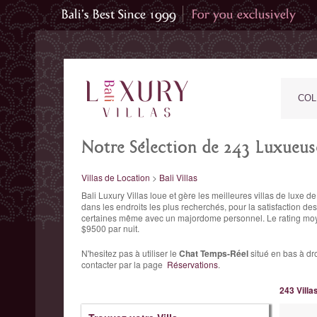
COL
Notre Sélection de 243 Luxueuses
Villas de Location
>
Bali Villas
Bali Luxury Villas loue et gère les meilleures villas de lux
dans les endroits les plus recherchés, pour la satisfaction des
certaines même avec un majordome personnel. Le
rating moy
$9500 par nuit.
N'hesitez pas à utiliser le
Chat Temps-Réel
situé en bas à dro
contacter par la page
Réservations
.
243 Villa