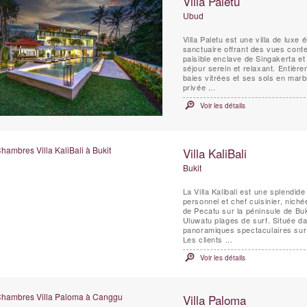
Villa Paletu
Ubud
Villa Paletu est une villa de lux
sanctuaire offrant des vues conte
paisible enclave de Singakerta e
séjour serein et relaxant. Entière
baies vitrées et ses sols en mar
privée ...
Voir les détails
Villa KaliBali
Bukit
La Villa Kalibali est une splendi
personnel et chef cuisinier, niché
de Pecatu sur la péninsule de Buk
Uluwatu plages de surf. Située dan
panoramiques spectaculaires sur 
Les clients ...
Voir les détails
Villa Paloma