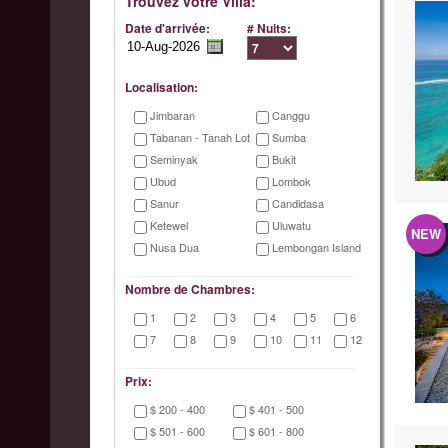
Trouvez votre Villa:
Date d'arrivée:
# Nuits:
Localisation:
Jimbaran
Canggu
Tabanan - Tanah Lot
Sumba
Seminyak
Bukit
Ubud
Lombok
Sanur
Candidasa
Ketewel
Uluwatu
NEW
Nusa Dua
Lembongan Island
Nombre de Chambres:
1
2
3
4
5
6
7
8
9
10
11
12
Prix:
$ 200 - 400
$ 401 - 500
$ 501 - 600
$ 601 - 800