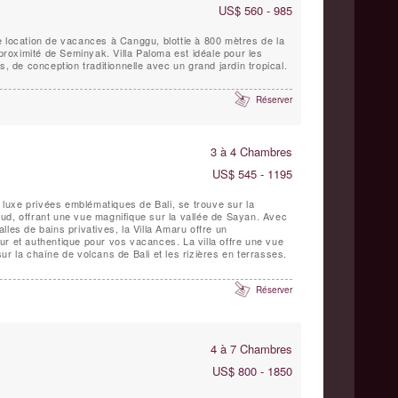
US$ 560 - 985
e location de vacances à Canggu, blottie à 800 mètres de la
 proximité de Seminyak. Villa Paloma est idéale pour les
s, de conception traditionnelle avec un grand jardin tropical.
Réserver
3 à 4 Chambres
US$ 545 - 1195
e luxe privées emblématiques de Bali, se trouve sur la
ud, offrant une vue magnifique sur la vallée de Sayan. Avec
les de bains privatives, la Villa Amaru offre un
ur et authentique pour vos vacances. La villa offre une vue
ur la chaîne de volcans de Bali et les rizières en terrasses.
Réserver
4 à 7 Chambres
US$ 800 - 1850