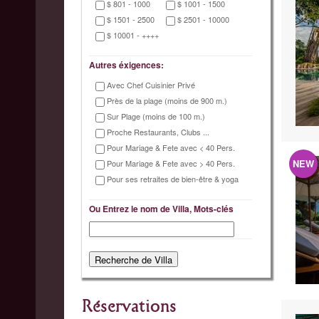
$ 801 - 1000
$ 1001 - 1500
$ 1501 - 2500
$ 2501 - 10000
$ 10001 - ++++
Autres éxigences:
Avec Chef Cuisinier Privé
Près de la plage (moins de 900 m.)
Sur Plage (moins de 100 m.)
Proche Restaurants, Clubs ...
Pour Mariage & Fete avec < 40 Pers.
NEW
Pour Mariage & Fete avec > 40 Pers.
Pour ses retraites de bien-être & yoga
Ou Entrez le nom de Villa, Mots-clés
Réservations