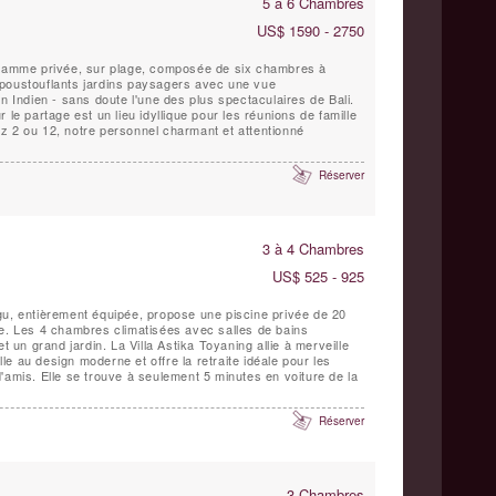
5 à 6 Chambres
US$ 1590 - 2750
 gamme privée, sur plage, composée de six chambres à
poustouflants jardins paysagers avec une vue
n Indien - sans doute l'une des plus spectaculaires de Bali.
 le partage est un lieu idyllique pour les réunions de famille
z 2 ou 12, notre personnel charmant et attentionné
Réserver
3 à 4 Chambres
US$ 525 - 925
gu, entièrement équipée, propose une piscine privée de 20
ée. Les 4 chambres climatisées avec salles de bains
t un grand jardin. La Villa Astika Toyaning allie à merveille
elle au design moderne et offre la retraite idéale pour les
'amis. Elle se trouve à seulement 5 minutes en voiture de la
Réserver
3 Chambres