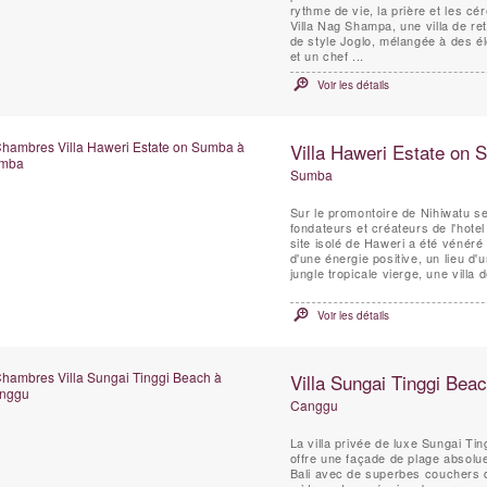
rythme de vie, la prière et les cé
Villa Nag Shampa, une villa de ret
de style Joglo, mélangée à des 
et un chef ...
Voir les détails
Villa Haweri Estate on
Sumba
Sur le promontoire de Nihiwatu s
fondateurs et créateurs de l'hote
site isolé de Haweri a été vénéré 
d'une énergie positive, un lieu d'
jungle tropicale vierge, une villa d
Voir les détails
Villa Sungai Tinggi Bea
Canggu
La villa privée de luxe Sungai T
offre une façade de plage absolu
Bali avec de superbes couchers d