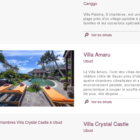
Canggu
Villa Paloma, 5 chambres, est un
plage près d'un village paisible à
familles et les occasions spéciale
Voir les détails
Villa Amaru
Ubud
La Villa Amaru, l'une des villas d
célèbre crête de Sayan près d'Ub
quatre chambres climatisées et sal
environnement paisible, enchante
panoramique à couper le souffle s
De plus, elle dispose ...
Voir les détails
Villa Crystal Castle
Ubud