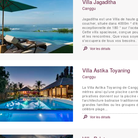
Villa Jagaditha
Canggu
Jagaditha est une Villa de haute
coucher, située dans 4000m ² d’é
exceptionnelle de 180 ° sur l'océa
Cette villa spacieuse, conçue pour
et les rencontres. Que vous soye
s'occupera de tous vos besoins.
Voir les détails
Villa Astika Toyaning
Canggu
La Villa Astika Toyaning de Cang
mètres ainsi qu'une piscine carr
privatives donnent sur la piscine e
l'architecture balinaise traditionn
grandes familles ou les groupes d
célèbre plage...
Voir les détails