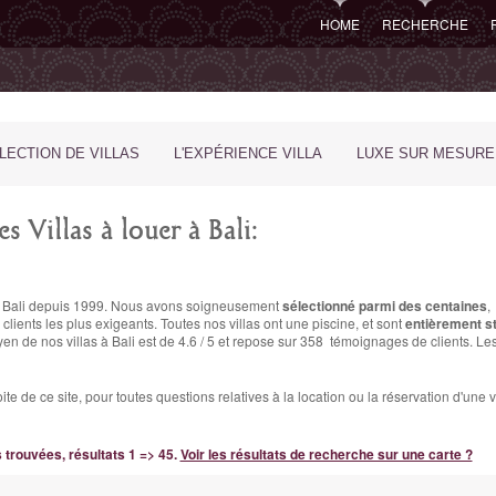
HOME
RECHERCHE
LECTION DE VILLAS
L'EXPÉRIENCE VILLA
LUXE SUR MESURE
 Villas à louer à Bali:
e de Bali depuis 1999. Nous avons soigneusement
sélectionné parmi des centaines
,
 clients les plus exigeants. Toutes nos villas ont une piscine, et sont
entièrement s
en de nos villas à Bali est de
4.6
/
5
et repose sur
358
témoignages de clients.
Les 
ite de ce site, pour toutes questions relatives à la location ou la réservation d'u
s trouvées, résultats 1 => 45.
Voir les résultats de recherche sur une carte ?