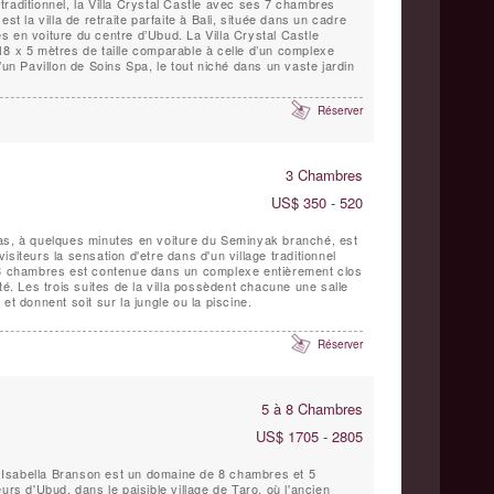
raditionnel, la Villa Crystal Castle avec ses 7 chambres
st la villa de retraite parfaite à Bali, située dans un cadre
 en voiture du centre d’Ubud. La Villa Crystal Castle
18 x 5 mètres de taille comparable à celle d’un complexe
’un Pavillon de Soins Spa, le tout niché dans un vaste jardin
Réserver
3 Chambres
US$ 350 - 520
as, à quelques minutes en voiture du Seminyak branché, est
siteurs la sensation d'etre dans d'un village traditionnel
 3 chambres est contenue dans un complexe entièrement clos
té. Les trois suites de la villa possèdent chacune une salle
et donnent soit sur la jungle ou la piscine.
Réserver
5 à 8 Chambres
US$ 1705 - 2805
Isabella Branson est un domaine de 8 chambres et 5
urs d'Ubud, dans le paisible village de Taro, où l'ancien