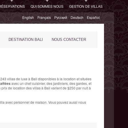
RÉSERVATIONS
QUI SOMMES NOUS
GESTION DE VILLAS
English
Français
Русский
Deutsch
Español
DESTINATION BALI
NOUS CONTACTER
 243 villas de luxe à Bali disponibles à la location et situées
taffées
avec un chef cuisinier, des jardiniers, des gardes, et
prix de location des villas à Bali varient
de $250 par nuit
à
ne villa avec personnel de maison. Vous pouvez aussi nous