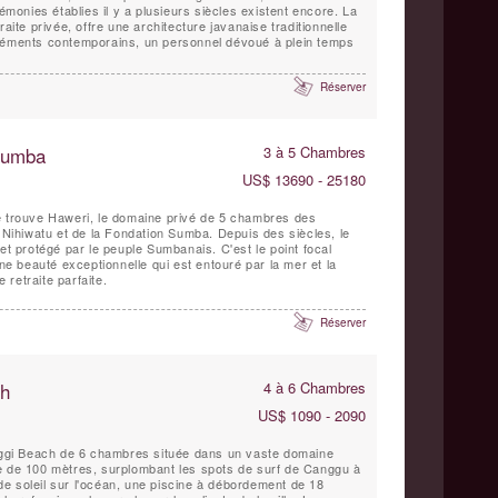
rémonies établies il y a plusieurs siècles existent encore. La
raite privée, offre une architecture javanaise traditionnelle
éléments contemporains, un personnel dévoué à plein temps
Réserver
 Sumba
3 à 5 Chambres
US$ 13690 - 25180
e trouve Haweri, le domaine privé de 5 chambres des
l Nihiwatu et de la Fondation Sumba. Depuis des siècles, le
et protégé par le peuple Sumbanais. C'est le point focal
une beauté exceptionnelle qui est entouré par la mer et la
e retraite parfaite.
Réserver
ch
4 à 6 Chambres
US$ 1090 - 2090
inggi Beach de 6 chambres située dans un vaste domaine
e de 100 mètres, surplombant les spots de surf de Canggu à
e soleil sur l'océan, une piscine à débordement de 18