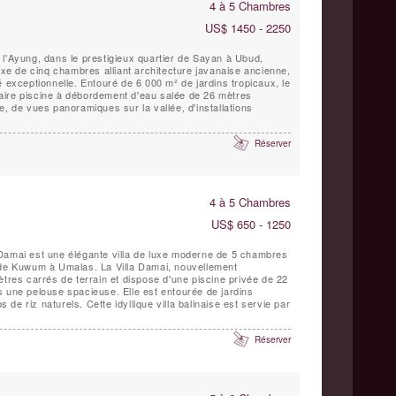
4 à 5 Chambres
US$ 1450 - 2250
 l'Ayung, dans le prestigieux quartier de Sayan à Ubud,
luxe de cinq chambres alliant architecture javanaise ancienne,
é exceptionnelle. Entouré de 6 000 m² de jardins tropicaux, le
aire piscine à débordement d'eau salée de 26 mètres
e, de vues panoramiques sur la vallée, d'installations
Réserver
4 à 5 Chambres
US$ 650 - 1250
Damai est une élégante villa de luxe moderne de 5 chambres
 de Kuwum à Umalas. La Villa Damai, nouvellement
ètres carrés de terrain et dispose d'une piscine privée de 22
s une pelouse spacieuse. Elle est entourée de jardins
e riz naturels. Cette idyllique villa balinaise est servie par
Réserver