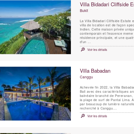
Villa Bidadari Cliffside E
Bukit
La Villa Bidadari Cliffside Estate
villa de location est de façon spe
Indien. Cette maison privée unique
contemporain et l'essence meme d
résidence principale, et une quatr
d'un ...
Voir les détails
Villa Babadan
Canggu
Achevée fin 2022, la Villa Babad
Bali avec des caractéristiques ar
balnéaire branché de Pereranan, 
la plage de surf de Pantai Lima. Avec des intérieurs chics dignes d'un magazine, rehaussés
par beaucoup de lumière naturell
recherché à Canggu....
Voir les détails