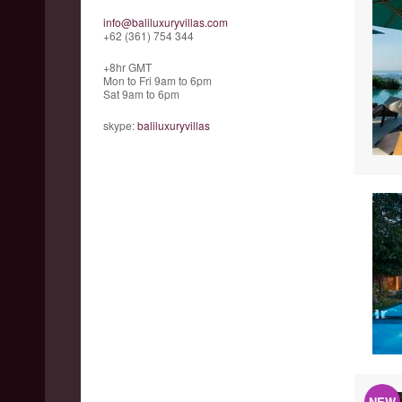
info@baliluxuryvillas.com
+62 (361) 754 344
+8hr GMT
Mon to Fri 9am to 6pm
Sat 9am to 6pm
skype:
baliluxuryvillas
NEW