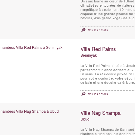
Un sanctuaire au cœur de l’Ubud t
climatisées entourées de rizières e
magnifique à seulement 10 minutes
dispose d’une grande piscine de 
hôtelier, d’un grand Yoga Shala, d
...
Voir les détails
Villa Red Palms
Seminyak
La Villa Red Palms située à Umal
parfaitement nichée donnant aux vi
Balinais. La résidence privée de
pour votre confort et votre sécuri
de bain et une douche extérieure, 
Voir les détails
Villa Nag Shampa
Ubud
La Villa Nag Shampa de Sam and 
piscines située non loin des haute