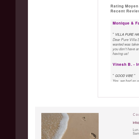
Rating Moyen
Recent Review
Monique & Fa
"
VILLA PURE HA
Dear Pure Villa S
wanted was taken
you don’t have am
having us!
Vinesh B. - I
"
"
GOOD VIBE
Yes, we had an am
main highlight. T
Novi, is very kind
Clara K. - Au
"
VILLA PURE S
Co
We stayed at vill
the Bali state of
info
Special thanks to
Lun.
Sam.
François G. 