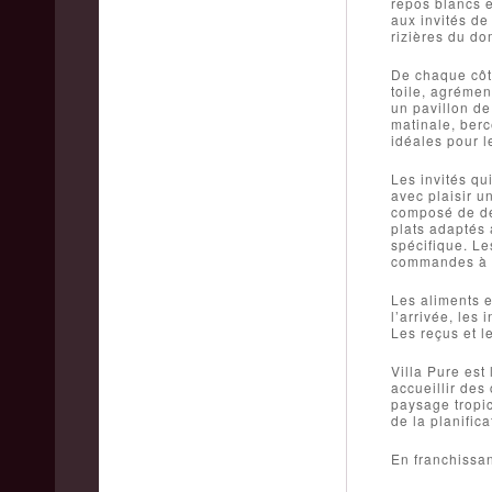
repos blancs e
aux invités d
rizières du do
De chaque côté
toile, agrémen
un pavillon de
matinale, berc
idéales pour 
Les invités qu
avec plaisir u
composé de dél
plats adaptés 
spécifique. Le
commandes à l
Les aliments e
l’arrivée, les
Les reçus et l
Villa Pure est
accueillir des
paysage tropic
de la planifica
En franchissan