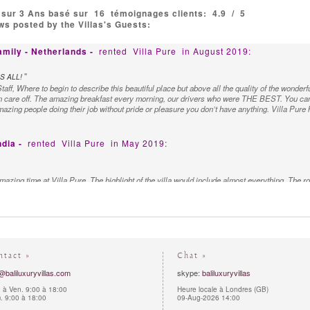
 sur 3 Ans basé sur
16
témoignages clients:
4.9
/
5
s posted by the Villas's Guests:
mily - Netherlands -
rented
Villa Pure
in August 2019:
"
S ALL!
taff, Where to begin to describe this beautiful place but above all the quality of the wonder
 care off. The amazing breakfast every morning, our drivers who were THE BEST. You can h
azing people doing their job without pride or pleasure you don’t have anything. Villa Pure
ndia -
rented
Villa Pure
in May 2019:
azing time at Villa Pure. The highlight of the villa would include almost everything. The
he rooms are very spacious and cozy. In short, the villa has a really good vibe. The hospitali
 to us. The drivers and the helpers are all very helpful.
stralia -
rented
Villa Pure
in August 2018:
"
TAFF ALWAYS KNEW WHAT WE NEEDED
ntact »
Chat »
a Pure for the week and left, It was maybe too short! We had such an amazing and relaxing t
 mind. Villa Pure staff were so friendly and helpful, always knew what we needed. The chef c
@baliluxuryvillas.com
skype:
baliluxuryvillas
 mbak Novi who took care of literally everything . Truly an amazing experience and incredi
 à Ven. 9:00 à 18:00
Heure locale à Londres (GB)
 9:00 à 18:00
09-Aug-2026 14:00
- France -
rented
Villa Pure
in July 2018: