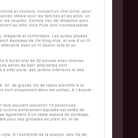
tionné et courtois, incluant un chef privé, pour
ances idéale pour les familles et les amis, un
ur les couples. Comme lieu de réception pour
onfort qu’offre Villa Pure sont incomparables.
, élégante et confortable. Les suites situées
nt équipées de lits King-size, et une d’un lit
 attenante avec un lit Queen-size et un
ions à écran plat de 32 pouces avec chaînes
 Les salles de bain attenantes sont
 effet pluie, des jardins intérieurs et des
. Ici, de grands lits de repos blanchis à la
urs sont uniquement dans les suites), à l’écoute
n teck pouvant accueillir 14 personnes
 la cuisine entièrement équipée est dotée de
spose également d’un vaste espace de stockage,
e pour des grillades en plein air, et de
illa. À l’extrémité de la piscine, des lits de