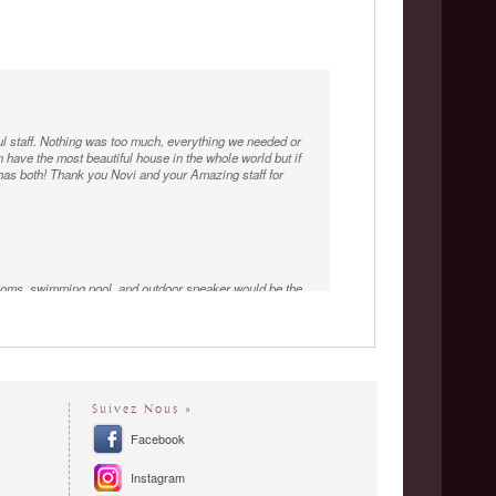
ful staff. Nothing was too much, everything we needed or
ave the most beautiful house in the whole world but if
 has both! Thank you Novi and your Amazing staff for
 rooms, swimming pool, and outdoor speaker would be the
ty of the villa staff are very good. The villa manager, Ibu
Suivez Nous »
ime. The property is incredible and definitely puts you in
ooked us delicious dinners that the kids enjoyed too.
Facebook
ble memories!! . we will be back
Instagram