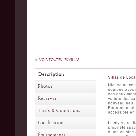
VOIR TOUTES LES VILLAS
Description
Villas de Loca
Nichée au cœu
Photos
équipée avec p
des deux monde
Réserver
voiture des ca
nouveau lieu i
Pererenan, ai
Tarifs & Conditions
accessible en 
Localisation
Le style archi
propriété spa
d’une cuisine
Équipements