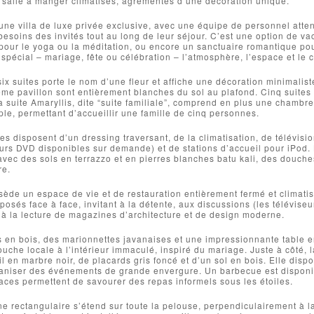
 salle à manger climatisés, agrémentés d’une décoration unique.
 une villa de luxe privée exclusive, avec une équipe de personnel atten
esoins des invités tout au long de leur séjour. C’est une option de vac
 pour le yoga ou la méditation, ou encore un sanctuaire romantique po
pécial – mariage, fête ou célébration – l’atmosphère, l’espace et le c
x suites porte le nom d’une fleur et affiche une décoration minimaliste
me pavillon sont entièrement blanches du sol au plafond. Cinq suites so
 suite Amaryllis, dite “suite familiale”, comprend en plus une chambre
ple, permettant d’accueillir une famille de cinq personnes.
tes disposent d’un dressing traversant, de la climatisation, de télévis
teurs DVD disponibles sur demande) et de stations d’accueil pour iPod.
ec des sols en terrazzo et en pierres blanches batu kali, des douches à
re.
sède un espace de vie et de restauration entièrement fermé et climatisé
posés face à face, invitant à la détente, aux discussions (les télévise
à la lecture de magazines d’architecture et de design moderne.
 en bois, des marionnettes javanaises et une impressionnante table e
ouche locale à l’intérieur immaculé, inspiré du mariage. Juste à côté,
il en marbre noir, de placards gris foncé et d’un sol en bois. Elle di
aniser des événements de grande envergure. Un barbecue est disponibl
ces permettent de savourer des repas informels sous les étoiles.
ne rectangulaire s’étend sur toute la pelouse, perpendiculairement à la v