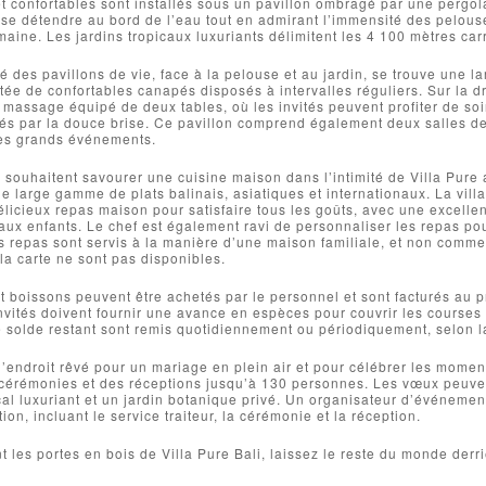
t confortables sont installés sous un pavillon ombragé par une pergol
e se détendre au bord de l’eau tout en admirant l’immensité des pel
maine. Les jardins tropicaux luxuriants délimitent les 4 100 mètres car
 des pavillons de vie, face à la pelouse et au jardin, se trouve une l
tée de confortables canapés disposés à intervalles réguliers. Sur la dro
 massage équipé de deux tables, où les invités peuvent profiter de s
és par la douce brise. Ce pavillon comprend également deux salles de b
les grands événements.
i souhaitent savourer une cuisine maison dans l’intimité de Villa Pure 
ne large gamme de plats balinais, asiatiques et internationaux. La vi
icieux repas maison pour satisfaire tous les goûts, avec une excellen
aux enfants. Le chef est également ravi de personnaliser les repas po
s repas sont servis à la manière d’une maison familiale, et non comme
a carte ne sont pas disponibles.
t boissons peuvent être achetés par le personnel et sont facturés au 
 invités doivent fournir une avance en espèces pour couvrir les courses
e solde restant sont remis quotidiennement ou périodiquement, selon l
 l’endroit rêvé pour un mariage en plein air et pour célébrer les moment
 cérémonies et des réceptions jusqu’à 130 personnes. Les vœux peuve
al luxuriant et un jardin botanique privé. Un organisateur d’événemen
tion, incluant le service traiteur, la cérémonie et la réception.
t les portes en bois de Villa Pure Bali, laissez le reste du monde derri