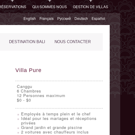
RÉSERVATIONS
QUI SOMMES NOUS
GESTION DE VILLAS
English
Français
Русский
Deutsch
Español
DESTINATION BALI
NOUS CONTACTER
Villa Pure
Canggu
6
Chambres
12 Personnes maximum
$0 - $0
Employés à temps plein et le chef
Idéal pour les mariages et réceptions
privées
Grand jardin et grande piscine
2 voitures avec chauffeurs inclus