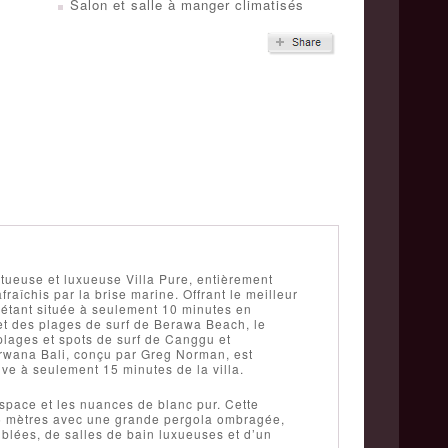
Salon et salle à manger climatisés
ueuse et luxueuse Villa Pure, entièrement
raîchis par la brise marine. Offrant le meilleur
n étant située à seulement 10 minutes en
 et des plages de surf de Berawa Beach, le
plages et spots de surf de Canggu et
irwana Bali, conçu par Greg Norman, est
ve à seulement 15 minutes de la villa.
’espace et les nuances de blanc pur. Cette
15 mètres avec une grande pergola ombragée,
lées, de salles de bain luxueuses et d’un