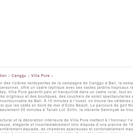
tion
>
Canggu
>
Villa Pure
>
r des rizières verdoyantes de la campagne de Canggu à Bali, la sompt
ersonnel, offre un cadre idyllique avec ses vastes jardins tropicaux raf
s, Villa Pure garantit paix et tranquillité dans un cadre rural, tout e
fés originaux et des boutiques, des couchers de soleil spectaculaires
ncontournable de Bali. À 10 minutes à l’ouest, on trouve les célèbres 
nsi que les cafés en bord de mer d’Echo Beach. Le parcours de golf N
seulement 20 minutes à Tanah Lot. Enfin, la vibrante Seminyak se trou
tectural et la décoration intérieure de Villa Pure mettent à l’honneur l
cieuse, élégante et incontestablement chic dispose d’une piscine de 
 entièrement équipée, de chambres spacieuses et confortablement meub