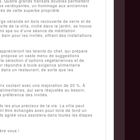
a. Quatre grands transats doubles permettent
ouses verdoyantes, un hommage aux anciennes
rés de cette superbe propriété.
arge véranda en bois recouverte de verre et de
ite de la villa, niché dans le jardin, se trouve
oins spa ou d’une séance de méditation
ain pour les invités, offrant des installations
apprécieront les talents du chef, qui prépare
lla propose un vaste menu de suggestions
te sélection d’options végétariennes et de
ur répondre à toute exigence alimentaire
 dans un restaurant, de sorte que les
prix coûtant avec une majoration de 20 %. À
 alimentaires, qui sera réajustée au besoin.
a préférence des invités.
s les plus précieux de la vie. La villa peut
nt être échangés avec pour toile de fond un
ts agréé vous assistera dans toutes les étapes
ère vous !