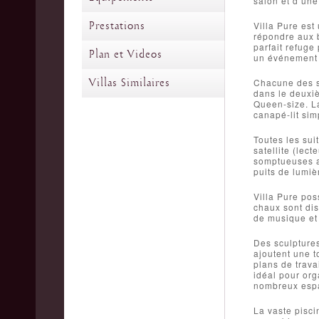
salon et d’une
Prestations
Villa Pure est
répondre aux b
parfait refuge
Plan et Videos
un événement s
Villas Similaires
Chacune des si
dans le deuxiè
Queen-size. La
canapé-lit sim
Toutes les sui
satellite (lec
somptueuses av
puits de lumiè
Villa Pure pos
chaux sont dis
de musique et 
Des sculptures
ajoutent une t
plans de trava
idéal pour org
nombreux espa
La vaste pisci