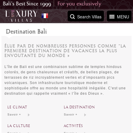
Search Villas
MENU
Destination Bali
ÉLUE PAR DE NOMBREUSES PERSONNES COMME “LA
PREMIERE DESTINATION DE VACANCES LA PLUS
ENVOUTANTE DU MONDE »
L'île de Bali est une combinaison sublime de temples hindous
colorés, de gens chaleureux et créatifs, de belles plages, de
terrasses de riz incroyablement vertes et d’imposants pics
volcaniques. Son infrastructure touristique moderne et
sophistiquée offre au monde une hospitalité inégalée. C'est une
destination qui rappelle vraiment « l’île des Dieux ».
LE CLIMAT
LA DESTINATION
Savoir +
Savoir +
LA CULTURE
ACTIVITÉS