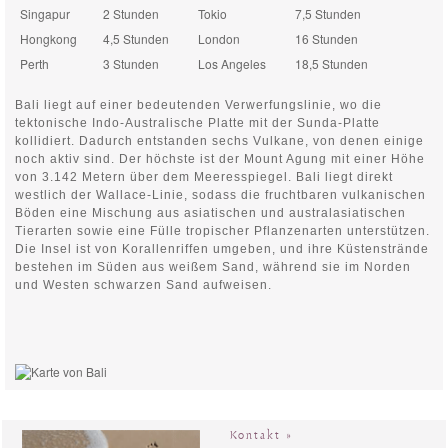
Singapur
2 Stunden
Tokio
7,5 Stunden
Hongkong
4,5 Stunden
London
16 Stunden
Perth
3 Stunden
Los Angeles
18,5 Stunden
Bali liegt auf einer bedeutenden Verwerfungslinie, wo die
tektonische Indo-Australische Platte mit der Sunda-Platte
kollidiert. Dadurch entstanden sechs Vulkane, von denen einige
noch aktiv sind. Der höchste ist der Mount Agung mit einer Höhe
von 3.142 Metern über dem Meeresspiegel. Bali liegt direkt
westlich der Wallace-Linie, sodass die fruchtbaren vulkanischen
Böden eine Mischung aus asiatischen und australasiatischen
Tierarten sowie eine Fülle tropischer Pflanzenarten unterstützen.
Die Insel ist von Korallenriffen umgeben, und ihre Küstenstrände
bestehen im Süden aus weißem Sand, während sie im Norden
und Westen schwarzen Sand aufweisen.
Kontakt »