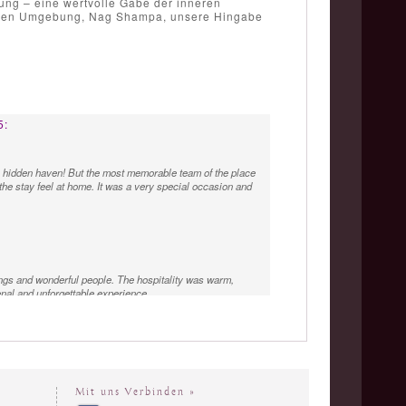
ung – eine wertvolle Gabe der inneren
deren Umgebung, Nag Shampa, unsere Hingabe
5:
a hidden haven! But the most memorable team of the place
the stay feel at home. It was a very special occasion and
ings and wonderful people. The hospitality was warm,
enal and unforgettable experience
u a huge thank you for all! The villa and the service have
Mit uns Verbinden »