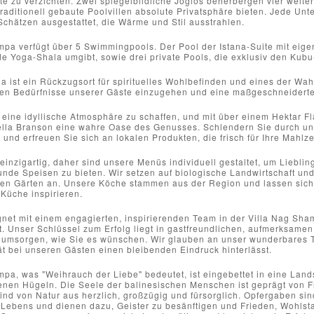
e zu verzichten. Zwei spiegelbildliche Joglos beherbergen vier weit
traditionell gebaute Poolvillen absolute Privatsphäre bieten. Jede Unte
Schätzen ausgestattet, die Wärme und Stil ausstrahlen.
mpa verfügt über 5 Swimmingpools. Der Pool der Istana-Suite mit eige
e Yoga-Shala umgibt, sowie drei private Pools, die exklusiv den Kubu
 ist ein Rückzugsort für spirituelles Wohlbefinden und eines der Wah
llen Bedürfnisse unserer Gäste einzugehen und eine maßgeschneiderte
 eine idyllische Atmosphäre zu schaffen, und mit über einem Hektar F
lla Branson eine wahre Oase des Genusses. Schlendern Sie durch un
nd erfreuen Sie sich an lokalen Produkten, die frisch für Ihre Mahlze
 einzigartig, daher sind unsere Menüs individuell gestaltet, um Lieblin
unde Speisen zu bieten. Wir setzen auf biologische Landwirtschaft und
en Gärten an. Unsere Köche stammen aus der Region und lassen sich v
Küche inspirieren.
gnet mit einem engagierten, inspirierenden Team in der Villa Nag Sha
. Unser Schlüssel zum Erfolg liegt in gastfreundlichen, aufmerksamen
 umsorgen, wie Sie es wünschen. Wir glauben an unser wunderbares Te
ät bei unseren Gästen einen bleibenden Eindruck hinterlässt.
pa, was "Weihrauch der Liebe" bedeutet, ist eingebettet in eine Land
nen Hügeln. Die Seele der balinesischen Menschen ist geprägt von Fr
ind von Natur aus herzlich, großzügig und fürsorglich. Opfergaben sin
 Lebens und dienen dazu, Geister zu besänftigen und Frieden, Wohlst