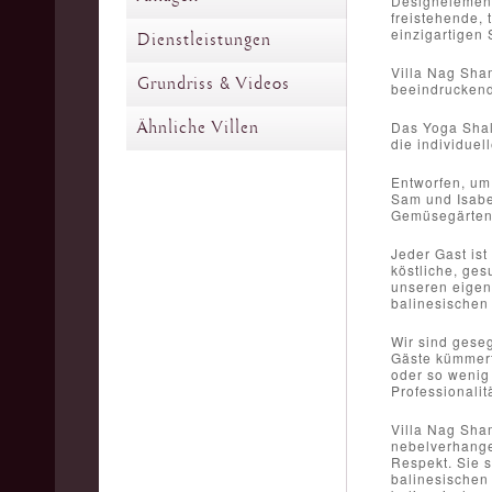
Designelement
freistehende, 
einzigartigen 
Dienstleistungen
Villa Nag Sha
Grundriss & Videos
beeindruckend
Ähnliche Villen
Das Yoga Shala
die individue
Entworfen, um
Sam und Isabe
Gemüsegärten u
Jeder Gast ist
köstliche, ges
unseren eigen
balinesischen 
Wir sind gese
Gäste kümmert
oder so wenig
Professionalit
Villa Nag Sham
nebelverhange
Respekt. Sie s
balinesischen