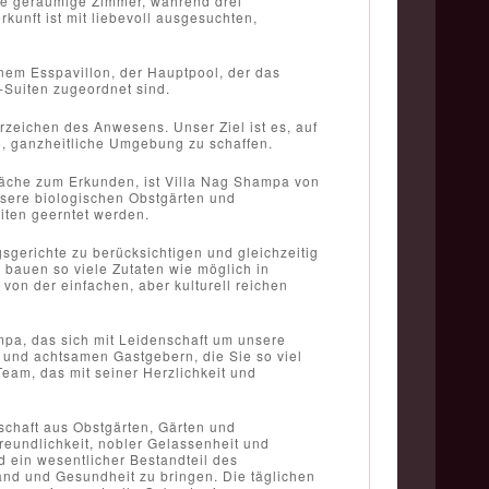
ere geräumige Zimmer, während drei
rkunft ist mit liebevoll ausgesuchten,
nem Esspavillon, der Hauptpool, der das
-Suiten zugeordnet sind.
rzeichen des Anwesens. Unser Ziel ist es, auf
, ganzheitliche Umgebung zu schaffen.
läche zum Erkunden, ist Villa Nag Shampa von
sere biologischen Obstgärten und
iten geerntet werden.
gsgerichte zu berücksichtigen und gleichzeitig
 bauen so viele Zutaten wie möglich in
on der einfachen, aber kulturell reichen
mpa, das sich mit Leidenschaft um unsere
 und achtsamen Gastgebern, die Sie so viel
am, das mit seiner Herzlichkeit und
schaft aus Obstgärten, Gärten und
eundlichkeit, nobler Gelassenheit und
d ein wesentlicher Bestandteil des
and und Gesundheit zu bringen. Die täglichen