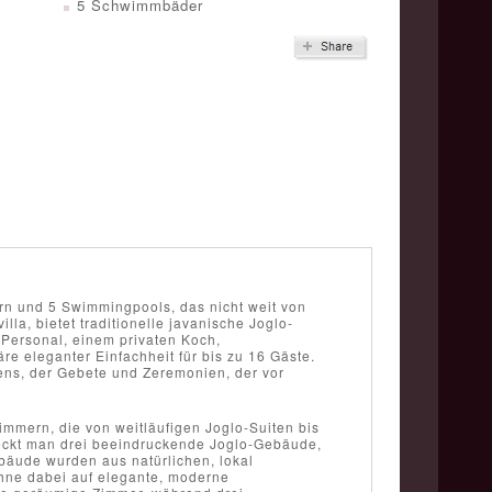
5 Schwimmbäder
rn und 5 Swimmingpools, das nicht weit von
lla, bietet traditionelle javanische Joglo-
 Personal, einem privaten Koch,
 eleganter Einfachheit für bis zu 16 Gäste.
ens, der Gebete und Zeremonien, der vor
mmern, die von weitläufigen Joglo-Suiten bis
deckt man drei beeindruckende Joglo-Gebäude,
bäude wurden aus natürlichen, lokal
 ohne dabei auf elegante, moderne