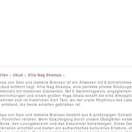
illen
>
Ubud
>
Villa Nag Shampa
>
mpa von Sam und Isabella Branson ist ein Anwesen mit 8 Schlafzimme
Ubud entfernt liegt. Villa Nag Shampa, eine perfekte private Rückzugsvi
kombiniert mit modernen Elementen. Mit 5 Swimmingpools, engagiertem
inrichtungen und einem großen Yoga-Shala schafft sie eine Atmosphäre
findet sich im friedlichen Dorf Taro, wo der uralte Rhythmus des Leb
entstand, bis heute erhalten geblieben ist.
mpa von Sam und Isabella Branson besteht aus 8 großzügigen Schlafzi
en Poolvillen reichen. Beim Spaziergang durch unsere Obstgärten ent
a-Suite, den Loungebereich und das Esszimmer beherbergen. Diese Ge
rialien errichtet und bieten ein authentisches kulturelles Erlebnis,