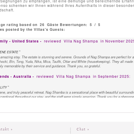
 Segnungen zu empfangen, ist eine demütige und bereichernde Erfahr
nso schenken wir Ihnen während Ihres Aufenthalts in dieser beson
dschaft.
age rating based on
26
Gäste Bewertungen:
5
/
5
s posted by the Villas's Guests:
mily - United States -
reviewed
Villa Nag Shampa
in November 202
"
ENE ESTATE
 amazing stay. The estate is stunning and serene. Grounds of Nag Shampa are perfect for 
hocki, Bin, Tong, Yuda, Nika, Mica, Taufik, Ottar and White (housekeeping). They all made 
ly memorable by their service and guidance. Thank you, so grateful.
ends - Australia -
reviewed
Villa Nag Shampa
in September 2025:
"
LITY
ene, and truly peaceful retreat. Nag Shamba is a sensational place with beautiful surround
xceptional throughout our stay, and the staff were simply amazing. Thank you for a phenom
mily - Spain -
reviewed
Villa Nag Shampa
in August 2025:
"
TABLE
en the best place in Bali, thank you for your attention and patience. All the family gives yo
mfortable.
ntakt »
Chat »