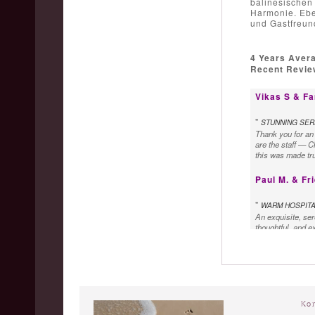
balinesischen
Harmonie. Ebe
und Gastfreun
4 Years Aver
Recent Review
Vikas S & Fa
"
STUNNING SER
Thank you for an
are the staff — C
this was made tru
Paul M. & Fri
"
WARM HOSPITA
An exquisite, ser
thoughtful, and e
Borja P. & Fa
"
MOST CONFOR
This place has be
been the most co
Ko