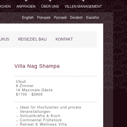
SUCHEN
ANFRAGEN
ÜBER UNS
VILLEN MANAGEMENT
English
Français
Русский
Deutsch
Español
XUS
REISEZIEL BALI
KONTAKT
Villa Nag Shampa
Ubud
8
Zimmer
16 Maximale Gäste
$1705 - $2805
Ideal für Hochzeiten und private
Veranstaltungen
Vollzeitkräfte & Koch
Continental Frühstück
Retreat & Wellness Villa