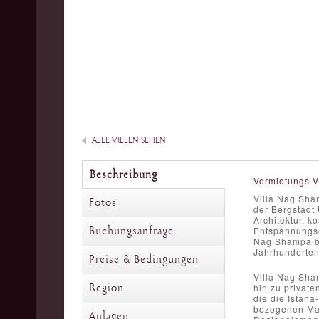
ALLE VILLEN SEHEN
Beschreibung
Vermietungs V
Villa Nag Sha
Fotos
der Bergstadt 
Architektur, 
Buchungsanfrage
Entspannungse
Nag Shampa be
Jahrhunderten 
Preise & Bedingungen
Villa Nag Sha
Region
hin zu privat
die die Istan
bezogenen Mate
Anlagen