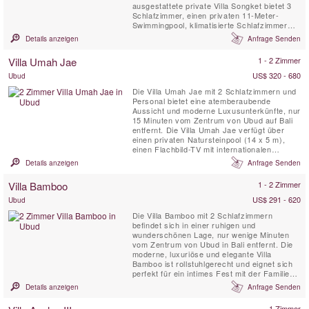
ausgestattete private Villa Songket bietet 3
Schlafzimmer, einen privaten 11-Meter-
Swimmingpool, klimatisierte Schlafzimmer
und ist sorgfältig mit einer perfekten Balance
Details anzeigen
Anfrage Senden
zwischen traditionellem Stil und modernem
Komfort eingerichtet.
Villa Umah Jae
1 - 2 Zimmer
US$ 320 - 680
Ubud
Die Villa Umah Jae mit 2 Schlafzimmern und
Personal bietet eine atemberaubende
Aussicht und moderne Luxusunterkünfte, nur
15 Minuten vom Zentrum von Ubud auf Bali
entfernt. Die Villa Umah Jae verfügt über
einen privaten Natursteinpool (14 x 5 m),
einen Flachbild-TV mit internationalen
Satellitenkanälen, eine Außenterrasse mit
Details anzeigen
Anfrage Senden
atemberaubender Aussicht, einen Wohn- und
Essbereich sowie eine voll ausgestattete
Villa Bamboo
1 - 2 Zimmer
Küche. WIFI. Ein Team von professionellen
Mitarbeitern ist ständig ...
US$ 291 - 620
Ubud
Die Villa Bamboo mit 2 Schlafzimmern
befindet sich in einer ruhigen und
wunderschönen Lage, nur wenige Minuten
vom Zentrum von Ubud in Bali entfernt. Die
moderne, luxuriöse und elegante Villa
Bamboo ist rollstuhlgerecht und eignet sich
perfekt für ein intimes Fest mit der Familie
oder Freunden, die das wahre Bali
Details anzeigen
Anfrage Senden
entdecken möchten. Die Villa Bamboo ist von
terrassierten Reisfeldern, Kokospalmen und
1 Zimmer