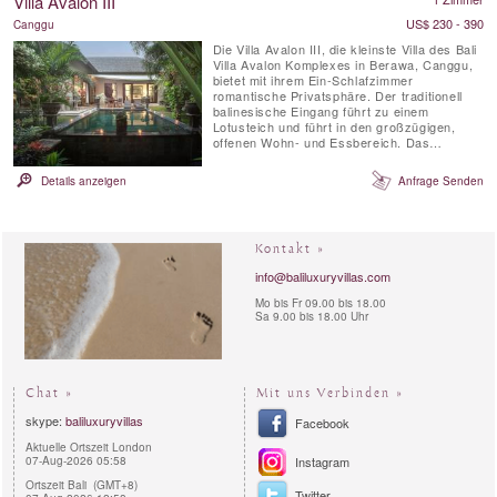
Villa Avalon III
üppiger tropischer Vegetation umgeben und
befindet sich in der Nähe des ...
US$ 230 - 390
Canggu
Die Villa Avalon III, die kleinste Villa des Bali
Villa Avalon Komplexes in Berawa, Canggu,
bietet mit ihrem Ein-Schlafzimmer
romantische Privatsphäre. Der traditionell
balinesische Eingang führt zu einem
Lotusteich und führt in den großzügigen,
offenen Wohn- und Essbereich. Das
Schlafzimmer verfügt über ein Queensize-
Bett und einen Sitzbereich mit Blick auf den
Details anzeigen
Anfrage Senden
6-Meter-Pool und die Poolterrasse sowie ein
luxuriöses En-Suite-Badezimmer mit
eleganter Badewanne und ...
Kontakt »
info@baliluxuryvillas.com
Mo bis Fr 09.00 bis 18.00
Sa 9.00 bis 18.00 Uhr
Chat »
Mit uns Verbinden »
skype:
baliluxuryvillas
Facebook
Aktuelle Ortszeit London
07-Aug-2026 05:58
Instagram
Ortszeit Bali (GMT+8)
Twitter