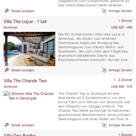
Doppeltüren vom Schlafzimmer getrennt ist.
Das offene Badezimmer bietet direkten
Zugang zum 8-Meter-Pool im privaten
Details anzeigen
Anfrage Senden
Garten. Die Villa verfügt über eine
Küchenzeile im Studio-Stil. Diese
Villa The Layar - 1 bdr
1 Zimmer
geschmackvolle Villa ist ideal für ein Paar in
den Flitterwochen. Arjuna kann für ...
US$ 320 - 490
Seminyak
Die Ein-Schlafzimmer-Villen des Layar in
Seminyak, die Stufen zum erhöhten
Gartenrasen folgen der Rundung des
Swimmingpools zum offenen Wohn- und
Essbereich, der sich unter dem Flügel des
dramatisch abfallenden Dachs aus
Eisenholzschindeln erstreckt. Auf der einen
Seite des Wohnbereichs liegt die dreieckige
Kombüsenküche, während auf der anderen
Details anzeigen
Anfrage Senden
Seite, abgewinkelt unter dem zweiten
Dachflügel, das geräumige Schlafzimmer und
Villa The Chands Two
1 - 2 Zimmer
sein angeschlossenes Gartenbadezimmer
liegen.
US$ 468 - 572
Seminyak
The Chands Two in Seminyak ist eine
Strandvilla mit 2 Schlafzimmern, nur eine
kurze Fahrt vom Herzen von Seminyak und
den Hotspots von Canggu entfernt. The
Chands Two bietet geräumige Schlafzimmer,
geschlossene Wohnbereiche, einen privaten
Swimmingpool und einen Ballen am Pool. Nur
wenige Schritte vom Strand, lokalen
Details anzeigen
Anfrage Senden
Restaurants und Strandbars entfernt,
können Sie entspannte Tage am Strand
Villa Dea Radha
1 Zimmer
verbringen, während Sie lokale Küche und