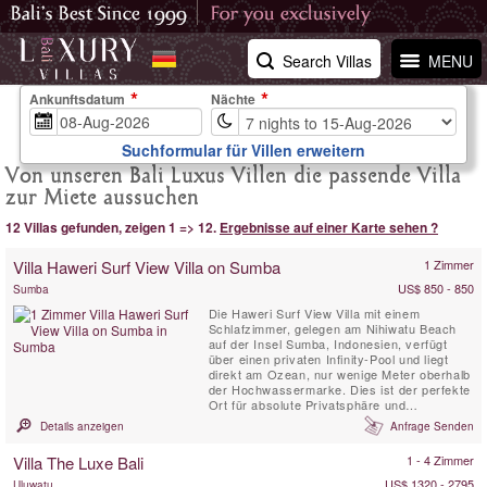
Search Villas
MENU
Ankunftsdatum
Nächte
Suchformular für Villen erweitern
Von unseren Bali Luxus Villen die passende Villa
zur Miete aussuchen
12 Villas gefunden, zeigen 1 => 12.
Ergebnisse auf einer Karte sehen ?
Villa Haweri Surf View Villa on Sumba
1 Zimmer
US$ 850 - 850
Sumba
Die Haweri Surf View Villa mit einem
Schlafzimmer, gelegen am Nihiwatu Beach
auf der Insel Sumba, Indonesien, verfügt
über einen privaten Infinity-Pool und liegt
direkt am Ozean, nur wenige Meter oberhalb
der Hochwassermarke. Dies ist der perfekte
Ort für absolute Privatsphäre und
Abgeschiedenheit – ideal für einen
Details anzeigen
Anfrage Senden
romantischen Urlaub oder eine
Hochzeitsreise. Von hier aus haben Sie
Villa The Luxe Bali
1 - 4 Zimmer
einen direkten Blick auf die berühmte
Surfwelle „God’s Left“, den 2,5 km langen ...
US$ 1320 - 2795
Uluwatu