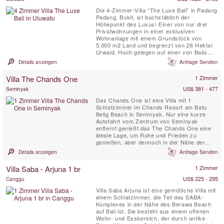
Die 4-Zimmer-Villa “The Luxe Bali” in Padang
Padang, Bukit, ist buchstäblich der
Höhepunkt des Luxus! Einer von nur drei
Privatwohnungen in einer exklusiven
Wohnanlage mit einem Grundstück von
5.000 m2 Land und begrenzt von 26 Hektar
Urwald. Hoch gelegen auf einer von Balis
Top Klippenlagen, bietet das Haus eine
Details anzeigen
Anfrage Senden
atemberaubende Aussicht auf die Brandung
und Strand, der Küstenlinie von Kuta und
Villa The Chands One
1 Zimmer
Seminyak in der Ferne, und von Balis
majestätischen heiligen Vulkan Mount
US$ 381 - 477
Seminyak
Agung....
Das Chands One ist eine Villa mit 1
Schlafzimmer im Chands Resort am Batu
Belig Beach in Seminyak. Nur eine kurze
Autofahrt vom Zentrum von Seminyak
entfernt genießt das The Chands One eine
ideale Lage, um Ruhe und Frieden zu
genießen, aber dennoch in der Nähe der
beliebten Restaurants, Boutiquen und Cafés
Details anzeigen
Anfrage Senden
zu bleiben. Diese Villa mit 1 Schlafzimmer
bietet einen romantischen, entspannenden
Villa Saba - Arjuna 1 br
1 Zimmer
Kurzurlaub für Ihren tropischen Urlaub mit
einem privaten Swimmingpool und einer ...
US$ 225 - 295
Canggu
Villa Saba Arjuna ist eine gemütliche Villa mit
einem Schlafzimmer, die Teil des SABA-
Komplexes in der Nähe des Berawa Beach
auf Bali ist. Sie besteht aus einem offenen
Wohn- und Essbereich, der durch antike