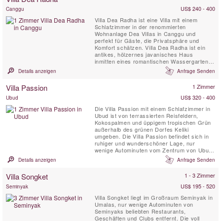
kalte Getränke genießen.
US$ 240 - 400
Canggu
Villa Dea Radha ist eine Villa mit einem
Schlafzimmer in der renommierten
Wohnanlage Dea Villas in Canggu und
perfekt für Gäste, die Privatsphäre und
Komfort schätzen. Villa Dea Radha ist ein
antikes, hölzernes javanisches Haus
inmitten eines romantischen Wassergartens.
Radha wurde zerlegt und aus einer kleinen
Details anzeigen
Anfrage Senden
Stadt in Zentraljava hergebracht, die für ihre
kunstvoll geschnitzten Holzarbeiten berühmt
Villa Passion
1 Zimmer
ist. Der private Freiformpool ist von einem
üppigen Garten umgeben, in ...
US$ 320 - 400
Ubud
Die Villa Passion mit einem Schlafzimmer in
Ubud ist von terrassierten Reisfeldern,
Kokospalmen und üppigem tropischen Grün
außerhalb des grünen Dorfes Keliki
umgeben. Die Villa Passion befindet sich in
ruhiger und wunderschöner Lage, nur
wenige Autominuten vom Zentrum von Ubud
entfernt. Die Villa Passion ist eine
Details anzeigen
Anfrage Senden
romantische, luxuriöse und elegante Villa,
die sich ideal für Traumflitterwochen oder
Villa Songket
1 - 3 Zimmer
kleine Familien eignet, die nach Perfektion
suchen.
US$ 195 - 520
Seminyak
Villa Songket liegt im Großraum Seminyak in
Umalas, nur wenige Autominuten von
Seminyaks beliebten Restaurants,
Geschäften und Clubs entfernt. Die voll