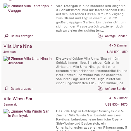
Villa Tatangan is eine moderne und elegante
3-Schlafzimmer Villa mit fantastischem Blick
auf den Indischen Ozean, direkten Zugang
zum Strand und liegt in einem 7000 m2
großen, üppigen Garten. Ein idealer Ort, um
sich von der Masse zurück zuziehen doch
nah an vielen der schönsten
Sehenswürdigkeiten von Bali, einschließlich
Details anzeigen
Anfrage Senden
des benachbarten Nirwana Golf Platzes.
Villa Uma Nina
4 - 5 Zimmer
US$ 590 - 850
Jimbaran
Die zweistöckige Villa Uma Nina mit fünf
Schlafzimmern liegt in ruhigen Gärten in
Jimbaran. Villa Uma Nina gehört einer
renommierten britischen Innenarchitektin und
ihrer Familie und wurde von ihr entworfen.
Von ihrer Lage auf einem Hügel bietet sie
einen ungehinderten Blick über Südbali, das
Meer und den entfernten Vulkan Gunung
Details anzeigen
Anfrage Senden
Agung.
Villa Windu Sari
4 - 5 Zimmer
US$ 830 - 1670
Seminyak
Das Villa liegt in Petitenget Seminyak die 5-
Zimmer Villa Windu Sari besteht aus zwei
Pavillons beherbergt eine herrliche Open-
Side-Wohn-und Essbereich, ein
Unterhaltungsterrasse, einen Fitnessraum, 5