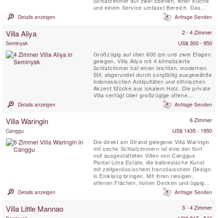
Schlafzimmer auf zwei Ebenen, einer Küche
und einem Service umfasst Bereich. Das
Anwesen befindet sich in einem reizvollen
Details anzeigen
Anfrage Senden
Garten mit einem Swimmingpool.
Villa Aliya
2 - 4 Zimmer
US$ 300 - 950
Seminyak
Großzügig auf über 600 qm und zwei Etagen
gelegen, Villa Aliya mit 4 klimatisierte
Schlafzimmer hat einen leichten, modernen
Stil, abgerundet durch sorgfältig ausgewählte
indonesischen Antiquitäten und ethnischen
Akzent Stücke aus lokalem Holz. Die private
Villa verfügt über großzügige offene
Wohnräume, die entworfen wurden, um die
Details anzeigen
Anfrage Senden
Meeres Brise zu einzufangen und es Ihnen
zu ermöglichen das Beste aus tropischen
Villa Waringin
6 Zimmer
Lebens genießen zu können.
US$ 1435 - 1950
Canggu
Die direkt am Strand gelegene Villa Waringin
mit sechs Schlafzimmern ist eine der fünf
voll ausgestatteten Villen von Canggus
Pantai Lima Estate, die balinesische Kunst
mit zeitgenössischem französischem Design
in Einklang bringen. Mit ihren riesigen,
offenen Flächen, hohen Decken und üppigen
Gärten ist sie eine der begehrtesten
Details anzeigen
Anfrage Senden
Luxusvillen auf Bali. Die Villa Waringin
verfügt über zwei Pavillons in einem
Villa Little Mannao
3 - 4 Zimmer
tropischen Garten und bietet ihren Gästen
viel Platz und das ...