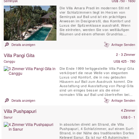
US$ 750 - 1650
Seminyak
organischen ...
Die Villa Amara Pradi im modernen Stil mit
vier Schlafzimmern liegt im Herzen von
Seminyak auf Bali und ist ein prächtiges
Anwesen im Designerstil, das Komfort und
Luxus der Spitzenklasse ausstrahlt. Wenn
Sie eintreten, werden Sie von weitläufigen
Räumen und einem offenen Grundriss
begrüßt, ideal für eine entspannte Zeit mit
Ihren Lieben. Erdige balinesische
Details anzeigen
Anfrage Senden
Innenräume treffen auf modernes Design.
Die Villa Amara Pradi erstreckt sich über
Villa Pangi Gita
2 - 3 Zimmer
zwei Ebenen und bietet ...
US$ 425 - 780
Canggu
Die Ende 1999 fertiggestellte Villa Pangi Gita
verkörpert die neue Welle von elegantem
Luxus und Komfort, die in neu gebauten
Häusern auf Bali zum Ausdruck kommt. Die
Ausstattung und Ausstattung von Pangi Gita
sind um einiges besser als die einer
normalen Villa auf Bali und übertreffen bei
Weitem die eines Fünf-Sterne-Hotels. Jedes
Details anzeigen
Anfrage Senden
der drei luxuriösen Schlafzimmer befindet
sich in einem eigenen Gebäude im
Villa Pushpapuri
4 Zimmer
Bungalow-Stil. Alle Gebäude auf dem
Grundstück wurden von den ...
US$ 0 - 1
Sanur
In absoluten direkt am Strand, die Villa
Pushpapuri, 4 Schlafzimmer, auf einem Surf-
Strand, in der Nähe des traditionellen Dorfes
Ketewel Sanur. Es ist nur 45 Autominuten