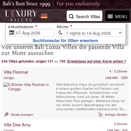
Search Villas
MENU
Ankunftsdatum
Nächte
Suchformular für Villen erweitern
Von unseren Bali Luxus Villen die passende Villa
zur Miete aussuchen
244 Villas gefunden, zeigen 121 => 150.
Ergebnisse auf einer Karte sehen ?
Villa Florimar
4 - 5 Zimmer
US$ 690 - 1250
Canggu
Villa Mahatma Haus ist gemütlich versteckt
in einem großen Garten mit Palmen und
tropischen Pflanzen. Schlafzimmer und
Wohnzimmer sind um einen 18-Meter
Naturstein Pool gelegen. Mahatma-Haus ist
nur einen kurzen Spaziergang von der
charmanten traditionellen balinesischen Dorf
Seseh und vom Strand zum Surfen.
Details anzeigen
Anfrage Senden
Villa Dea Amy
3 Zimmer
US$ 540 - 970
Canggu