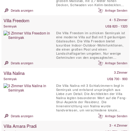
großem Maßstab, mit 3,7 Meter hohen
Decken, Schwaden von Kelim-bedeckten
schwarzen Betonböden und genügend
Details anzeigen
Anfrage Senden
mehrstöckigem Wohnraum, um eine
Menschenmenge zu schlucken, und einem
Villa Freedom
4 - 5 Zimmer
herrlichen 180-Grad-Panoramablick auf die
Reisfelder . Die voll besetzte Villa Mana
US$ 820 - 1320
Seminyak
bietet Platz ...
Die Villa Freedom im schicken Seminyak ist
eine moderne Villa auf Bali mit 5 geräumigen
Gästesuiten. Die Villa Freedom bietet
luxuriöse Indoor-Outdoor-Wohnfunktionen,
die einen großen Pool und einen
Landschaftsgarten umgeben. Nur wenige
Gehminuten von den angesagtesten
Resorts, Restaurants, Boutiquen und dem
Details anzeigen
Anfrage Senden
Nachtleben von Seminyak entfernt, wurde
die Villa Freedom nach australischen
Villa Nalina
3 Zimmer
Standards gebaut, um Familien und
Freunden gerecht zu werden, die auf der
US$ 700 - 900
Seminyak
Suche nach der ...
Die Villa Nalina mit 3 Schlafzimmern liegt in
Seminyak und entstand ursprünglich aus
Liebe zum Detail. Die Architekten der Villa
Nalina legten besonderen Wert auf die Feng-
Shui-Aspekte der Residenz. Die
Inneneinrichtung von Nalina wurde
handverlesen, um verschiedene lokale
Einflüsse hervorzuheben, wie beispielsweise
Details anzeigen
Anfrage Senden
die chinesischen Keramikvasen und die
großen hinduistischen und buddhistischen
Villa Amara Pradi
3 - 4 Zimmer
Steinstatuen im Gartenbereich. Die
Verwendung von lokal gewonnenen,