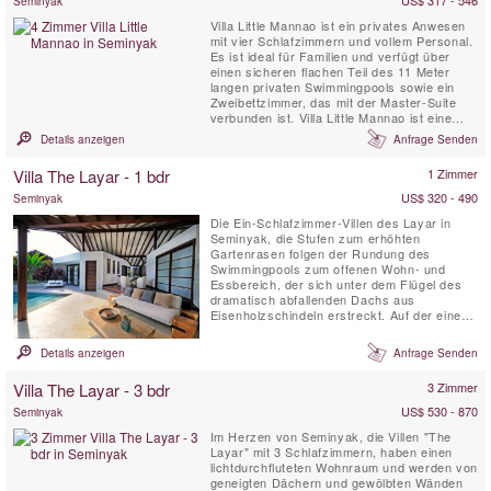
US$ 317 - 546
Seminyak
Villa Little Mannao ist ein privates Anwesen
mit vier Schlafzimmern und vollem Personal.
Es ist ideal für Familien und verfügt über
einen sicheren flachen Teil des 11 Meter
langen privaten Swimmingpools sowie ein
Zweibettzimmer, das mit der Master-Suite
verbunden ist. Villa Little Mannao ist eine
erstaunliche Entdeckung, eingebettet in die
Details anzeigen
Anfrage Senden
ruhigen Reisfelder von Kerobokan, Südbali,
nur 10 Autominuten vom Zentrum des
Villa The Layar - 1 bdr
1 Zimmer
trendigen und pulsierenden Seminyak
entfernt. Das Anwesen ...
US$ 320 - 490
Seminyak
Die Ein-Schlafzimmer-Villen des Layar in
Seminyak, die Stufen zum erhöhten
Gartenrasen folgen der Rundung des
Swimmingpools zum offenen Wohn- und
Essbereich, der sich unter dem Flügel des
dramatisch abfallenden Dachs aus
Eisenholzschindeln erstreckt. Auf der einen
Seite des Wohnbereichs liegt die dreieckige
Kombüsenküche, während auf der anderen
Details anzeigen
Anfrage Senden
Seite, abgewinkelt unter dem zweiten
Dachflügel, das geräumige Schlafzimmer und
Villa The Layar - 3 bdr
3 Zimmer
sein angeschlossenes Gartenbadezimmer
liegen.
US$ 530 - 870
Seminyak
Im Herzen von Seminyak, die Villen "The
Layar" mit 3 Schlafzimmern, haben einen
lichtdurchfluteten Wohnraum und werden von
geneigten Dächern und gewölbten Wänden