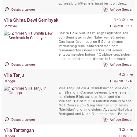
aufweist, größtenteils inspiriert von den
traditionellen hölzernen Joglo-Häusern
Details anzeigen
Anfrage Senden
Javas, jedoch mit einem stilvollen Mix aus
modernem Komfort.
Villa Shinta Dewi Seminyak
3 - 5 Zimmer
US$ 520 - 1190
Seminyak
Shinta Dewi Villa ist im angesagtesten Teil
von Seminyak in der Nähe von Stränden.
Das luxuriöse moderne 5 Schlafzimmer
Vermietung Villa, entworfen von dem
renommierten Glenn Parker, mit seiner
entspannenden Indoor / Outdoor-tropischen
Lebensumfeld bietet die beste Unterkunft in
Bali.
Details anzeigen
Anfrage Senden
Villa Tanju
4 Zimmer
US$ 890 - 1740
Canggu
Villa Tanju ist ein 4-Schlafzimmer-Villa direkt
am Strand in Canggu gelegen, bietet einen
herrlichen Blick auf das Meer und die
Vulkane. Es ist nur 10 Minuten vom Nirwana
Golf Course von Greg Norman und Hotels
"Meridian" und im gleichen Abstand Golfplatz
Beduguol und Nusa Dua konzipiert. Es hat
einen großen Garten von 2400 M2 mit
Details anzeigen
Anfrage Senden
Kokospalmen und Frangipani punktiert.
Villa Tantangan
3 Zimmer
US$ 0 - 0
Canggu