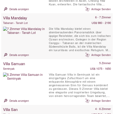
besten Architekten in Asien, Cheong Yew
Kuan, entworfen. Die fantastische Villa
verbindet modernen Luxus mit traditioneller
Details anzeigen
Anfrage Senden
Eleganz und ist ideal geeignet für
Hochzeiten, Sonderveranstaltungen oder
Villa Mandalay
6 - 7 Zimmer
einen ruhigen Familienurlaub. Villa
Samadhana liegt in der Nähe des ruhigen ...
US$ 980 - 2190
Tabanan - Tanah Lot
Die Villa Mandalay bietet einen
atemberaubenden Panoramablick über
üppige Reisfelder, die sich bis zum Indischen
Ozean erstrecken. Gelegen in der Region
Canggu - Tabanan an der malerischen
Südwestküste Balis, ist die Villa Mandalay
ein luxuriöses und exotisches Refugium. Mit
der Möglichkeit, zwischen sechs und sieben
Details anzeigen
Anfrage Senden
Schlafzimmern zu wählen, bietet diese
geräumige Villa ausreichend Platz für
Villa Samuan
5 Zimmer
Familien und kleine Gruppen. Die
weitläufigen Rasenflächen, umrahmt von ...
US$ 1075 - 1650
Seminyak
Villa Samuan Villa in Seminyak ist ein
einzigartiges Zufluchtsort um eine
entspannte Atmosphäre mit einem
angemessenen Sinn für Genuss kombiniert
zu geniessen. Dieses 5-Zimmer-Villa bietet
eine elegante und inspirierten Umgebung,
von einem hervorragenden Team bewirtet,
werden Sie die wahre balinesische
Details anzeigen
Anfrage Senden
Gastfreundschaft entdecken. Ein Aufenthalt
in der Villa Samuan helfen der Seele und dem
Villa San
4 - 6 Zimmer
Geist ruhen zu finden.