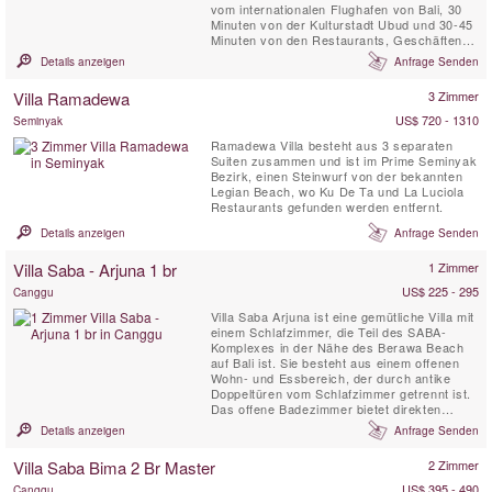
vom internationalen Flughafen von Bali, 30
Minuten von der Kulturstadt Ubud und 30-45
Minuten von den Restaurants, Geschäften
und Nachtleben von Kuta und Seminyak. Es
Details anzeigen
Anfrage Senden
wird durch den Fluss Wos und einem
Surfstrand Herkules und mehr begrenzt ist,
Villa Ramadewa
3 Zimmer
ist es mit einer spektakulären Aussicht auf
die Strände von ...
US$ 720 - 1310
Seminyak
Ramadewa Villa besteht aus 3 separaten
Suiten zusammen und ist im Prime Seminyak
Bezirk, einen Steinwurf von der bekannten
Legian Beach, wo Ku De Ta und La Luciola
Restaurants gefunden werden entfernt.
Details anzeigen
Anfrage Senden
Villa Saba - Arjuna 1 br
1 Zimmer
US$ 225 - 295
Canggu
Villa Saba Arjuna ist eine gemütliche Villa mit
einem Schlafzimmer, die Teil des SABA-
Komplexes in der Nähe des Berawa Beach
auf Bali ist. Sie besteht aus einem offenen
Wohn- und Essbereich, der durch antike
Doppeltüren vom Schlafzimmer getrennt ist.
Das offene Badezimmer bietet direkten
Zugang zum 8-Meter-Pool im privaten
Details anzeigen
Anfrage Senden
Garten. Die Villa verfügt über eine
Küchenzeile im Studio-Stil. Diese
Villa Saba Bima 2 Br Master
2 Zimmer
geschmackvolle Villa ist ideal für ein Paar in
den Flitterwochen. Arjuna kann für ...
US$ 395 - 490
Canggu