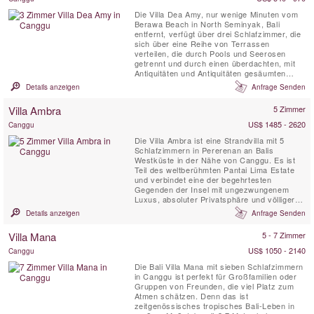
Die Villa Dea Amy, nur wenige Minuten vom
Berawa Beach in North Seminyak, Bali
entfernt, verfügt über drei Schlafzimmer, die
sich über eine Reihe von Terrassen
verteilen, die durch Pools und Seerosen
getrennt und durch einen überdachten, mit
Antiquitäten und Antiquitäten gesäumten
Gang verbunden sind.
Details anzeigen
Anfrage Senden
Villa Ambra
5 Zimmer
US$ 1485 - 2620
Canggu
Die Villa Ambra ist eine Strandvilla mit 5
Schlafzimmern in Pererenan an Balis
Westküste in der Nähe von Canggu. Es ist
Teil des weltberühmten Pantai Lima Estate
und verbindet eine der begehrtesten
Gegenden der Insel mit ungezwungenem
Luxus, absoluter Privatsphäre und völliger
Gelassenheit. Es hat sogar ein eigenes Kino
Details anzeigen
Anfrage Senden
und eine gut sortierte Bibliothek mit iMac und
Drucker. Alle fünf Suiten haben eine Veranda
Villa Mana
5 - 7 Zimmer
mit Blick auf den Ozean und unterscheiden
sich im Design ...
US$ 1050 - 2140
Canggu
Die Bali Villa Mana mit sieben Schlafzimmern
in Canggu ist perfekt für Großfamilien oder
Gruppen von Freunden, die viel Platz zum
Atmen schätzen. Denn das ist
zeitgenössisches tropisches Bali-Leben in