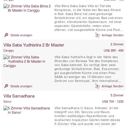
Villa Bima Saba Saba Villa ist Teil des
Komplexes, in der Nähe der Berawa Strand
in Bali. Saba Bima hat zwei geräumige
Schlafzimmer mit, ein eigenes Bad und einen
großen, klimatisierten Speiseraum, mit einer
separaten Gästetoilette, neben einer
offenen, voll ausgestattete Küche und Pool.
Verbunden mit dem Esszimmer durch einen
Details anzeigen
Anfrage Senden
überdachten Gang. SABA ist weniger als 10
Minuten von Seminyak. Entworfen von
Villa Saba Yudhistira 2 Br Master
2 Zimmer
international renommierten Architekten, Ross
Franklin.
US$ 395 - 490
Canggu
Villa Saba Yudhistira liegt in der Nähe des
Strandes von Berawa Teil des Komplexes
von Saba befindet. Es verfügt über zwei
geräumige Schlafzimmer, Bad, Esszimmer,
gut ausgestattete Küche und einen Pool.
SABA ist weniger als 10 Minuten vom
Zentrum von Seminyak. Vom international
renommierten Architekten, Ross Franklin
Details anzeigen
Anfrage Senden
konzipiert.
Villa Samadhana
5 Zimmer
US$ 700 - 1230
Sanur
Villa Samadhana in Sanur, Ketewel, ist der
Inbegriff von Stil, Service und Raum.
Inmitten weitläufigen Rasenflächen und
exotischen tropischen Gärten bietet dieses
5-Zimmer-Villa und wurde von einem der