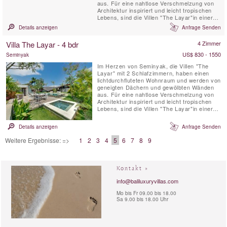
aus. Für eine nahtlose Verschmelzung von
Architektur inspiriert und leicht tropischen
Lebens, sind die Villen "The Layar"in einer
Klasse für sich. Dieses ikonische Enklave im
Details anzeigen
Anfrage Senden
Herzen von Seminyak verfügt über 23 Villen,
die jeweils in ihrem eigenen, sehr privaten
Villa The Layar - 4 bdr
4 Zimmer
Garten Heiligtum Fan von einem zentralen
Kolonnade...
US$ 830 - 1550
Seminyak
Im Herzen von Seminyak, die Villen "The
Layar" mit 2 Schlafzimmern, haben einen
lichtdurchfluteten Wohnraum und werden von
geneigten Dächern und gewölbten Wänden
aus. Für eine nahtlose Verschmelzung von
Architektur inspiriert und leicht tropischen
Lebens, sind die Villen "The Layar"in einer
Klasse für sich. Dieses ikonische Enklave im
Herzen von Seminyak verfügt über 23 Villen,
Details anzeigen
Anfrage Senden
die jeweils in ihrem eigenen, sehr privaten
Garten Heiligtum Fan von einem zentralen
Weitere Ergebnisse: =>
1
2
3
4
5
6
7
8
9
Kolonnade...
Kontakt »
info@baliluxuryvillas.com
Mo bis Fr 09.00 bis 18.00
Sa 9.00 bis 18.00 Uhr