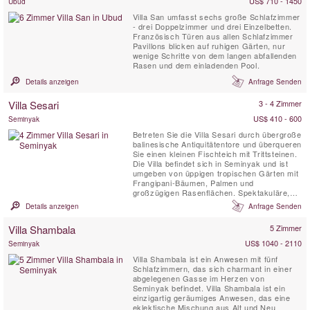
US$ 710 - 1450
Ubud
Villa San umfasst sechs große Schlafzimmer
- drei Doppelzimmer und drei Einzelbetten.
Französisch Türen aus allen Schlafzimmer
Pavillons blicken auf ruhigen Gärten, nur
wenige Schritte von dem langen abfallenden
Rasen und dem einladenden Pool.
Details anzeigen
Anfrage Senden
Villa Sesari
3 - 4 Zimmer
US$ 410 - 600
Seminyak
Betreten Sie die Villa Sesari durch übergroße
balinesische Antiquitätentore und überqueren
Sie einen kleinen Fischteich mit Trittsteinen.
Die Villa befindet sich in Seminyak und ist
umgeben von üppigen tropischen Gärten mit
Frangipani-Bäumen, Palmen und
großzügigen Rasenflächen. Spektakuläre,
übergroße Buddha-Steinfiguren erstrahlen
Details anzeigen
Anfrage Senden
abends im Licht und die Wasserspiele
spiegeln das wahre Bali wider.
Villa Shambala
5 Zimmer
US$ 1040 - 2110
Seminyak
Villa Shambala ist ein Anwesen mit fünf
Schlafzimmern, das sich charmant in einer
abgelegenen Gasse im Herzen von
Seminyak befindet. Villa Shambala ist ein
einzigartig geräumiges Anwesen, das eine
eklektische Mischung aus Alt und Neu