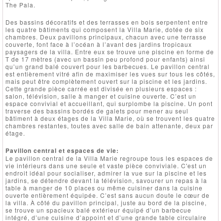
The Pala.
Des bassins décoratifs et des terrasses en bois serpentent entre
les quatre bâtiments qui composent la Villa Marie, dotée de six
chambres. Deux pavillons principaux, chacun avec une terrasse
couverte, font face à l’océan à l’avant des jardins tropicaux
paysagers de la villa. Entre eux se trouve une piscine en forme de
T de 17 mètres (avec un bassin peu profond pour enfants) ainsi
qu’un grand balé couvert pour les barbecues. Le pavillon central
est entièrement vitré afin de maximiser les vues sur tous les côtés,
mais peut être complètement ouvert sur la piscine et les jardins.
Cette grande pièce carrée est divisée en plusieurs espaces :
salon, télévision, salle à manger et cuisine ouverte. C’est un
espace convivial et accueillant, qui surplombe la piscine. Un pont
traverse des bassins bordés de galets pour mener au seul
bâtiment à deux étages de la Villa Marie, où se trouvent les quatre
chambres restantes, toutes avec salle de bain attenante, deux par
étage.
Pavillon central et espaces de vie:
Le pavillon central de la Villa Marie regroupe tous les espaces de
vie intérieurs dans une seule et vaste pièce conviviale. C'est un
endroit idéal pour socialiser, admirer la vue sur la piscine et les
jardins, se détendre devant la télévision, savourer un repas à la
table à manger de 10 places ou même cuisiner dans la cuisine
ouverte entièrement équipée. C’est sans aucun doute le cœur de
la villa. À côté du pavillon principal, juste au bord de la piscine,
se trouve un spacieux balé extérieur équipé d’un barbecue
intégré, d’une cuisine d’appoint et d’une grande table circulaire