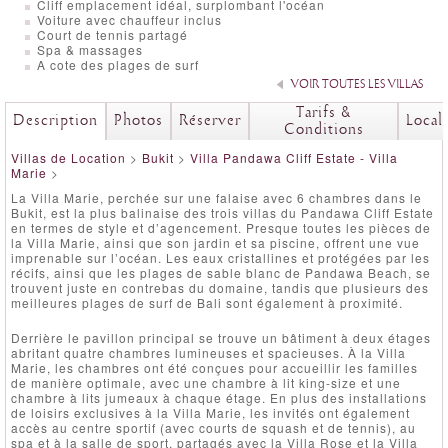
Cliff emplacement idéal, surplombant l'océan
Voiture avec chauffeur inclus
Court de tennis partagé
Spa & massages
A cote des plages de surf
VOIR TOUTES LES VILLAS
Tarifs &
Description
Photos
Réserver
Local
Conditions
Villas de Location
>
Bukit
>
Villa Pandawa Cliff Estate - Villa
Marie
>
La Villa Marie, perchée sur une falaise avec 6 chambres dans le
Bukit, est la plus balinaise des trois villas du Pandawa Cliff Estate
en termes de style et d’agencement. Presque toutes les pièces de
la Villa Marie, ainsi que son jardin et sa piscine, offrent une vue
imprenable sur l’océan. Les eaux cristallines et protégées par les
récifs, ainsi que les plages de sable blanc de Pandawa Beach, se
trouvent juste en contrebas du domaine, tandis que plusieurs des
meilleures plages de surf de Bali sont également à proximité.
Derrière le pavillon principal se trouve un bâtiment à deux étages
abritant quatre chambres lumineuses et spacieuses. À la Villa
Marie, les chambres ont été conçues pour accueillir les familles
de manière optimale, avec une chambre à lit king-size et une
chambre à lits jumeaux à chaque étage. En plus des installations
de loisirs exclusives à la Villa Marie, les invités ont également
accès au centre sportif (avec courts de squash et de tennis), au
spa et à la salle de sport, partagés avec la Villa Rose et la Villa