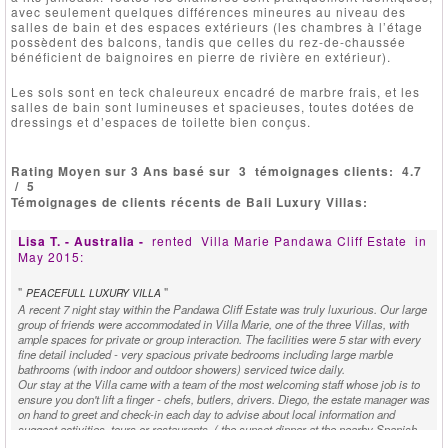
avec seulement quelques différences mineures au niveau des
salles de bain et des espaces extérieurs (les chambres à l’étage
possèdent des balcons, tandis que celles du rez-de-chaussée
bénéficient de baignoires en pierre de rivière en extérieur).
Les sols sont en teck chaleureux encadré de marbre frais, et les
salles de bain sont lumineuses et spacieuses, toutes dotées de
dressings et d’espaces de toilette bien conçus.
Rating Moyen sur 3 Ans basé sur
3
témoignages clients:
4.7
/
5
Témoignages de clients récents de Bali Luxury Villas:
Lisa T. - Australia -
rented
Villa Marie Pandawa Cliff Estate
in
May 2015:
"
"
PEACEFULL LUXURY VILLA
A recent 7 night stay within the Pandawa Cliff Estate was truly luxurious. Our large
group of friends were accommodated in Villa Marie, one of the three Villas, with
ample spaces for private or group interaction. The facilities were 5 star with every
fine detail included - very spacious private bedrooms including large marble
bathrooms (with indoor and outdoor showers) serviced twice daily.
Our stay at the Villa came with a team of the most welcoming staff whose job is to
ensure you don't lift a finger - chefs, butlers, drivers. Diego, the estate manager was
on hand to greet and check-in each day to advise about local information and
suggest activities, tours or restaurants. ( the sunset dinner at the nearby Spanish
restaurant, El Kabron, was a highlight). Our group was a very active one so the