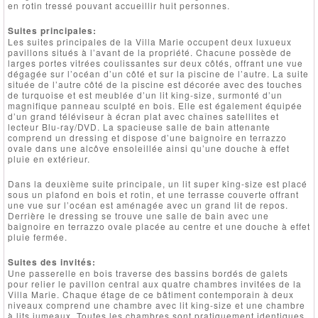
en rotin tressé pouvant accueillir huit personnes.
Suites principales:
Les suites principales de la Villa Marie occupent deux luxueux
pavillons situés à l’avant de la propriété. Chacune possède de
larges portes vitrées coulissantes sur deux côtés, offrant une vue
dégagée sur l’océan d’un côté et sur la piscine de l’autre. La suite
située de l’autre côté de la piscine est décorée avec des touches
de turquoise et est meublée d’un lit king-size, surmonté d’un
magnifique panneau sculpté en bois. Elle est également équipée
d’un grand téléviseur à écran plat avec chaînes satellites et
lecteur Blu-ray/DVD. La spacieuse salle de bain attenante
comprend un dressing et dispose d’une baignoire en terrazzo
ovale dans une alcôve ensoleillée ainsi qu’une douche à effet
pluie en extérieur.
Dans la deuxième suite principale, un lit super king-size est placé
sous un plafond en bois et rotin, et une terrasse couverte offrant
une vue sur l’océan est aménagée avec un grand lit de repos.
Derrière le dressing se trouve une salle de bain avec une
baignoire en terrazzo ovale placée au centre et une douche à effet
pluie fermée.
Suites des invités:
Une passerelle en bois traverse des bassins bordés de galets
pour relier le pavillon central aux quatre chambres invitées de la
Villa Marie. Chaque étage de ce bâtiment contemporain à deux
niveaux comprend une chambre avec lit king-size et une chambre
à lits jumeaux. Toutes les chambres sont pratiquement identiques,