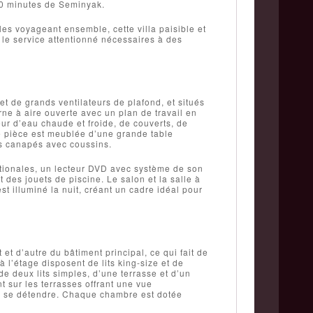
50 minutes de Seminyak.
les voyageant ensemble, cette villa paisible et
et le service attentionné nécessaires à des
t de grands ventilateurs de plafond, et situés
rne à aire ouverte avec un plan de travail en
eur d’eau chaude et froide, de couverts, de
te pièce est meublée d’une grande table
es canapés avec coussins.
ationales, un lecteur DVD avec système de son
 des jouets de piscine. Le salon et la salle à
st illuminé la nuit, créant un cadre idéal pour
t d’autre du bâtiment principal, ce qui fait de
 l’étage disposent de lits king-size et de
 deux lits simples, d’une terrasse et d’un
t sur les terrasses offrant une vue
ur se détendre. Chaque chambre est dotée