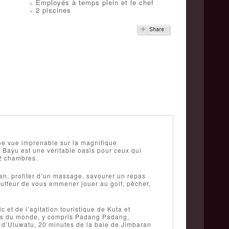
Employés à temps plein et le chef
2 piscines
une vue imprenable sur la magnifique
 Bayu est une véritable oasis pour ceux qui
 2 chambres.
an, profiter d’un massage, savourer un repas
auffeur de vous emmener jouer au golf, pêcher,
c et de l’agitation touristique de Kuta et
res du monde, y compris Padang Padang,
le d’Uluwatu, 20 minutes de la baie de Jimbaran