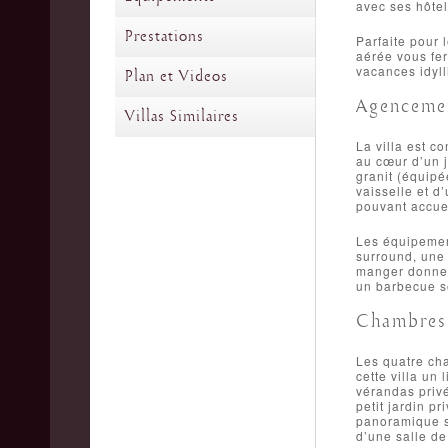
avec ses hôte
Prestations
Parfaite pour 
aérée vous fera
vacances idyll
Plan et Videos
Agencemen
Villas Similaires
La villa est c
au cœur d’un j
granit (équipé
vaisselle et d
pouvant accuei
Les équipement
surround, une 
manger donnent
un barbecue so
Chambres
Les quatre cha
cette villa un
vérandas privé
petit jardin p
panoramique su
d’une salle de