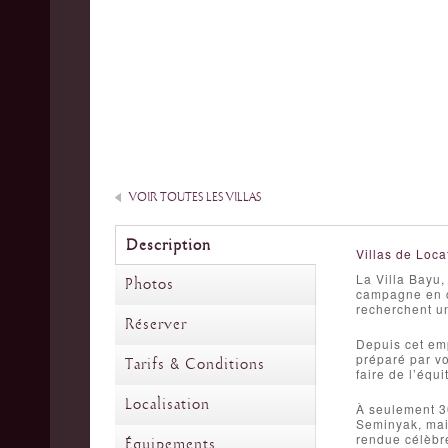
VOIR TOUTES LES VILLAS
Description
Villas de Loca
La Villa Bayu,
Photos
campagne en co
recherchent un
Réserver
Depuis cet emp
préparé par vo
Tarifs & Conditions
faire de l’équi
Localisation
À seulement 30 
Seminyak, mai
rendue célèbre
Équipements