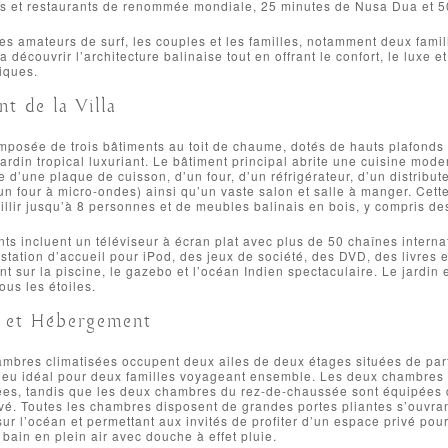
ls et restaurants de renommée mondiale, 25 minutes de Nusa Dua et 
les amateurs de surf, les couples et les familles, notamment deux famil
 découvrir l’architecture balinaise tout en offrant le confort, le luxe 
iques.
t de la Villa
omposée de trois bâtiments au toit de chaume, dotés de hauts plafonds e
ardin tropical luxuriant. Le bâtiment principal abrite une cuisine mode
e d’une plaque de cuisson, d’un four, d’un réfrigérateur, d’un distribut
’un four à micro-ondes) ainsi qu’un vaste salon et salle à manger. Cet
llir jusqu’à 8 personnes et de meubles balinais en bois, y compris d
s incluent un téléviseur à écran plat avec plus de 50 chaînes intern
station d’accueil pour iPod, des jeux de société, des DVD, des livres et
 sur la piscine, le gazebo et l’océan Indien spectaculaire. Le jardin e
us les étoiles.
 et Hébergement
mbres climatisées occupent deux ailes de deux étages situées de part e
 lieu idéal pour deux familles voyageant ensemble. Les deux chambres à
es, tandis que les deux chambres du rez-de-chaussée sont équipées de
rivé. Toutes les chambres disposent de grandes portes pliantes s’ouvran
r l’océan et permettant aux invités de profiter d’un espace privé po
 bain en plein air avec douche à effet pluie.