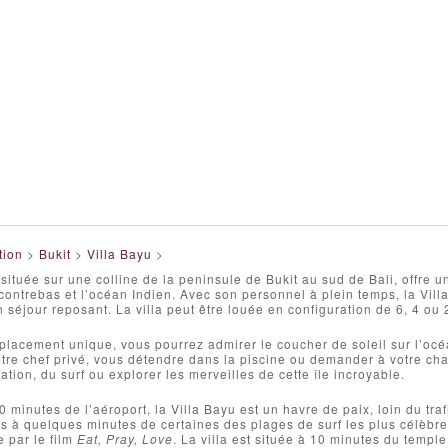
tion
>
Bukit
>
Villa Bayu
>
 située sur une colline de la peninsule de Bukit au sud de Bali, offre 
ntrebas et l’océan Indien. Avec son personnel à plein temps, la Villa
 séjour reposant. La villa peut être louée en configuration de 6, 4 ou
lacement unique, vous pourrez admirer le coucher de soleil sur l’océ
tre chef privé, vous détendre dans la piscine ou demander à votre ch
tation, du surf ou explorer les merveilles de cette île incroyable.
minutes de l’aéroport, la Villa Bayu est un havre de paix, loin du trafi
s à quelques minutes de certaines des plages de surf les plus célèb
 par le film
Eat, Pray, Love
. La villa est située à 10 minutes du temp