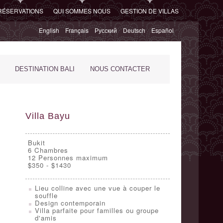
RÉSERVATIONS
QUI SOMMES NOUS
GESTION DE VILLAS
English
Français
Русский
Deutsch
Español
DESTINATION BALI
NOUS CONTACTER
Villa Bayu
Bukit
6
Chambres
12 Personnes maximum
$350 - $1430
Lieu colline avec une vue à couper le
souffle
Design contemporain
Villa parfaite pour familles ou groupe
d'amis