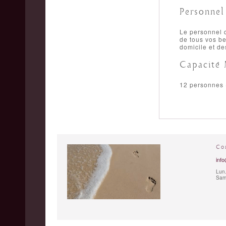
Personnel 
Le personnel q
de tous vos be
domicile et de
Capacité
12 personnes (
Co
info
Lun.
Sam.