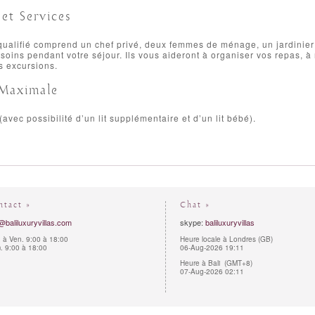
et Services
ualifié comprend un chef privé, deux femmes de ménage, un jardinier e
soins pendant votre séjour. Ils vous aideront à organiser vos repas, à 
s excursions.
 Maximale
avec possibilité d’un lit supplémentaire et d’un lit bébé).
ntact »
Chat »
@baliluxuryvillas.com
skype:
baliluxuryvillas
 à Ven. 9:00 à 18:00
Heure locale à Londres (GB)
 9:00 à 18:00
06-Aug-2026 19:11
Heure à Bali (GMT+8)
07-Aug-2026 02:11