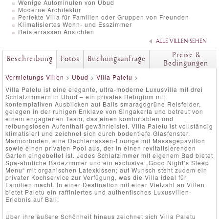
Wenige Autominuten von Ubud
Moderne Architektur
Perfekte Villa für Familien oder Gruppen von Freunden
Klimatisiertes Wohn- und Esszimmer
Reisterrassen Ansichten
ALLE VILLEN SEHEN
Preise &
Beschreibung
Fotos
Buchungsanfrage
Bedingungen
Vermietungs Villen
>
Ubud
>
Villa Paletu
>
Villa Paletu ist eine elegante, ultra-moderne Luxusvilla mit drei
Schlafzimmern in Ubud – ein privates Refugium mit
kontemplativen Ausblicken auf Balis smaragdgrüne Reisfelder,
gelegen in der ruhigen Enklave von Singakerta und betreut von
einem engagierten Team, das einen komfortablen und
reibungslosen Aufenthalt gewährleistet. Villa Paletu ist vollständig
klimatisiert und zeichnet sich durch bodentiefe Glasfenster,
Marmorböden, eine Dachterrassen-Lounge mit Massagepavillon
sowie einen privaten Pool aus, der in einen revitalisierenden
Garten eingebettet ist. Jedes Schlafzimmer mit eigenem Bad bietet
Spa-ähnliche Badezimmer und ein exclusive „Good Night’s Sleep
Menu“ mit organischen Latexkissen; auf Wunsch steht zudem ein
privater Kochservice zur Verfügung, was die Villa ideal für
Familien macht. In einer Destination mit einer Vielzahl an Villen
bietet Paletu ein raffiniertes und authentisches Luxusvillen-
Erlebnis auf Bali.
Über ihre äußere Schönheit hinaus zeichnet sich Villa Paletu