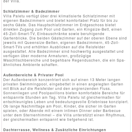
der Villa.
Schlafzimmer & Badezimmer
Villa Paletu verfügt über drei klimatisierte Schlafzimmer mit
eigenen Badezimmern und bietet komfortabel Platz für bis zu
sechs Gäste. Das Hauptschlafzimmer im Erdgeschoss bietet
direkten Zugang zum Pool und Garten, ein Kingsize-Bett, einen
45-Zoll-Smart-TV, Einbauschränke sowie beruhigende
Gartenblicke. Die beiden Gästezimmer auf der oberen Ebene sind
jeweils mit Queensize-Betten, eigenen Badezimmern, 45-Zoll-
Smart-TVs und erhöhten Ausblicken auf die Reisfelder
ausgestattet. Alle Badezimmer sind hochwertig ausgestattet und
verfügen über moderne Armaturen, großzügige
Waschtischbereiche und begehbare Regenduschen, die ein Spa-
ähnliches Ambiente schaffen.
Außenbereiche & Privater Pool
Der Außenbereich konzentriert sich auf einen 13 Meter langen
privaten Swimmingpool, eingebettet in einen angelegten Garten
mit Blick auf die Reisfelder und den angrenzenden Fluss.
Sonnenliegen und Poolpavillons bieten komfortable Bereiche für
entspannte Stunden am Tag. Villa Paletu ist gleichermaßen für
entschleunigtes Leben und bedeutungsvolle Erlebnisse konzipiert.
Ob lange Nachmittage am Pool, Kinder, die sicher im Garten
spielen, oder Abende mit einem intimen Dinner oder Barbecue
unter dem Sternenhimmel – die Villa unterstützt einen Rhythmus,
der gleichermaßen entspannt wie tiefgehend ist.
Dachterrasse, Wellness & Zusätzliche Einrichtungen