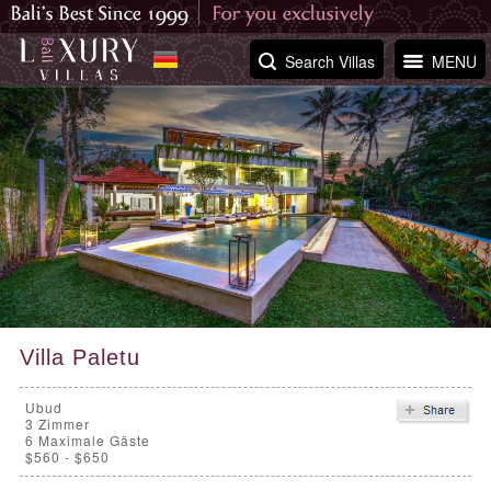
Search Villas
MENU
Villa Paletu
Ubud
3
Zimmer
6 Maximale Gäste
$560 - $650