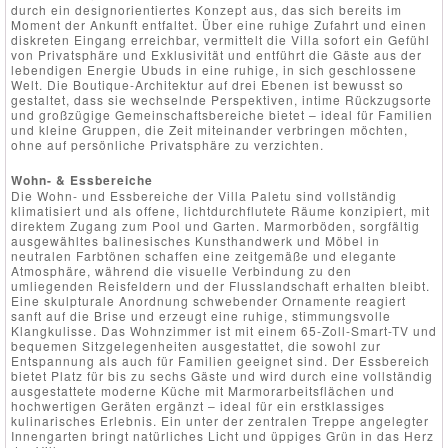
durch ein designorientiertes Konzept aus, das sich bereits im
Moment der Ankunft entfaltet. Über eine ruhige Zufahrt und einen
diskreten Eingang erreichbar, vermittelt die Villa sofort ein Gefühl
von Privatsphäre und Exklusivität und entführt die Gäste aus der
lebendigen Energie Ubuds in eine ruhige, in sich geschlossene
Welt. Die Boutique-Architektur auf drei Ebenen ist bewusst so
gestaltet, dass sie wechselnde Perspektiven, intime Rückzugsorte
und großzügige Gemeinschaftsbereiche bietet – ideal für Familien
und kleine Gruppen, die Zeit miteinander verbringen möchten,
ohne auf persönliche Privatsphäre zu verzichten.
Wohn- & Essbereiche
Die Wohn- und Essbereiche der Villa Paletu sind vollständig
klimatisiert und als offene, lichtdurchflutete Räume konzipiert, mit
direktem Zugang zum Pool und Garten. Marmorböden, sorgfältig
ausgewähltes balinesisches Kunsthandwerk und Möbel in
neutralen Farbtönen schaffen eine zeitgemäße und elegante
Atmosphäre, während die visuelle Verbindung zu den
umliegenden Reisfeldern und der Flusslandschaft erhalten bleibt.
Eine skulpturale Anordnung schwebender Ornamente reagiert
sanft auf die Brise und erzeugt eine ruhige, stimmungsvolle
Klangkulisse. Das Wohnzimmer ist mit einem 65-Zoll-Smart-TV und
bequemen Sitzgelegenheiten ausgestattet, die sowohl zur
Entspannung als auch für Familien geeignet sind. Der Essbereich
bietet Platz für bis zu sechs Gäste und wird durch eine vollständig
ausgestattete moderne Küche mit Marmorarbeitsflächen und
hochwertigen Geräten ergänzt – ideal für ein erstklassiges
kulinarisches Erlebnis. Ein unter der zentralen Treppe angelegter
Innengarten bringt natürliches Licht und üppiges Grün in das Herz