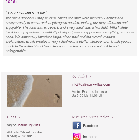
2026:
"
"
RELAXING and STYLISH
We had a wonderful stay at Villa Paletu, the staff were incredibly helpful and
always ready to assist with anything we needed, making our stay effortless and
enjoyable. The food was excellent, and every meal was a highlight. Villa Paletu
itself is very spacious, beautifully designed, and equipped with everything we could
need. We especially loved the large, clean pool and the overall modern
architecture, which creates a very relaxing and stylish atmosphere. Thank you so
much to the entire Villa Paletu team for making our stay so enjoyable and
unforgettable.
Karina B. Villa Manager - Indonesia -
reviewed
Villa Paletu
in
March 2026:
Kontakt »
"
"
CONTEMPORARY UBUD LUXURY WITH A VIEW
Brand new Villa Paletu near Ubud center is an exquisite addition to the Bali luxury
info@baliluxuryvillas.com
villa rental market. A labour of love by its European owner, who spared no expense
Mo bis Fr 09.00 bis 18.00
or thought to create a top notch contemporary Villa within a relaxing rural charming
Sa 9.00 bis 18.00 Uhr
setting. The high quality of the interiors is defined with the European linens and
tasteful polished furnishing. The master bedroom with ensuite bathroom and walk in
closet is discreetly separated from the additional 2 guest rooms. As a guest you
have the options to enjoy air-conditioning living and dining or lounge on the lovely
breezy roof top terrace overlooking the rice fields. The lovely Villa staff is very
Chat »
Mit uns Verbinden »
caring and attentive without compromising guest privacy. From Villa Paletu guests
skype:
baliluxuryvillas
can explore in a few minutes the center of Ubud and its many surrounding art
Facebook
galleries and shops and excursions.
Aktuelle Ortszeit London
07-Aug-2026 08:08
Instagram