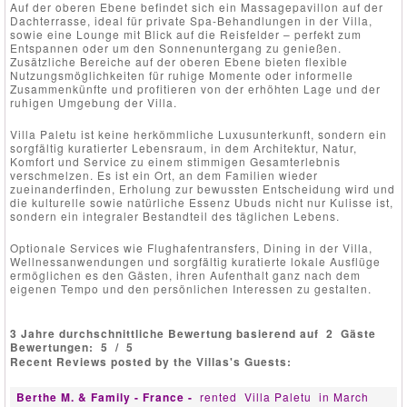
Auf der oberen Ebene befindet sich ein Massagepavillon auf der
Dachterrasse, ideal für private Spa-Behandlungen in der Villa,
sowie eine Lounge mit Blick auf die Reisfelder – perfekt zum
Entspannen oder um den Sonnenuntergang zu genießen.
Zusätzliche Bereiche auf der oberen Ebene bieten flexible
Nutzungsmöglichkeiten für ruhige Momente oder informelle
Zusammenkünfte und profitieren von der erhöhten Lage und der
ruhigen Umgebung der Villa.
Villa Paletu ist keine herkömmliche Luxusunterkunft, sondern ein
sorgfältig kuratierter Lebensraum, in dem Architektur, Natur,
Komfort und Service zu einem stimmigen Gesamterlebnis
verschmelzen. Es ist ein Ort, an dem Familien wieder
zueinanderfinden, Erholung zur bewussten Entscheidung wird und
die kulturelle sowie natürliche Essenz Ubuds nicht nur Kulisse ist,
sondern ein integraler Bestandteil des täglichen Lebens.
Optionale Services wie Flughafentransfers, Dining in der Villa,
Wellnessanwendungen und sorgfältig kuratierte lokale Ausflüge
ermöglichen es den Gästen, ihren Aufenthalt ganz nach dem
eigenen Tempo und den persönlichen Interessen zu gestalten.
3 Jahre durchschnittliche Bewertung basierend auf
2
Gäste
Bewertungen:
5
/
5
Recent Reviews posted by the Villas's Guests:
Berthe M. & Family - France -
rented
Villa Paletu
in March