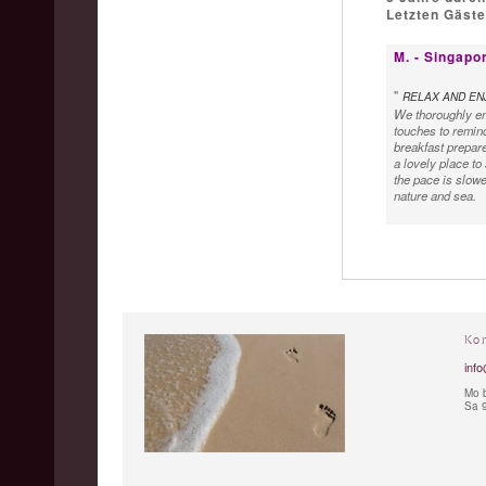
Letzten Gäst
M. - Singapo
"
RELAX AND EN
We thoroughly enj
touches to remind
breakfast prepare
a lovely place to
the pace is slowe
nature and sea.
Ko
info
Mo b
Sa 9