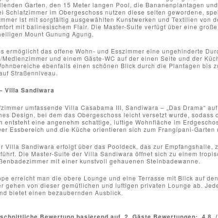
allenden Garten, den 15 Meter langen Pool, die Bananenplantagen un
ei Schlafzimmer im Obergeschoss nutzen diese selten gewordene, spek
mmer ist mit sorgfältig ausgewählten Kunstwerken und Textilien von d
fort mit balinesischem Flair. Die Master-Suite verfügt über eine gro
 heiligen Mount Gunung Agung.
s ermöglicht das offene Wohn- und Esszimmer eine ungehinderte Durch
-/Medienzimmer und einem Gäste-WC auf der einen Seite und der Küche
Wohnbereiche ebenfalls einen schönen Blick durch die Plantagen bis 
auf Straßenniveau.
– Villa Sandiwara
fzimmer umfassende Villa Casabama III, Sandiwara – „Das Drama“ auf I
ches Design, bei dem das Obergeschoss leicht versetzt wurde, sodass
h entsteht eine angenehm schattige, luftige Wohnfläche im Erdgeschos
Der Essbereich und die Küche orientieren sich zum Frangipani-Garten 
r Villa Sandiwara erfolgt über das Pooldeck, das zur Empfangshalle
hrt. Die Master-Suite der Villa Sandiwara öffnet sich zu einem tropis
ßenbadezimmer mit einer kunstvoll gehauenen Steinbadewanne.
ppe erreicht man die obere Lounge und eine Terrasse mit Blick auf d
r gehen von dieser gemütlichen und luftigen privaten Lounge ab. Jed
d bietet einen bezaubernden Ausblick.
schnittliche Bewertung basierend auf
2
Gäste Bewertungen:
4.8