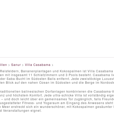
illen
>
Sanur
>
Villa Casabama
>
eisfeldern, Bananenplantagen und Kokospalmen ist Villa Casabama 
llen mit insgesamt 11 Schlafzimmern und 3 Pools besteht. Casabama l
er Saba-Bucht im Südosten Balis entfernt. Jede zweistöckige Luxusvil
en Blick auf den nahen Ozean im Südosten und die Berge im Nordoste
 traditionellen balinesischen Dorfanlagen kombinieren die Casabama-V
ganz und höchstem Komfort. Jede ultra-schicke Villa ist vollständig ei
– und doch leicht über ein gemeinsames Tor zugänglich, falls Freunde
ausgestatteter Fitness- und Yogaraum am Eingang des Anwesens steht 
m Meer erstreckt sich ein wunderschöner, mit Kokospalmen gesäumter R
d Veranstaltungen eignet.