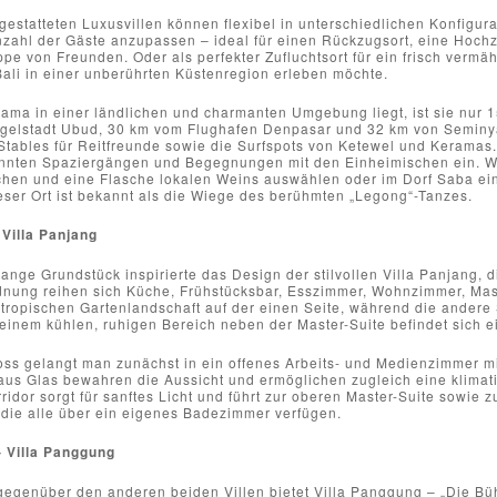
gestatteten Luxusvillen können flexibel in unterschiedlichen Konfigu
zahl der Gäste anzupassen – ideal für einen Rückzugsort, eine Hochze
pe von Freunden. Oder als perfekter Zufluchtsort für ein frisch vermäh
ali in einer unberührten Küstenregion erleben möchte.
ma in einer ländlichen und charmanten Umgebung liegt, ist sie nur 1
gelstadt Ubud, 30 km vom Flughafen Denpasar und 32 km von Seminyak
Stables für Reitfreunde sowie die Surfspots von Ketewel und Keramas
annten Spaziergängen und Begegnungen mit den Einheimischen ein. 
hen und eine Flasche lokalen Weins auswählen oder im Dorf Saba eine
eser Ort ist bekannt als die Wiege des berühmten „Legong“-Tanzes.
Villa Panjang
ange Grundstück inspirierte das Design der stilvollen Villa Panjang, d
dnung reihen sich Küche, Frühstücksbar, Esszimmer, Wohnzimmer, Mas
 tropischen Gartenlandschaft auf der einen Seite, während die andere
n einem kühlen, ruhigen Bereich neben der Master-Suite befindet sich
ss gelangt man zunächst in ein offenes Arbeits- und Medienzimmer mi
us Glas bewahren die Aussicht und ermöglichen zugleich eine klimatis
rridor sorgt für sanftes Licht und führt zur oberen Master-Suite sowie
 die alle über ein eigenes Badezimmer verfügen.
 Villa Panggung
 gegenüber den anderen beiden Villen bietet Villa Panggung – „Die B