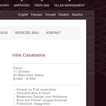
SUCHEN
ANFRAGEN
ÜBER UNS
VILLEN MANAGEMENT
English
Français
Русский
Deutsch
Español
XUS
REISEZIEL BALI
KONTAKT
Villa Casabama
Sanur
11
Zimmer
22 Maximale Gäste
$1260 - $1600
Strand zu Fuß erreichbar
Vollzeitkräfte & Koch
Modernes Design und Ambiente
Auto mit Fahrer eingeschlossen
Frühstück inbegriffen