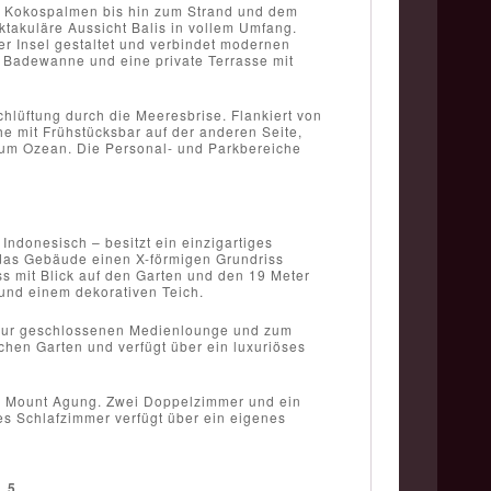
d Kokospalmen bis hin zum Strand und dem
takuläre Aussicht Balis in vollem Umfang.
er Insel gestaltet und verbindet modernen
ße Badewanne und eine private Terrasse mit
lüftung durch die Meeresbrise. Flankiert von
 mit Frühstücksbar auf der anderen Seite,
zum Ozean. Die Personal- und Parkbereiche
ndonesisch – besitzt ein einzigartiges
 das Gebäude einen X-förmigen Grundriss
s mit Blick auf den Garten und den 19 Meter
und einem dekorativen Teich.
, zur geschlossenen Medienlounge und zum
chen Garten und verfügt über ein luxuriöses
en Mount Agung. Zwei Doppelzimmer und ein
es Schlafzimmer verfügt über ein eigenes
/
5