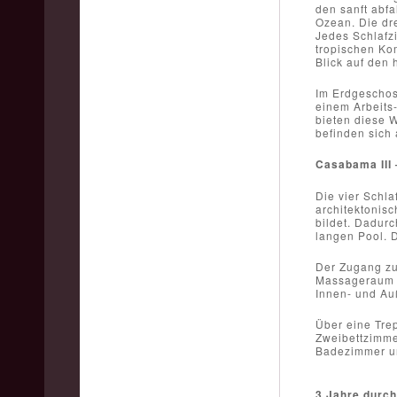
den sanft abf
Ozean. Die dr
Jedes Schlafzi
tropischen Kom
Blick auf den
Im Erdgeschos
einem Arbeits
bieten diese 
befinden sich 
Casabama III 
Die vier Schla
architektonis
bildet. Dadurc
langen Pool. 
Der Zugang zu
Massageraum fü
Innen- und Au
Über eine Tre
Zweibettzimme
Badezimmer un
3 Jahre durch