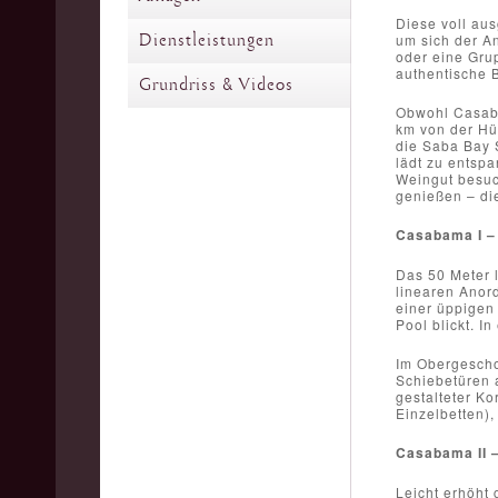
Diese voll aus
Dienstleistungen
um sich der An
oder eine Grup
authentische B
Grundriss & Videos
Obwohl Casaba
km von der Hü
die Saba Bay 
lädt zu entsp
Weingut besuc
genießen – di
Casabama I – 
Das 50 Meter l
linearen Anor
einer üppigen
Pool blickt. I
Im Obergescho
Schiebetüren a
gestalteter Ko
Einzelbetten),
Casabama II –
Leicht erhöht