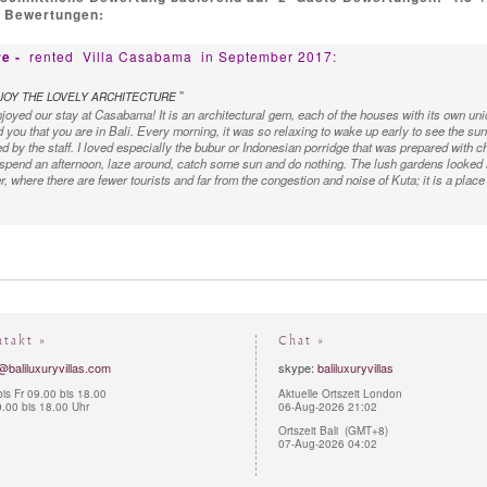
e Bewertungen:
re -
rented
Villa Casabama
in September 2017:
"
JOY THE LOVELY ARCHITECTURE
oyed our stay at Casabama! It is an architectural gem, each of the houses with its own uniq
 you that you are in Bali. Every morning, it was so relaxing to wake up early to see the sunr
d by the staff. I loved especially the bubur or Indonesian porridge that was prepared with 
 spend an afternoon, laze around, catch some sun and do nothing. The lush gardens looked ma
r, where there are fewer tourists and far from the congestion and noise of Kuta; it is a place
ntakt »
Chat »
@baliluxuryvillas.com
skype:
baliluxuryvillas
is Fr 09.00 bis 18.00
Aktuelle Ortszeit London
.00 bis 18.00 Uhr
06-Aug-2026 21:02
Ortszeit Bali (GMT+8)
07-Aug-2026 04:02