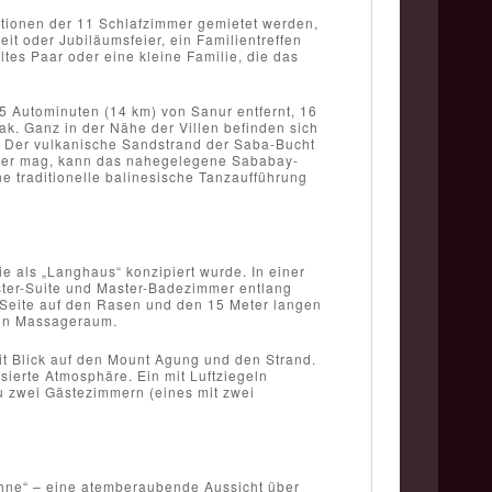
rationen der 11 Schlafzimmer gemietet werden,
it oder Jubiläumsfeier, ein Familientreffen
ltes Paar oder eine kleine Familie, die das
5 Autominuten (14 km) von Sanur entfernt, 16
. Ganz in der Nähe der Villen befinden sich
. Der vulkanische Sandstrand der Saba-Bucht
Wer mag, kann das nahegelegene Sababay-
 traditionelle balinesische Tanzaufführung
ie als „Langhaus“ konzipiert wurde. In einer
ter-Suite und Master-Badezimmer entlang
 Seite auf den Rasen und den 15 Meter langen
 ein Massageraum.
t Blick auf den Mount Agung und den Strand.
ierte Atmosphäre. Ein mit Luftziegeln
 zu zwei Gästezimmern (eines mit zwei
ühne“ – eine atemberaubende Aussicht über