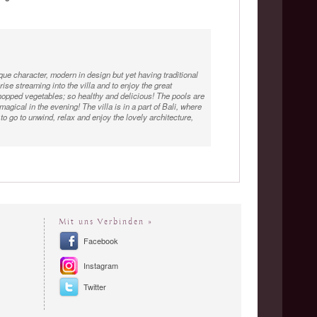
ue character, modern in design but yet having traditional
ise streaming into the villa and to enjoy the great
chopped vegetables; so healthy and delicious! The pools are
gical in the evening! The villa is in a part of Bali, where
 to go to unwind, relax and enjoy the lovely architecture,
Mit uns Verbinden »
Facebook
Instagram
Twitter