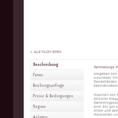
ALLE VILLEN SEHEN
Beschreibung
Vermietungs V
Umgeben von R
Fotos
luxuriösen Vi
Sandstränden d
Buchungsanfrage
beeindruckend
Inspiriert von
Preise & Bedingungen
stilvoller Ele
Swimmingpool 
Region
sind. Ein gut 
Villen und de
Hochzeiten un
Anlagen