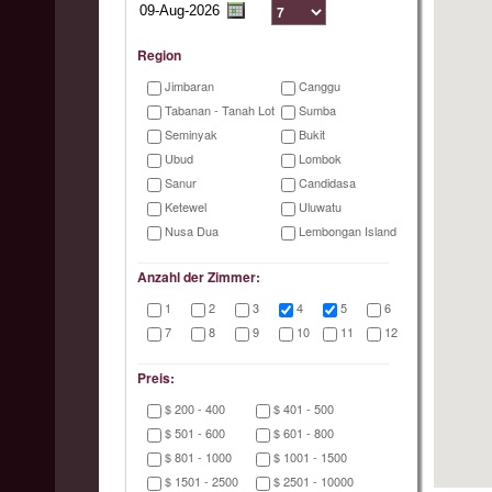
Region
Jimbaran
Canggu
Tabanan - Tanah Lot
Sumba
Seminyak
Bukit
Ubud
Lombok
Sanur
Candidasa
Ketewel
Uluwatu
Nusa Dua
Lembongan Island
Anzahl der Zimmer:
1
2
3
4
5
6
7
8
9
10
11
12
Preis:
$ 200 - 400
$ 401 - 500
$ 501 - 600
$ 601 - 800
$ 801 - 1000
$ 1001 - 1500
$ 1501 - 2500
$ 2501 - 10000