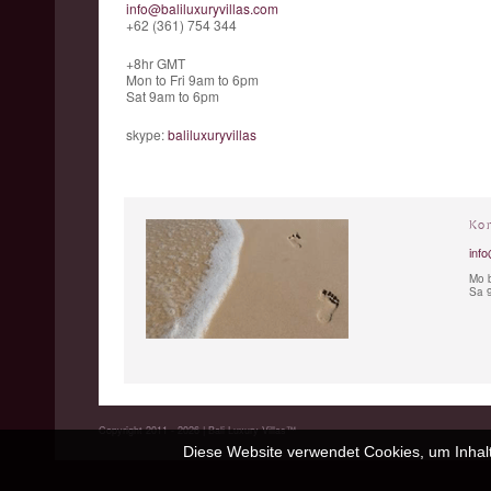
info@baliluxuryvillas.com
+62 (361) 754 344
+8hr GMT
Mon to Fri 9am to 6pm
Sat 9am to 6pm
skype:
baliluxuryvillas
Ko
info
Mo b
Sa 9
Copyright 2011 - 2026 | Bali Luxury Villas™
Diese Website verwendet Cookies, um Inhalt