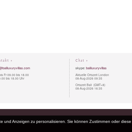
ntakt »
Chat »
@baliluxuryvillas.com
skype:
baliluxuryvillas
is Fr 09.00 bis 18.00
Aktuelle Ortszeit London
.00 bis 18.00 Uhr
08-Aug-2026 09:35
Ortszeit Bali (GMT+8)
08-Aug-2026 16:35
e und Anzeigen zu personalisieren. Sie können Zustimmen oder diese 