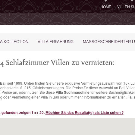
HOME
VILLEN 
LA KOLLECTION
VILLA ERFAHRUNG
MASSGESCHNEIDERTER LU
4 Schlafzimmer Villen zu vermieten:
in Bali seit 1999. Unten finden Sie unsere exklusive Vermietungsauswahl von 157 Lu
mer basiert auf
215
Gästebewertungen.
Die Preise für diese Auswahl an Bali-Ville
 Preise an, oder nutzen Sie diese
Villa Suchmaschine
für weitere Suchmöglichkeit
oder Vermietung einer Villa in Bali oder um mehr Informationen zu erhalten. Fall
s gefunden, zeigen 1 => 20.
Möchten Sie das Resultat(e) als Liste sehen ?