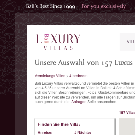
VIL
Unsere Auswahl von 157 Luxus 
Vermietungs Villen
>
4-bedroom
Bali Luxury Villas verwaltet und vermietet die besten Villen 
von
4.5
/
5
unserer Auswahl an Villen in Bali mit 4 Schlafzim
sich die Villen Beschreibungen, Fotos, Gästekommentare und
auf dieser Website zu verwenden, um alle Fragen zur Buchung 
auch gerne durch die
Anfragen
Seite ansprechen.
157 Villa
Finden Sie Ihre Villa:
Anreise:
# Nächte: