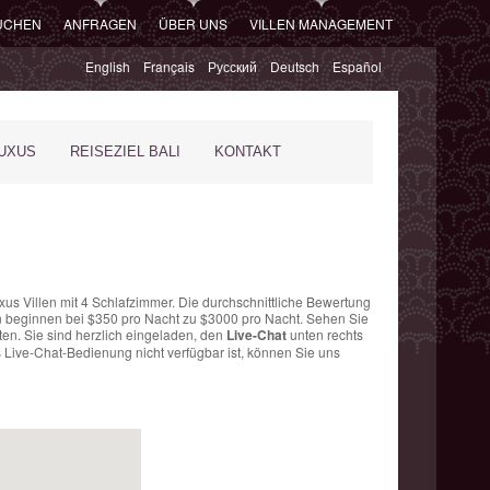
SUCHEN
ANFRAGEN
ÜBER UNS
VILLEN MANAGEMENT
English
Français
Русский
Deutsch
Español
XUS
REISEZIEL BALI
KONTAKT
xus Villen mit 4 Schlafzimmer. Die
durchschnittliche Bewertung
n
beginnen bei $350 pro Nacht
zu $3000 pro Nacht. Sehen Sie
en. Sie sind herzlich eingeladen, den
Live-Chat
unten rechts
s Live-Chat-Bedienung nicht verfügbar ist, können Sie uns