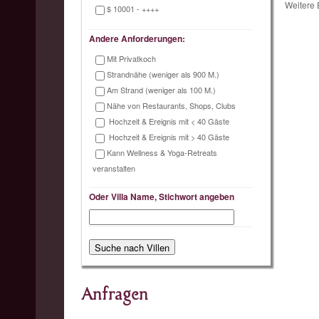
Weitere
$ 10001 - ++++
Andere Anforderungen:
Mit Privatkoch
Strandnähe (weniger als 900 M.)
Am Strand (weniger als 100 M.)
Nähe von Restaurants, Shops, Clubs
Hochzeit & Ereignis mit < 40 Gäste
Hochzeit & Ereignis mit > 40 Gäste
Kann Wellness & Yoga-Retreats
veranstalten
Oder Villa Name, Stichwort angeben
Anfragen