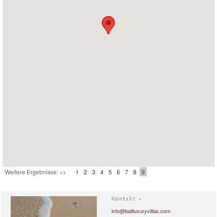
Weitere Ergebnisse: =>
1
2
3
4
5
6
7
8
9
Kontakt »
info@baliluxuryvillas.com