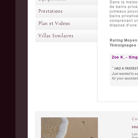
Dans la maison
de bains priva
Prestations
jumeaux pouvan
bains privativ
comprenant une
Plan et Videos
dispose d'une 
Villas Similaires
Rating Moyen
Témoignages d
Zoe K. - Sin
"
HAD A FANTAST
Just wanted to sa
for your assistan
Co
info
Lun.
Sam.