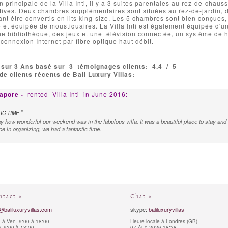
 principale de la Villa Inti, il y a 3 suites parentales au rez-de-chauss
tives. Deux chambres supplémentaires sont situées au rez-de-jardin, do
t être convertis en lits king-size. Les 5 chambres sont bien conçues,
e et équipée de moustiquaires. La Villa Inti est également équipée d'u
 bibliothèque, des jeux et une télévision connectée, un système de ha
connexion Internet par fibre optique haut débit.
 sur 3 Ans basé sur
3
témoignages clients:
4.4
/
5
e clients récents de Bali Luxury Villas:
gapore -
rented
Villa Inti
in June 2016:
"
IC TIME
y how wonderful our weekend was in the fabulous villa. It was a beautiful place to stay and
ce in organizing, we had a fantastic time.
ntact »
Chat »
@baliluxuryvillas.com
skype:
baliluxuryvillas
 à Ven. 9:00 à 18:00
Heure locale à Londres (GB)
 9:00 à 18:00
07-Aug-2026 18:28