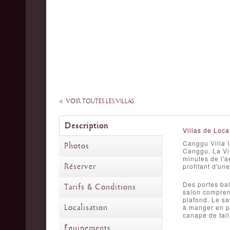
VOIR TOUTES LES VILLAS
Description
Villas de Loca
Canggu Villa I
Photos
Canggu. La Vil
minutes de l'a
Réserver
profitant d'une
Des portes bal
Tarifs & Conditions
salon comprend
plafond. Le sa
Localisation
à manger en pl
canapé de tail
Équipements