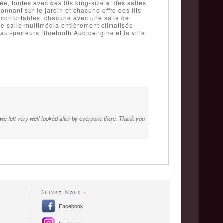
ée, toutes avec des lits king-size et des salles
nnant sur le jardin et chacune offre des lits
 confortables, chacune avec une salle de
ne salle multimédia entièrement climatisée
ut-parleurs Bluetooth Audioengine et la villa
 we felt very well looked after by everyone there. Thank you
Suivez Nous »
Facebook