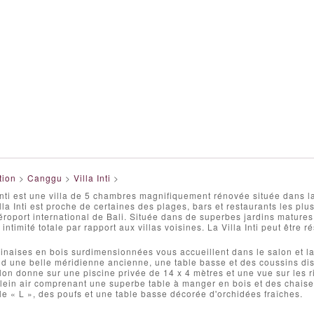
tion
>
Canggu
>
Villa Inti
>
nti est une villa de 5 chambres magnifiquement rénovée située dans l
la Inti est proche de certaines des plages, bars et restaurants les plus
éroport international de Bali. Située dans de superbes jardins matures,
 intimité totale par rapport aux villas voisines. La Villa Inti peut être
inaises en bois surdimensionnées vous accueillent dans le salon et la 
 une belle méridienne ancienne, une table basse et des coussins disp
lon donne sur une piscine privée de 14 x 4 mètres et une vue sur les riz
ein air comprenant une superbe table à manger en bois et des chaises
le « L », des poufs et une table basse décorée d'orchidées fraîches.