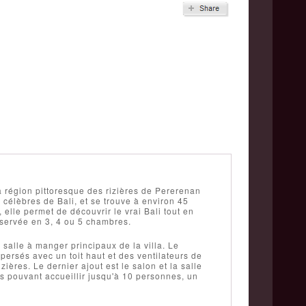
a région pittoresque des rizières de Pererenan
 célèbres de Bali, et se trouve à environ 45
 elle permet de découvrir le vrai Bali tout en
 réservée en 3, 4 ou 5 chambres.
salle à manger principaux de la villa. Le
ersés avec un toit haut et des ventilateurs de
ières. Le dernier ajout est le salon et la salle
 pouvant accueillir jusqu'à 10 personnes, un