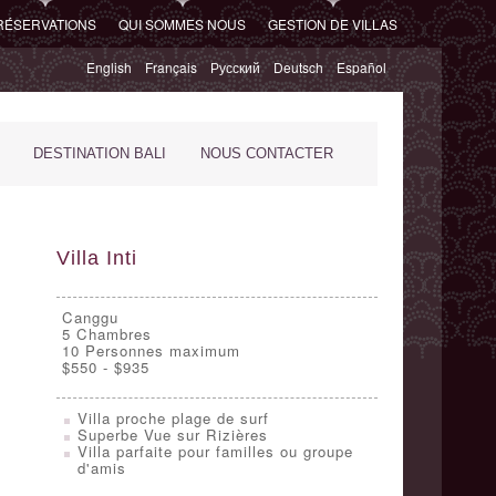
RÉSERVATIONS
QUI SOMMES NOUS
GESTION DE VILLAS
English
Français
Русский
Deutsch
Español
DESTINATION BALI
NOUS CONTACTER
Villa Inti
Canggu
5
Chambres
10 Personnes maximum
$550 - $935
Villa proche plage de surf
Superbe Vue sur Rizières
Villa parfaite pour familles ou groupe
d'amis