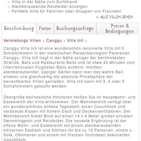
Villa in der Nähe zum Surfstrand
Atemberaubende Reisfelder anzeigen
Perfekte Villa für Familien oder Gruppen von Freunden
ALLE VILLEN SEHEN
Preise &
Beschreibung
Fotos
Buchungsanfrage
Bedingungen
Vermietungs Villen
>
Canggu
>
Villa Inti
>
Canggu Villa Inti ist eine wunderschön renovierte Villa mit 5
Schlafzimmern in der malerischen Reisanbauregion Pererenan
Canggu. Villa Inti liegt in der Nähe einiger der berühmtesten
Strände, Bars und Restaurants Balis und ist etwa 45 Minuten vom
internationalen Flughafen Balis entfernt. Inmitten
atemberaubender, üppiger Gärten kann man das wahre Bali
erleben und gleichzeitig die absolute Privatsphäre der
benachbarten Villen genießen. Villa Inti kann mit 3, 4 oder 5
Schlafzimmern gebucht werden.
Übergroße balinesische Holztüren heißen Sie im Hauptwohn- und
Essbereich der Villa willkommen. Der Wohnbereich verfügt über
ein wunderschönes antikes Tagesbett, einen Couchtisch und
verstreute Kissen mit hohem Dach und Deckenventilatoren. Der
Wohnbereich bietet Blick auf einen 14 x 4 Meter großen privaten
Swimmingpool und Reisfelder. Die neueste Ergänzung ist der
offene Wohn- und Essbereich mit einem atemberaubenden
hölzernen Esstisch und Stühlen für bis zu 10 Personen, einem L-
Sofa, Ottomanen und einem mit frischen Orchideen dekorierten
Couchtisch.