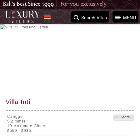
Search Villas
MENU
Villa Inti
Canggu
5
Zimmer
10 Maximale Gäste
$550 - $935