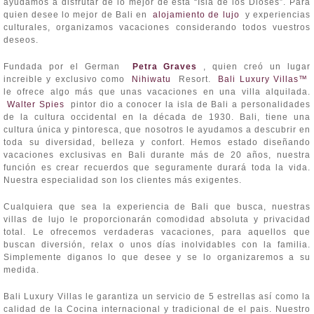
ayudamos a disfrutar de lo mejor de esta “Isla de los Dioses”. Para
quien desee lo mejor de Bali en
alojamiento de lujo
y experiencias
culturales, organizamos vacaciones considerando todos vuestros
deseos.
Fundada por el German
Petra Graves
, quien creó un lugar
increible y exclusivo como
Nihiwatu
Resort.
Bali Luxury Villas™
le ofrece algo más que unas vacaciones en una villa alquilada.
Walter Spies
pintor dio a conocer la isla de Bali a personalidades
de la cultura occidental en la década de 1930. Bali, tiene una
cultura única y pintoresca, que nosotros le ayudamos a descubrir en
toda su diversidad, belleza y confort. Hemos estado diseñando
vacaciones exclusivas en Bali durante más de 20 años, nuestra
función es crear recuerdos que seguramente durará toda la vida.
Nuestra especialidad son los clientes más exigentes.
Cualquiera que sea la experiencia de Bali que busca, nuestras
villas de lujo le proporcionarán comodidad absoluta y privacidad
total. Le ofrecemos verdaderas vacaciones, para aquellos que
buscan diversión, relax o unos días inolvidables con la familia.
Simplemente diganos lo que desee y se lo organizaremos a su
medida.
Bali Luxury Villas le garantiza un servicio de 5 estrellas así como la
calidad de la Cocina internacional y tradicional de el pais. Nuestro