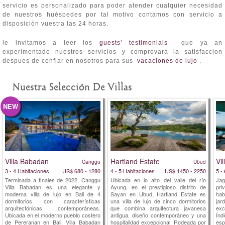
servicio es personalizado para poder atender cualquier necesidad
de nuestros huéspedes por tal motivo contamos con servicio a
disposición vuestra las 24 horas.
le invitamos a leer los
guests’ testimonials
que ya an
experimentado nuestros servicios y comprovara la satisfaccion
despues de confiar en nosotros para sus
vacaciones de lujo
.
Nuestra Selección De Villas
NEW
Villa Babadan
Hartland Estate
Vi
Canggu
Ubud
3 - 4 Habitaciones
US$ 680 - 1280
4 - 5 Habitaciones
US$ 1450 - 2250
5 -
Terminada a finales de 2022, Canggu
Ubicada en lo alto del valle del río
Jag
Villa Babadan es una elegante y
Ayung, en el prestigioso distrito de
pri
moderna villa de lujo en Bali de 4
Sayan en Ubud, Hartland Estate es
hab
dormitorios con características
una villa de lujo de cinco dormitorios
ja
arquitectónicas contemporáneas.
que combina arquitectura javanesa
exc
Ubicada en el moderno pueblo costero
antigua, diseño contemporáneo y una
Índ
de Pereranan en Bali, Villa Babadan
hospitalidad excepcional. Rodeada por
esp