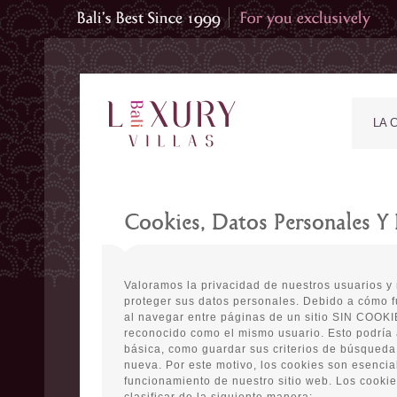
LA 
Cookies, Datos Personales Y 
Valoramos la privacidad de nuestros usuarios 
proteger sus datos personales. Debido a cómo f
al navegar entre páginas de un sitio SIN COOKI
reconocido como el mismo usuario. Esto podría a
básica, como guardar sus criterios de búsqueda
nueva. Por este motivo, los cookies son esencia
funcionamiento de nuestro sitio web. Los cooki