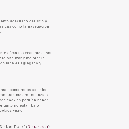
S
ento adecuado del sitio y
ásicas como la navegación
s.
bre cómo los visitantes usan
ara analizar y mejorar la
copilada es agregada y
rnas, como redes sociales,
izan para mostrar anuncios
tos cookies podrían haber
or tanto no están bajo
ookies visite
Do Not Track" (
No rastrear
)