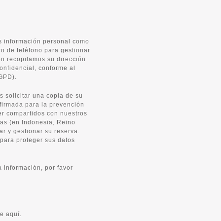
os información personal como
o de teléfono para gestionar
én recopilamos su dirección
onfidencial, conforme al
GPD).
s solicitar una copia de su
n firmada para la prevención
er compartidos con nuestros
las (en Indonesia, Reino
ar y gestionar su reserva.
para proteger sus datos
 información, por favor
e aquí.