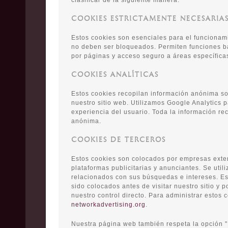
clasificar de la siguiente manera:
COOKIES ESTRICTAMENTE NECESARIA
Estos cookies son esenciales para el funcionami
no deben ser bloqueados. Permiten funciones b
por páginas y acceso seguro a áreas específica
COOKIES ANALÍTICAS
Estos cookies recopilan información anónima so
nuestro sitio web. Utilizamos Google Analytics p
experiencia del usuario. Toda la información re
anónima.
COOKIES DE TERCEROS
Estos cookies son colocados por empresas exte
plataformas publicitarias y anunciantes. Se util
relacionados con sus búsquedas e intereses. Es
sido colocados antes de visitar nuestro sitio y p
nuestro control directo. Para administrar estos c
networkadvertising.org
.
Nuestra página web también respeta la opción "